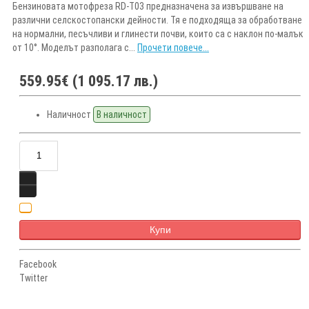
Бензиновата мотофреза RD-T03 предназначена за извършване на
различни селскостопански дейности. Тя е подходяща за обработване
на нормални, песъчливи и глинести почви, които са с наклон по-малък
от 10°. Моделът разполага с...
Прочети повече...
559.95€ (1 095.17 лв.)
Наличност
В наличност
Купи
Facebook
Twitter