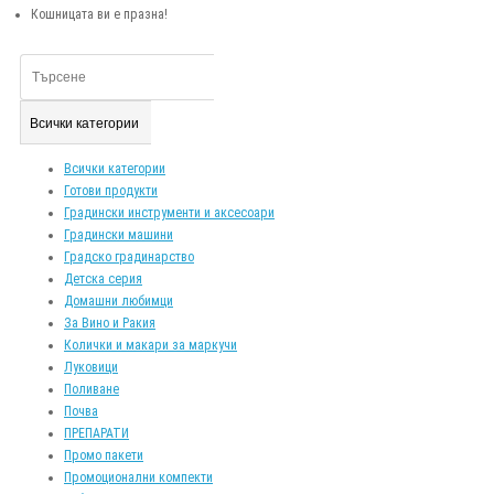
Кошницата ви е празна!
Всички категории
Всички категории
Готови продукти
Градински инструменти и аксесоари
Градински машини
Градско градинарство
Детска серия
Домашни любимци
За Вино и Ракия
Колички и макари за маркучи
Луковици
Поливане
Почва
ПРЕПАРАТИ
Промо пакети
Промоционални компекти