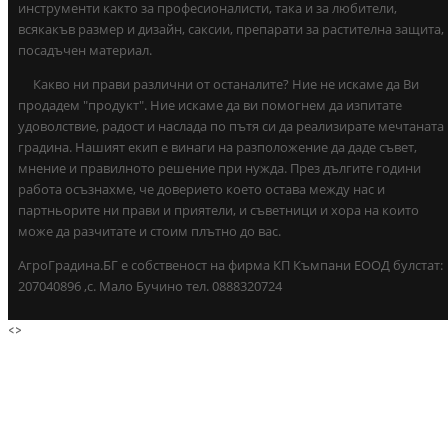
инструменти както за професионалисти, така и за любители,
всякакъв размер и дизайн, саксии, препарати за растителна защита,
посадъчен материал.
Какво ни прави различни от останалите? Ние не искаме да Ви
продадем "продукт". Ние искаме да ви помогнем да изпитате
удоволствие, радост и наслада по пътя си да реализирате мечтаната
градина. Нашият екип е винаги на разположение да даде съвет,
мнение и правилното решение при нужда. През дългите години
работа осъзнахме, че доверието което остава между нас и
партньорите ни прави и приятели, и съветници и хора на които
може да разчитате и стоим плътно до вас.
АгроГрадина.БГ е собственост на фирма КП Къмпани ЕООД булстат:
207040896 ,с. Мало Бучино тел. 0888320724
<
>