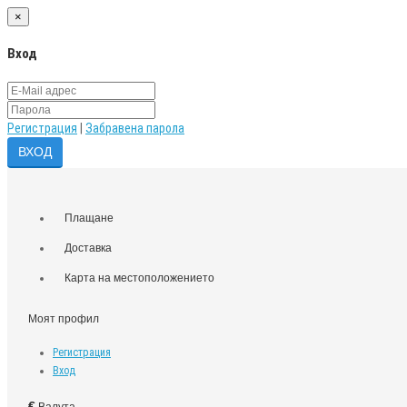
×
Вход
Регистрация
|
Забравена парола
Плащане
Доставка
Карта на местоположението
Моят профил
Регистрация
Вход
€
Валута