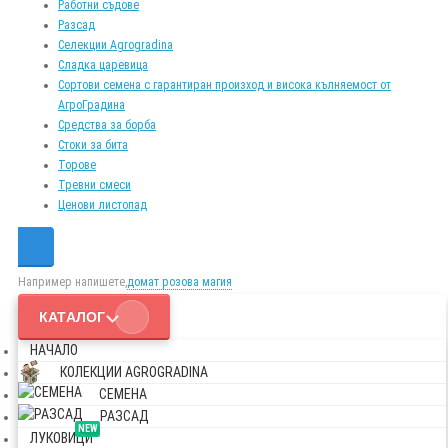
Работни съдове
Разсад
Селекции Agrogradina
Сладка царевица
Сортови семена с гарантиран произход и висока кълняемост от
АгроГрадина
Средства за борба
Стоки за бита
Торове
Тревни смеси
Ценови листопад
Например напишете,
домат розова магия
КАТАЛОГ
НАЧАЛО
КОЛЕКЦИИ AGROGRADINA
СЕМЕНА
РАЗСАД
NEW
ЛУКОВИЦИ