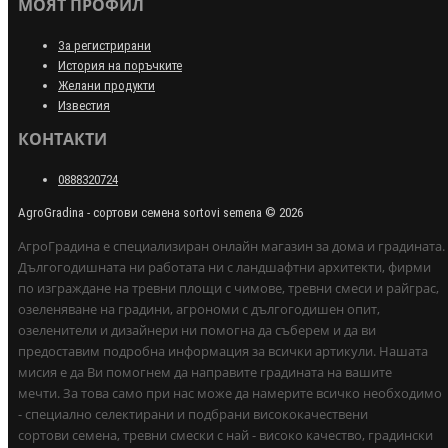
МОЯТ ПРОФИЛ
За регистрирани
История на поръчките
Желани продукти
Известия
КОНТАКТИ
0888320724
AgroGradina - сортови семена sortovi semena © 2026
АгроГрадина е специализиран онлайн магазин за дома и градината.
Дългогодишната ни работата ни с ландшафтни архитекти, фирми
по изграждане на тревни площи с чимове, тревни смеси и райграс,
озеленяване на градини, агрономи с дългогодишен опит,
озеленители и дизайнери ни помогна да съберем и да ви
предоставим подробна информация за всички артикули. Нашата
мисия е да Ви помогнем да направите градината на вашите
мечти. За това само при нас може да намерите всичко необходимо
- специално селектирани и подбрани висококачествени
сортови семена, тревни смески с най - високо качество, градински