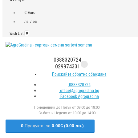
€ Euro
лв. Лев
Wish List
0
0888320724
029974331
Поискайте обратно обаждане
0888320724
office@agrogradina.bg
Facebook Agrogradina
Понеделник до Петък от 09:00 до 18:00
Събота и Неделя от 10:00 до 14:00
0
Продукта,
за
0.00€ (0.00 лв.)