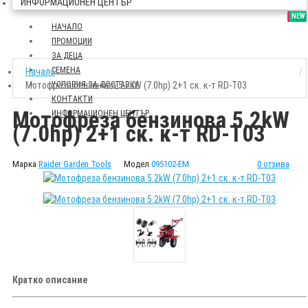
ИНФОРМАЦИОНЕН ЦЕНТЪР
SALE
NEW
НАЧАЛО
ПРОМОЦИИ
ЗА ДЕЦА
СЕМЕНА
Начало
Мотофреза бензинова 5.2kW (7.0hp) 2+1 ск. к-т RD-T03
УСЛОВИЯ ЗА ДОСТАВКА
КОНТАКТИ
Мотофреза бензинова 5.2kW
ИНФОРМАЦИОНЕН ЦЕНТЪР
(7.0hp) 2+1 ск. к-т RD-T03
Марка
Raider Garden Tools
Модел
095102-EM
0 отзива
Кратко описание