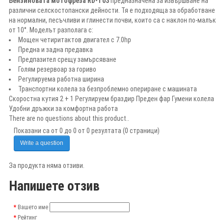
Бензиновата мотофреза RD-T03
предназначена за извършване на
различни селскостопански дейности. Тя е подходяща за обработване
на нормални, песъчливи и глинести почви, които са с наклон по-малък
от 10°. Моделът разполага с:
Мощен четиритактов двигател с 7.0hp
Предна и задна предавка
Предпазител срещу замърсяване
Голям резервоар за гориво
Регулируема работна ширина
Транспортни колела за безпроблемно опериране с машината
Скоростна кутия 2 + 1 Регулируем браздир Преден фар Гумени колела
Удобни дръжки за комфортна работа
There are no questions about this product..
Показани са от 0 до 0 от 0 резултата (0 страници)
Write a question
За продукта няма отзиви.
Напишете отзив
Вашето име
Рейтинг