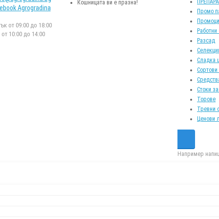
ПРЕПАР
Кошницата ви е празна!
ebook Agrogradina
Промо п
Промоци
к от 09:00 до 18:00
Работни
от 10:00 до 14:00
Разсад
Селекци
Сладка 
Сортови
Средств
Стоки за
Торове
Тревни 
Ценови 
Например напиш