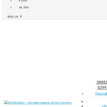
€ Euro
лв. Лев
Wish List
0
08883
0299
Поискай
off