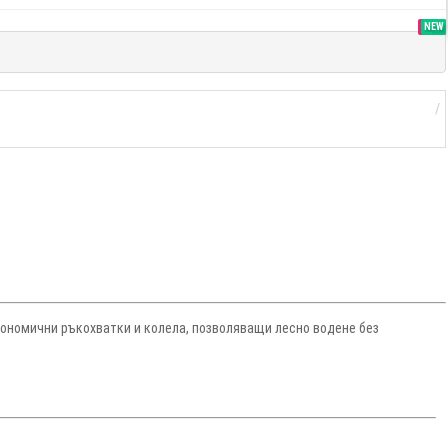
SALE
NEW
гономични ръкохватки и колела, позволяващи лесно водене без