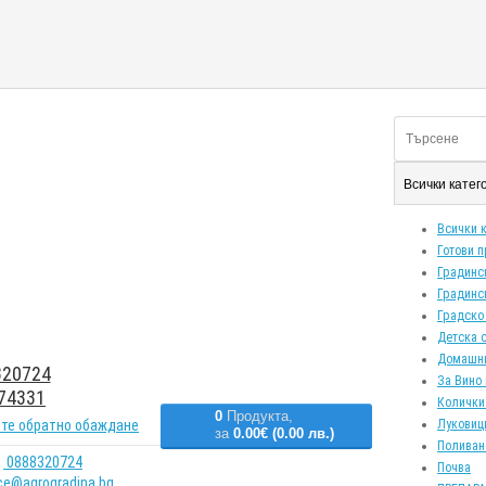
Всички кате
Всички 
Готови 
Градинс
Градинс
Градско
Детска 
Домашн
20724
За Вино 
74331
Колички
0
Продукта,
те обратно обаждане
Луковиц
за
0.00€ (0.00 лв.)
Поливан
0888320724
Почва
ice@agrogradina.bg