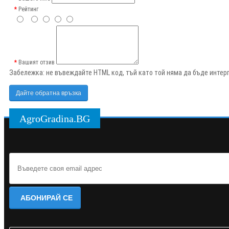
Рейтинг
Вашият отзив
Забележка:
не въвеждайте HTML код, тъй като той няма да бъде интерп
Дайте обратна връзка
AgroGradina.BG
АБОНИРАЙ СЕ