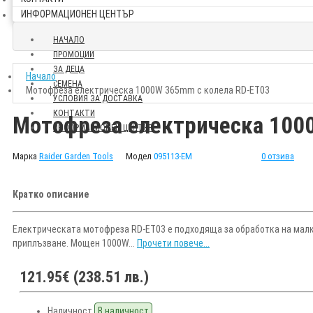
ИНФОРМАЦИОНЕН ЦЕНТЪР
НАЧАЛО
ПРОМОЦИИ
ЗА ДЕЦА
Начало
СЕМЕНА
Мотофреза електрическа 1000W 365mm с колела RD-ET03
УСЛОВИЯ ЗА ДОСТАВКА
КОНТАКТИ
Мотофреза електрическа 100
ИНФОРМАЦИОНЕН ЦЕНТЪР
Марка
Raider Garden Tools
Модел
095113-EM
0 отзива
Кратко описание
Електрическата мотофреза RD-ET03 е подходяща за обработка на малки
приплъзване. Мощен 1000W...
Прочети повече...
121.95€ (238.51 лв.)
Наличност
В наличност