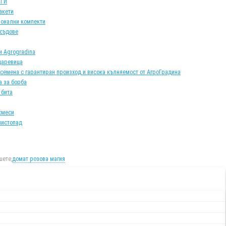
АТИ
акети
онални компекти
 съдове
и Agrogradina
царевица
 семена с гарантиран произход и висока кълняемост от АгроГрадина
а за борба
 бита
смеси
листопад
ете,
домат розова магия