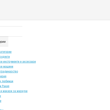
гории
категории
продукти
ки инструменти и аксесоари
ки машини
 градинарство
серия
и любимци
и Ракия
 и макари за маркучи
и
е