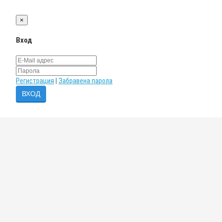
×
Вход
Регистрация
|
Забравена парола