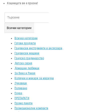
Кошницата ви е празна!
Всички категории
Всички категории
Готови продукти
Градински инструменти и аксесоари
Градински машини
Градско градинарство
Детска серия
Домашни любимци
За Вино и Ракия
Колички и макари за маркучи
Луковици
Поливане
Почва
ПРЕПАРАТИ
Промо пакети
Промоционални компекти