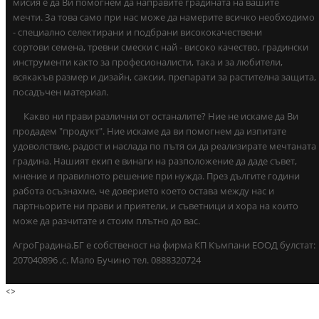
мисия е да Ви помогнем да направите градината на вашите
мечти. За това само при нас може да намерите всичко необходимо
- специално селектирани и подбрани висококачествени
сортови семена, тревни смески с най - високо качество, градински
инструменти както за професионалисти, така и за любители,
всякакъв размер и дизайн, саксии, препарати за растителна защита,
посадъчен материал.
Какво ни прави различни от останалите? Ние не искаме да Ви
продадем "продукт". Ние искаме да ви помогнем да изпитате
удоволствие, радост и наслада по пътя си да реализирате мечтаната
градина. Нашият екип е винаги на разположение да даде съвет,
мнение и правилното решение при нужда. През дългите години
работа осъзнахме, че доверието което остава между нас и
партньорите ни прави и приятели, и съветници и хора на които
може да разчитате и стоим плътно до вас.
АгроГрадина.БГ е собственост на фирма КП Къмпани ЕООД булстат:
207040896 ,с. Мало Бучино тел. 0888320724
<
>