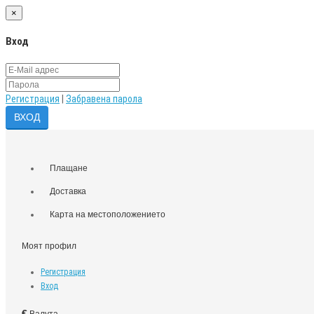
×
Вход
Регистрация
|
Забравена парола
Плащане
Доставка
Карта на местоположението
Моят профил
Регистрация
Вход
€
Валута