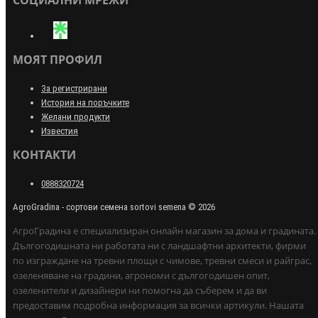
СОЦИАЛНИ МРЕЖИ
МОЯТ ПРОФИЛ
За регистрирани
История на поръчките
Желани продукти
Известия
КОНТАКТИ
0888320724
AgroGradina - сортови семена sortovi semena © 2026
АгроГрадина е специализиран онлайн магазин за дома и градината.
Дългогодишната ни работата ни с ландшафтни архитекти, фирми
по изграждане на тревни площи с чимове, тревни смеси и райграс,
озеленяване на градини, агрономи с дългогодишен опит,
озеленители и дизайнери ни помогна да съберем и да ви
предоставим подробна информация за всички артикули. Нашата