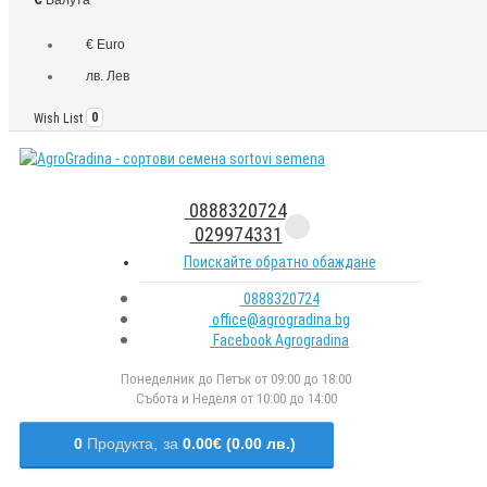
€ Euro
лв. Лев
Wish List
0
0888320724
029974331
Поискайте обратно обаждане
0888320724
office@agrogradina.bg
Facebook Agrogradina
Понеделник до Петък от 09:00 до 18:00
Събота и Неделя от 10:00 до 14:00
0
Продукта,
за
0.00€ (0.00 лв.)