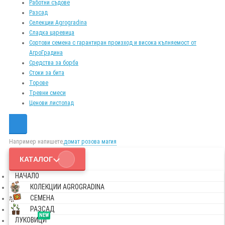
Работни съдове
Разсад
Селекции Agrogradina
Сладка царевица
Сортови семена с гарантиран произход и висока кълняемост от
АгроГрадина
Средства за борба
Стоки за бита
Торове
Тревни смеси
Ценови листопад
Например напишете,
домат розова магия
КАТАЛОГ
НАЧАЛО
КОЛЕКЦИИ AGROGRADINA
СЕМЕНА
РАЗСАД
NEW
ЛУКОВИЦИ