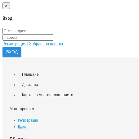
×
Вход
Регистрация
|
Забравена парола
Плащане
Доставка
Карта на местоположението
Моят профил
Регистрация
Вход
€
Валута