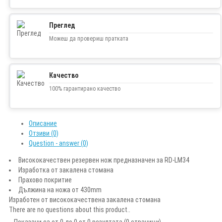
Преглед
Можеш да провериш пратката
Качество
100% гарантирано качество
Описание
Отзиви (0)
Question - answer (0)
Висококачествен резервен нож предназначен за RD-LM34
Изработка от закалена стомана
Прахово покритие
Дължина на ножа от 430mm
Изработен от висококачествена закалена стомана
There are no questions about this product..
Показани са от 0 до 0 от 0 резултата (0 страници)