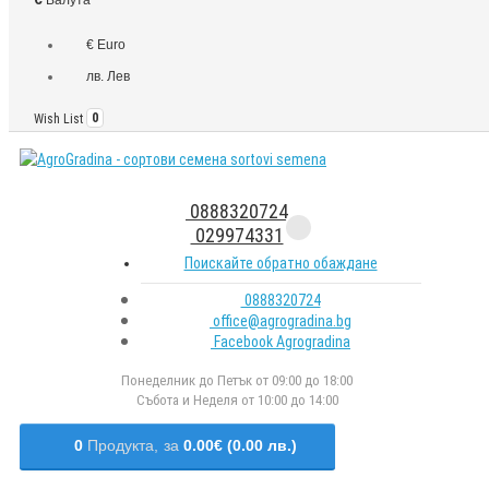
€ Euro
лв. Лев
Wish List
0
0888320724
029974331
Поискайте обратно обаждане
0888320724
office@agrogradina.bg
Facebook Agrogradina
Понеделник до Петък от 09:00 до 18:00
Събота и Неделя от 10:00 до 14:00
0
Продукта,
за
0.00€ (0.00 лв.)