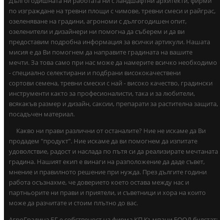
Дългогодишната ни работата ни с ландшафтни архитекти, фирми
по изграждане на тревни площи с чимове, тревни смеси и райграс,
озеленяване на градини, агрономи с дългогодишен опит,
озеленители и дизайнери ни помогна да съберем и да ви
предоставим подробна информация за всички артикули. Нашата
мисия е да Ви помогнем да направите градината на вашите
мечти. За това само при нас може да намерите всичко необходимо
- специално селектирани и подбрани висококачествени
сортови семена, тревни смески с най - високо качество, градински
инструменти както за професионалисти, така и за любители,
всякакъв размер и дизайн, саксии, препарати за растителна защита,
посадъчен материал.
Какво ни прави различни от останалите? Ние не искаме да Ви
продадем "продукт". Ние искаме да ви помогнем да изпитате
удоволствие, радост и наслада по пътя си да реализирате мечтаната
градина. Нашият екип е винаги на разположение да даде съвет,
мнение и правилното решение при нужда. През дългите години
работа осъзнахме, че доверието което остава между нас и
партньорите ни прави и приятели, и съветници и хора на които
може да разчитате и стоим плътно до вас.
АгроГрадина.БГ е собственост на фирма КП Къмпани ЕООД булстат: