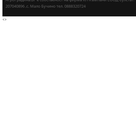
207040896 ,с. Мало Бучино тел. 0888320724
<
>