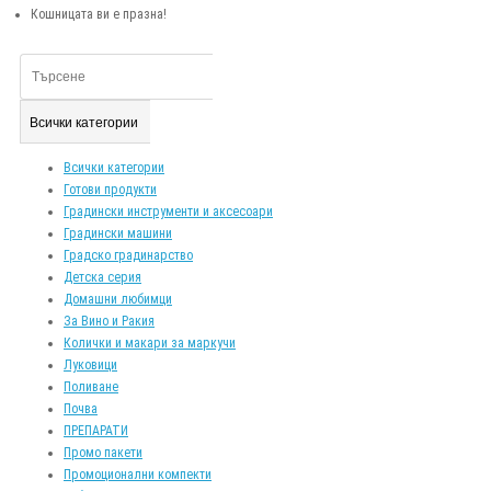
Кошницата ви е празна!
Всички категории
Всички категории
Готови продукти
Градински инструменти и аксесоари
Градински машини
Градско градинарство
Детска серия
Домашни любимци
За Вино и Ракия
Колички и макари за маркучи
Луковици
Поливане
Почва
ПРЕПАРАТИ
Промо пакети
Промоционални компекти