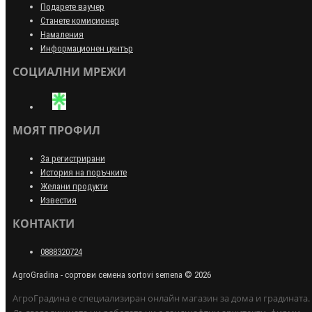
Подарете ваучер
Станете комисионер
Намаления
Информационен център
СОЦИАЛНИ МРЕЖИ
МОЯТ ПРОФИЛ
За регистрирани
История на поръчките
Желани продукти
Известия
КОНТАКТИ
0888320724
AgroGradina - сортови семена sortovi semena © 2026
АгроГрадина е специализиран онлайн магазин за дома и градината.