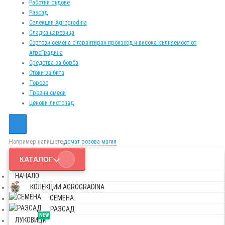
Работни съдове
Разсад
Селекции Agrogradina
Сладка царевица
Сортови семена с гарантиран произход и висока кълняемост от
АгроГрадина
Средства за борба
Стоки за бита
Торове
Тревни смеси
Ценови листопад
Например напишете,
домат розова магия
КАТАЛОГ
НАЧАЛО
КОЛЕКЦИИ AGROGRADINA
СЕМЕНА
РАЗСАД
NEW
ЛУКОВИЦИ