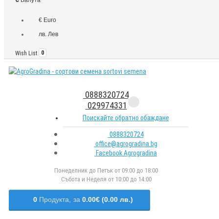
€ Euro
лв. Лев
Wish List
0
0888320724
029974331
Поискайте обратно обаждане
0888320724
office@agrogradina.bg
Facebook Agrogradina
Понеделник до Петък от 09:00 до 18:00
Събота и Неделя от 10:00 до 14:00
0
Продукта,
за
0.00€ (0.00 лв.)