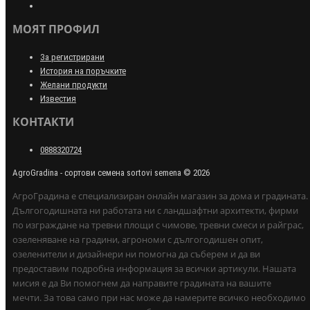
МОЯТ ПРОФИЛ
За регистрирани
История на поръчките
Желани продукти
Известия
КОНТАКТИ
0888320724
AgroGradina - сортови семена sortovi semena © 2026
АгроГрадина е специализиран онлайн магазин за дома и градината.
Дългогодишната ни работата ни с ландшафтни архитекти, фирми
по изграждане на тревни площи с чимове, тревни смеси и райграс,
озеленяване на градини, агрономи с дългогодишен опит,
озеленители и дизайнери ни помогна да съберем и да ви
предоставим подробна информация за всички артикули. Нашата
мисия е да Ви помогнем да направите градината на вашите
мечти. За това само при нас може да намерите всичко необходимо