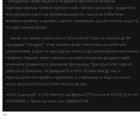
- специално селектирани и подбрани висококачествени
сортови семена, тревни смески с най - високо качество, градински
инструменти както за професионалисти, така и за любители,
всякакъв размер и дизайн, саксии, препарати за растителна защита,
посадъчен материал.
Какво ни прави различни от останалите? Ние не искаме да Ви
продадем "продукт". Ние искаме да ви помогнем да изпитате
удоволствие, радост и наслада по пътя си да реализирате мечтаната
градина. Нашият екип е винаги на разположение да даде съвет,
мнение и правилното решение при нужда. През дългите години
работа осъзнахме, че доверието което остава между нас и
партньорите ни прави и приятели, и съветници и хора на които
може да разчитате и стоим плътно до вас.
АгроГрадина.БГ е собственост на фирма КП Къмпани ЕООД булстат:
207040896 ,с. Мало Бучино тел. 0888320724
<
>