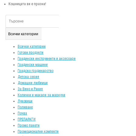
Кошницата ви е празна!
Всички категории
Всички категории
Готови продукти
Градински инструменти и аксесоари
Градински машини
Градско градинарство
Детска серия
Домашни любимци
За Вино и Ракия
Колички и макари за маркучи
Луковици
Поливане
Почва
ПРЕПАРАТИ
Промо пакети
Промоционални компекти