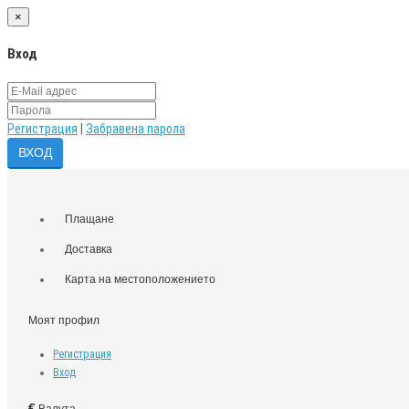
×
Вход
Регистрация
|
Забравена парола
Плащане
Доставка
Карта на местоположението
Моят профил
Регистрация
Вход
€
Валута