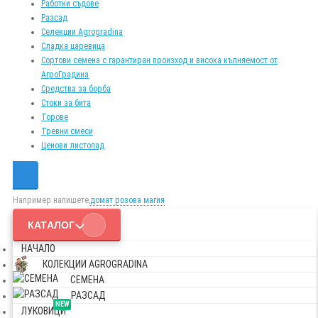
Работни съдове
Разсад
Селекции Agrogradina
Сладка царевица
Сортови семена с гарантиран произход и висока кълняемост от
АгроГрадина
Средства за борба
Стоки за бита
Торове
Тревни смеси
Ценови листопад
Например напишете,
домат розова магия
КАТАЛОГ
НАЧАЛО
КОЛЕКЦИИ AGROGRADINA
СЕМЕНА
РАЗСАД
NEW
ЛУКОВИЦИ