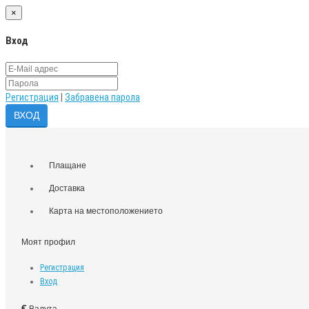
×
Вход
Регистрация
|
Забравена парола
Плащане
Доставка
Карта на местоположението
Моят профил
Регистрация
Вход
€
Валута