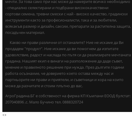
мечти. За това само при нас може да намерите всичко необходимо
- специално селектирани и подбрани висококачествени
сортови семена, тревни смески с най - високо качество, градински
инструменти както за професионалисти, така и за любители,
всякакъв размер и дизайн, саксии, препарати за растителна защита,
посадъчен материал.
Какво ни прави различни от останалите? Ние не искаме да Ви
продадем "продукт". Ние искаме да ви помогнем да изпитате
удоволствие, радост и наслада по пътя си да реализирате мечтаната
градина. Нашият екип е винаги на разположение да даде съвет,
мнение и правилното решение при нужда. През дългите години
работа осъзнахме, че доверието което остава между нас и
партньорите ни прави и приятели, и съветници и хора на които
може да разчитате и стоим плътно до вас.
АгроГрадина.БГ е собственост на фирма КП Къмпани ЕООД булстат:
207040896 ,с. Мало Бучино тел. 0888320724
<
>