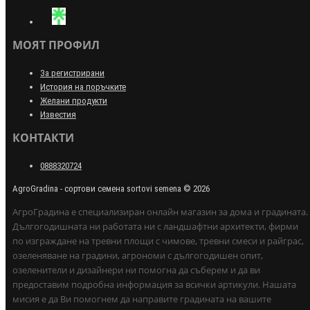
МОЯТ ПРОФИЛ
За регистрирани
История на поръчките
Желани продукти
Известия
КОНТАКТИ
0888320724
AgroGradina - сортови семена sortovi semena © 2026
АгроГрадина е специализиран онлайн магазин за дома и градината.
Дългогодишната ни работата ни с ландшафтни архитекти, фирми
по изграждане на тревни площи с чимове, тревни смеси и райграс,
озеленяване на градини, агрономи с дългогодишен опит,
озеленители и дизайнери ни помогна да съберем и да ви
предоставим подробна информация за всички артикули. Нашата
мисия е да Ви помогнем да направите градината на вашите