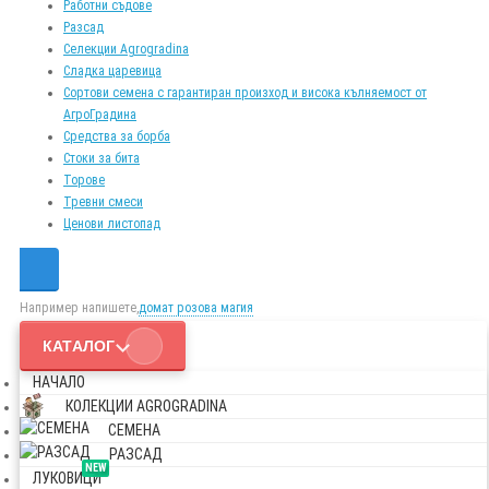
Работни съдове
Разсад
Селекции Agrogradina
Сладка царевица
Сортови семена с гарантиран произход и висока кълняемост от
АгроГрадина
Средства за борба
Стоки за бита
Торове
Тревни смеси
Ценови листопад
Например напишете,
домат розова магия
КАТАЛОГ
НАЧАЛО
КОЛЕКЦИИ AGROGRADINA
СЕМЕНА
РАЗСАД
NEW
ЛУКОВИЦИ