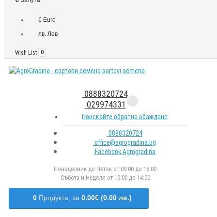
€ Euro
лв. Лев
Wish List
0
0888320724
029974331
Поискайте обратно обаждане
0888320724
office@agrogradina.bg
Facebook Agrogradina
Понеделник до Петък от 09:00 до 18:00
Събота и Неделя от 10:00 до 14:00
0
Продукта,
за
0.00€ (0.00 лв.)