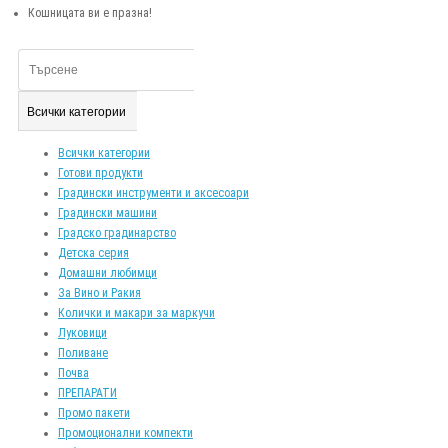
Кошницата ви е празна!
Всички категории
Всички категории
Готови продукти
Градински инструменти и аксесоари
Градински машини
Градско градинарство
Детска серия
Домашни любимци
За Вино и Ракия
Колички и макари за маркучи
Луковици
Поливане
Почва
ПРЕПАРАТИ
Промо пакети
Промоционални компекти