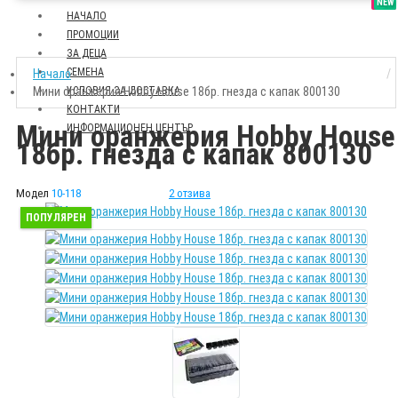
SALE
NEW
НАЧАЛО
ПРОМОЦИИ
ЗА ДЕЦА
СЕМЕНА
Начало
Мини оранжерия Hobby House 18бр. гнезда с капак 800130
УСЛОВИЯ ЗА ДОСТАВКА
КОНТАКТИ
Мини оранжерия Hobby House
ИНФОРМАЦИОНЕН ЦЕНТЪР
18бр. гнезда с капак 800130
Модел
10-118
2 отзива
ПОПУЛЯРЕН