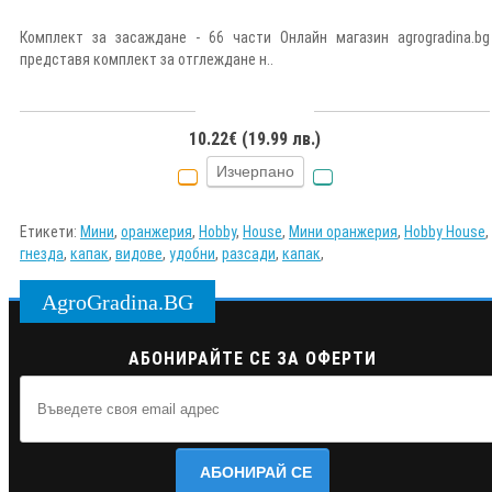
Комплект за засаждане - 66 части Онлайн магазин agrogradina.bg
представя комплект за отглеждане н..
10.22€ (19.99 лв.)
Изчерпано
Етикети:
Мини
,
оранжерия
,
Hobby
,
House
,
Мини оранжерия
,
Hobby House
,
гнезда
,
капак
,
видове
,
удобни
,
разсади
,
капак
,
AgroGradina.BG
АБОНИРАЙТЕ СЕ ЗА ОФЕРТИ
АБОНИРАЙ СЕ