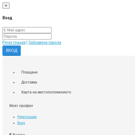
×
Вход
Регистрация
|
Забравена парола
Плащане
Доставка
Карта на местоположението
Моят профил
Регистрация
Вход
€
Валута