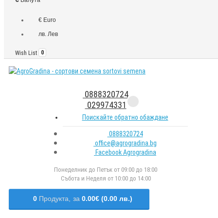
€ Euro
лв. Лев
Wish List
0
0888320724
029974331
Поискайте обратно обаждане
0888320724
office@agrogradina.bg
Facebook Agrogradina
Понеделник до Петък от 09:00 до 18:00
Събота и Неделя от 10:00 до 14:00
0
Продукта,
за
0.00€ (0.00 лв.)