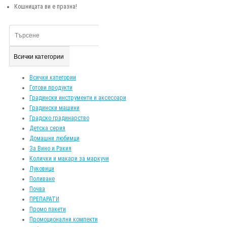
Кошницата ви е празна!
Всички категории
Всички категории
Готови продукти
Градински инструменти и аксесоари
Градински машини
Градско градинарство
Детска серия
Домашни любимци
За Вино и Ракия
Колички и макари за маркучи
Луковици
Поливане
Почва
ПРЕПАРАТИ
Промо пакети
Промоционални компекти