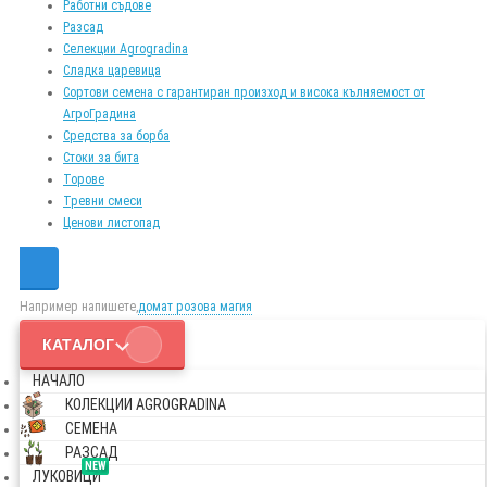
Работни съдове
Разсад
Селекции Agrogradina
Сладка царевица
Сортови семена с гарантиран произход и висока кълняемост от
АгроГрадина
Средства за борба
Стоки за бита
Торове
Тревни смеси
Ценови листопад
Например напишете,
домат розова магия
КАТАЛОГ
НАЧАЛО
КОЛЕКЦИИ AGROGRADINA
СЕМЕНА
РАЗСАД
NEW
ЛУКОВИЦИ