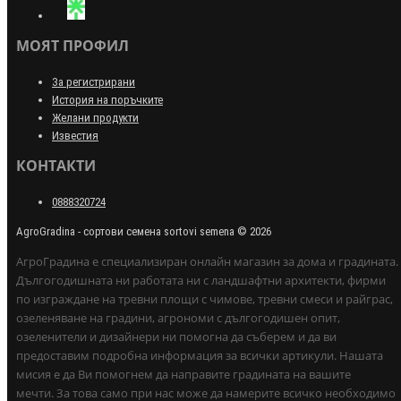
МОЯТ ПРОФИЛ
За регистрирани
История на поръчките
Желани продукти
Известия
КОНТАКТИ
0888320724
AgroGradina - сортови семена sortovi semena © 2026
АгроГрадина е специализиран онлайн магазин за дома и градината.
Дългогодишната ни работата ни с ландшафтни архитекти, фирми
по изграждане на тревни площи с чимове, тревни смеси и райграс,
озеленяване на градини, агрономи с дългогодишен опит,
озеленители и дизайнери ни помогна да съберем и да ви
предоставим подробна информация за всички артикули. Нашата
мисия е да Ви помогнем да направите градината на вашите
мечти. За това само при нас може да намерите всичко необходимо