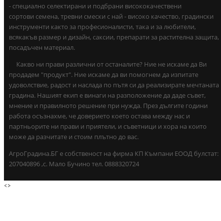
- специално селектирани и подбрани висококачествени
сортови семена, тревни смески с най - високо качество, градински
инструменти както за професионалисти, така и за любители,
всякакъв размер и дизайн, саксии, препарати за растителна защита,
посадъчен материал.
Какво ни прави различни от останалите? Ние не искаме да Ви
продадем "продукт". Ние искаме да ви помогнем да изпитате
удоволствие, радост и наслада по пътя си да реализирате мечтаната
градина. Нашият екип е винаги на разположение да даде съвет,
мнение и правилното решение при нужда. През дългите години
работа осъзнахме, че доверието което остава между нас и
партньорите ни прави и приятели, и съветници и хора на които
може да разчитате и стоим плътно до вас.
АгроГрадина.БГ е собственост на фирма КП Къмпани ЕООД булстат:
207040896 ,с. Мало Бучино тел. 0888320724
<
>