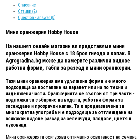
Описание
Отзиви (2)
Question - answer (0)
Мини оранжерия Hobby House
На нашият онлайн магазин ви представяме мини
оранжерия Hobby House с 18 броя гнезда и капак. В
Agrogradina.bg може да намерите различни видове
работни форми, табли за разсад и мини оранжерии.
Тази мини оранжерия има удължена форма и е много
подходяща за поставяне на парапет или на по тесни и
издължени части. Оранжерията се състои от три части -
подложка за събиране на водата, работни форми за
засаждане и прозрачен капак. Тя е предназначена за
многократна употреба и е подходяща за отглеждане на
всякакви видове разсад за зеленчуци, плодове, цветя и
луковици.
Мини оранжерията осигурява оптимално осветеност на семена