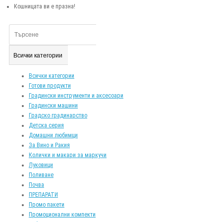
Кошницата ви е празна!
Всички категории
Всички категории
Готови продукти
Градински инструменти и аксесоари
Градински машини
Градско градинарство
Детска серия
Домашни любимци
За Вино и Ракия
Колички и макари за маркучи
Луковици
Поливане
Почва
ПРЕПАРАТИ
Промо пакети
Промоционални компекти