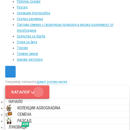
Работни съдове
Разсад
Селекции Agrogradina
Сладка царевица
Сортови семена с гарантиран произход и висока кълняемост от
АгроГрадина
Средства за борба
Стоки за бита
Торове
Тревни смеси
Ценови листопад
Например напишете,
домат розова магия
КАТАЛОГ
НАЧАЛО
КОЛЕКЦИИ AGROGRADINA
СЕМЕНА
РАЗСАД
NEW
ЛУКОВИЦИ