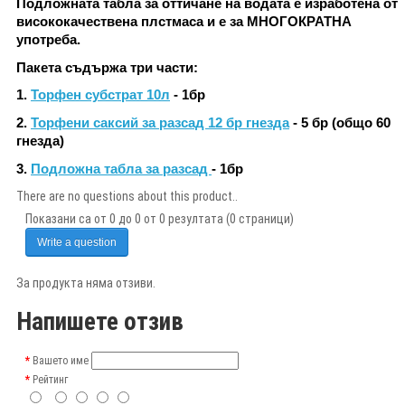
Подложната табла за оттичане на водата е изработена от
висококачествена плстмаса и е за МНОГОКРАТНА
употреба.
Пакета съдържа три части:
1.
Торфен субстрат 10л
- 1бр
2.
Торфени саксий за разсад 12 бр гнезда
- 5 бр (общо 60
гнезда)
3.
Подложна табла за разсад
- 1бр
There are no questions about this product..
Показани са от 0 до 0 от 0 резултата (0 страници)
Write a question
За продукта няма отзиви.
Напишете отзив
Вашето име
Рейтинг