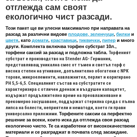
отглежда сам своят
екологично чист разсади.
Този пакет ще ви улесни максимално при направата на
разсад за различни видове
плодове, зеленчуци
,
билки
и
цветя
, като
домати
,
краставици
,
тиквички
,
пипер
и много
други. Комплекта включва торфен субстрат 10л.,
торфени саксий за разсад и подложна табла.
Торфеният
субстрат е производство на
Stender AG- Германия,
представляващ уникална смес от тъмен и светъл торф с
висока степен на угниване, допълнително обогатени с NPK
торове, микроелементи, навлажнител, перлит и коригирано
РН 5,5-6,5. Специалният състав на субстратите се
характеризира с отличен дренаж и въздушен капацитет,
издържат продължително време на преовлажняване и
прекомерно засушаване, поддържат стерилна среда с пълна
липса на болести, неприятели и нематоди, което ги прави
универсално приложими.
Торфените саксии са перфектно
решение за всеки, които иска да отглежда своя разсад
екологично чисто. Те са изработени от висококачествени
материали и се разграджат в почвата след засаждане.