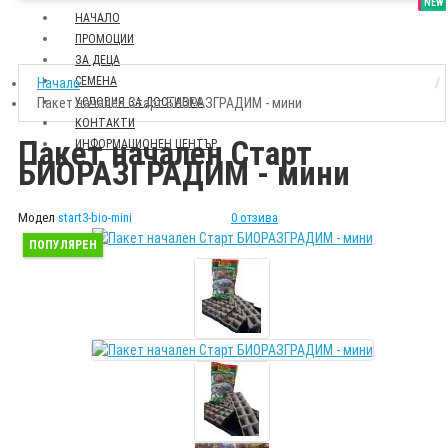
SALE
NEW
НАЧАЛО
ПРОМОЦИИ
ЗА ДЕЦА
СЕМЕНА
Начало
Пакет начален Старт БИОРАЗГРАДИМ - мини
УСЛОВИЯ ЗА ДОСТАВКА
КОНТАКТИ
Пакет начален Старт
ИНФОРМАЦИОНЕН ЦЕНТЪР
БИОРАЗГРАДИМ - мини
Модел
start3-bio-mini
0 отзива
ПОПУЛЯРЕН