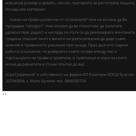
всякакъв размер и дизайн, саксии, препарати за растителна защита,
посадъчен материал.
Какво ни прави различни от останалите? Ние не искаме да Ви
продадем "продукт". Ние искаме да ви помогнем да изпитате
удоволствие, радост и наслада по пътя си да реализирате мечтаната
градина. Нашият екип е винаги на разположение да даде съвет,
мнение и правилното решение при нужда. През дългите години
работа осъзнахме, че доверието което остава между нас и
партньорите ни прави и приятели, и съветници и хора на които
може да разчитате и стоим плътно до вас.
АгроГрадина.БГ е собственост на фирма КП Къмпани ЕООД булстат:
207040896 ,с. Мало Бучино тел. 0888320724
<
>