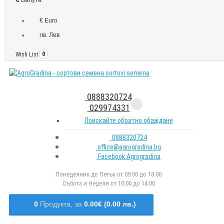
€ Euro
лв. Лев
Wish List
0
0888320724
029974331
Поискайте обратно обаждане
0888320724
office@agrogradina.bg
Facebook Agrogradina
Понеделник до Петък от 09:00 до 18:00
Събота и Неделя от 10:00 до 14:00
0
Продукта,
за
0.00€ (0.00 лв.)