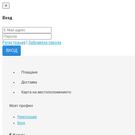
×
Вход
Регистрация
|
Забравена парола
Плащане
Доставка
Карта на местоположението
Моят профил
Регистрация
Вход
€
Валута