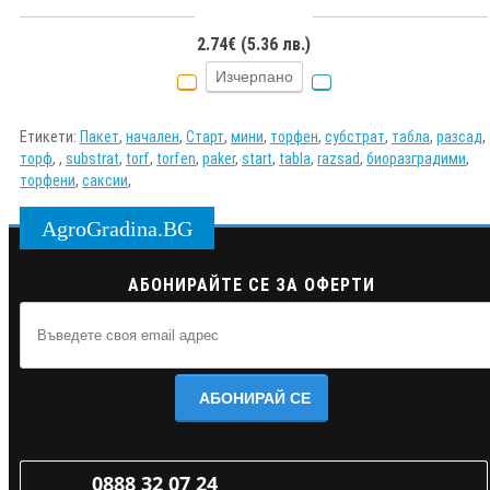
2.74€ (5.36 лв.)
Изчерпано
Етикети:
Пакет
,
начален
,
Старт
,
мини
,
торфен
,
субстрат
,
табла
,
разсад
,
торф
,
,
substrat
,
torf
,
torfen
,
paker
,
start
,
tabla
,
razsad
,
биоразградими
,
торфени
,
саксии
,
AgroGradina.BG
АБОНИРАЙТЕ СЕ ЗА ОФЕРТИ
АБОНИРАЙ СЕ
0888 32 07 24