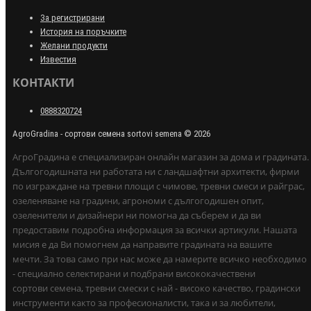
За регистрирани
История на поръчките
Желани продукти
Известия
КОНТАКТИ
0888320724
AgroGradina - сортови семена sortovi semena © 2026
АгроГрадина е специализиран онлайн магазин за дома и градината.
Дългогодишната ни работата ни с ландшафтни архитекти, фирми
по изграждане на тревни площи с чимове, тревни смеси и райграс,
озеленяване на градини, агрономи с дългогодишен опит,
озеленители и дизайнери ни помогна да съберем и да ви
предоставим подробна информация за всички артикули. Нашата
мисия е да Ви помогнем да направите градината на вашите
мечти. За това само при нас може да намерите всичко необходимо
- специално селектирани и подбрани висококачествени
сортови семена, тревни смески с най - високо качество, градински
инструменти както за професионалисти, така и за любители,