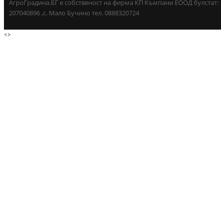
АгроГрадина.БГ е собственост на фирма КП Къмпани ЕООД булстат:
207040896 ,с. Мало Бучино тел. 0888320724
<
>