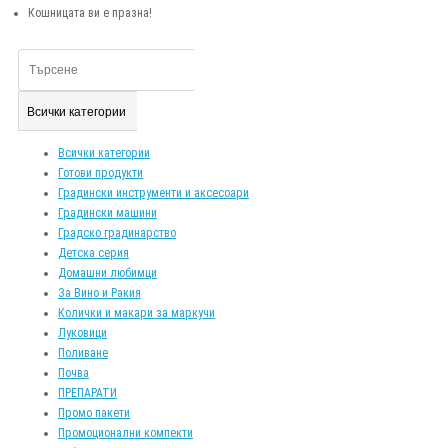
Кошницата ви е празна!
Всички категории
Всички категории
Готови продукти
Градински инструменти и аксесоари
Градински машини
Градско градинарство
Детска серия
Домашни любимци
За Вино и Ракия
Колички и макари за маркучи
Луковици
Поливане
Почва
ПРЕПАРАТИ
Промо пакети
Промоционални компекти