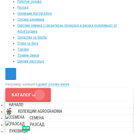
Работни съдове
Разсад
Селекции Agrogradina
Сладка царевица
Сортови семена с гарантиран произход и висока кълняемост от
АгроГрадина
Средства за борба
Стоки за бита
Торове
Тревни смеси
Ценови листопад
Например напишете,
домат розова магия
КАТАЛОГ
НАЧАЛО
КОЛЕКЦИИ AGROGRADINA
СЕМЕНА
РАЗСАД
NEW
ЛУКОВИЦИ