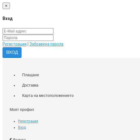
×
Вход
Регистрация
|
Забравена парола
Плащане
Доставка
Карта на местоположението
Моят профил
Регистрация
Вход
€
Валута