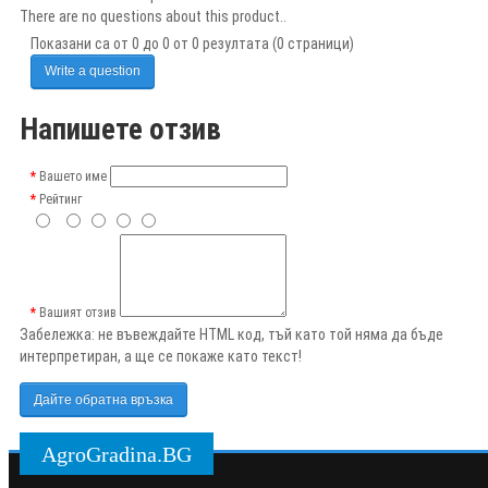
There are no questions about this product..
Показани са от 0 до 0 от 0 резултата (0 страници)
Write a question
Напишете отзив
Вашето име
Рейтинг
Вашият отзив
Забележка:
не въвеждайте HTML код, тъй като той няма да бъде
интерпретиран, а ще се покаже като текст!
Дайте обратна връзка
AgroGradina.BG