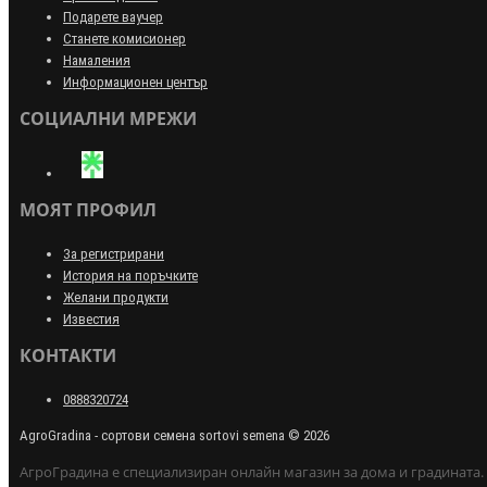
Подарете ваучер
Станете комисионер
Намаления
Информационен център
СОЦИАЛНИ МРЕЖИ
МОЯТ ПРОФИЛ
За регистрирани
История на поръчките
Желани продукти
Известия
КОНТАКТИ
0888320724
AgroGradina - сортови семена sortovi semena © 2026
АгроГрадина е специализиран онлайн магазин за дома и градината.