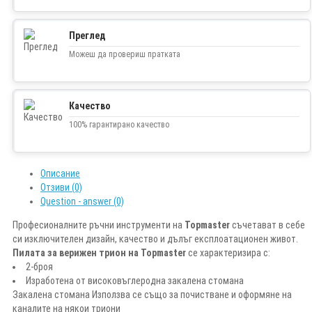
Преглед
Можеш да провериш пратката
Качество
100% гарантирано качество
Описание
Отзиви (0)
Question - answer (0)
Професионалните ръчни инструменти на
Topmaster
съчетават в себе
си изключителен дизайн, качество и дълъг експлоатационен живот.
Пилата за верижен трион на Topmaster
се характеризира с:
2-броя
Изработена от високовъглеродна закалена стомана
Закалена стомана Използва се също за почистване и оформяне на
каналите на някои триони