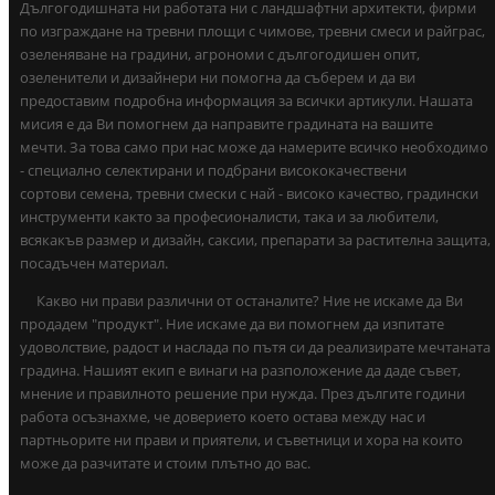
Дългогодишната ни работата ни с ландшафтни архитекти, фирми
по изграждане на тревни площи с чимове, тревни смеси и райграс,
озеленяване на градини, агрономи с дългогодишен опит,
озеленители и дизайнери ни помогна да съберем и да ви
предоставим подробна информация за всички артикули. Нашата
мисия е да Ви помогнем да направите градината на вашите
мечти. За това само при нас може да намерите всичко необходимо
- специално селектирани и подбрани висококачествени
сортови семена, тревни смески с най - високо качество, градински
инструменти както за професионалисти, така и за любители,
всякакъв размер и дизайн, саксии, препарати за растителна защита,
посадъчен материал.
Какво ни прави различни от останалите? Ние не искаме да Ви
продадем "продукт". Ние искаме да ви помогнем да изпитате
удоволствие, радост и наслада по пътя си да реализирате мечтаната
градина. Нашият екип е винаги на разположение да даде съвет,
мнение и правилното решение при нужда. През дългите години
работа осъзнахме, че доверието което остава между нас и
партньорите ни прави и приятели, и съветници и хора на които
може да разчитате и стоим плътно до вас.