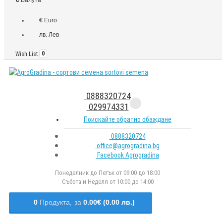
€ Euro
лв. Лев
Wish List
0
0888320724
029974331
Поискайте обратно обаждане
0888320724
office@agrogradina.bg
Facebook Agrogradina
Понеделник до Петък от 09:00 до 18:00
Събота и Неделя от 10:00 до 14:00
0
Продукта,
за
0.00€ (0.00 лв.)