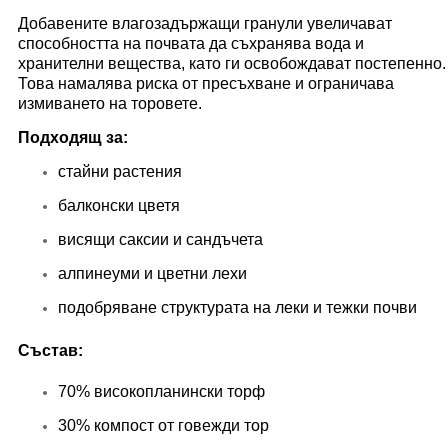
Добавените влагозадържащи гранули увеличават
способността на почвата да съхранява вода и
хранителни вещества, като ги освобождават постепенно.
Това намалява риска от пресъхване и ограничaва
измиването на торовете.
Подходящ за:
стайни растения
балконски цветя
висящи саксии и сандъчета
алпинеуми и цветни лехи
подобряване структурата на леки и тежки почви
Състав:
70% високопланински торф
30% компост от говежди тор