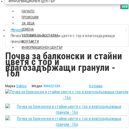
ИНФОРМАЦИОНЕН ЦЕНТЪР
SALE
NEW
НАЧАЛО
ПРОМОЦИИ
ЗА ДЕЦА
СЕМЕНА
Начало
Почва за балконски и стайни цветя с тор и влагозадържащи
УСЛОВИЯ ЗА ДОСТАВКА
гранули - 16л
КОНТАКТИ
ИНФОРМАЦИОНЕН ЦЕНТЪР
Почва за балконски и стайни
цветя с тор и
влагозадържащи гранули -
16л
Марка
Seklos
Модел
904422-SEK
0 отзива