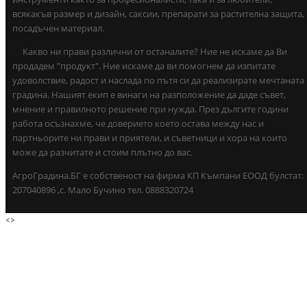
всякакъв размер и дизайн, саксии, препарати за растителна защита,
посадъчен материал.
Какво ни прави различни от останалите? Ние не искаме да Ви
продадем "продукт". Ние искаме да ви помогнем да изпитате
удоволствие, радост и наслада по пътя си да реализирате мечтаната
градина. Нашият екип е винаги на разположение да даде съвет,
мнение и правилното решение при нужда. През дългите години
работа осъзнахме, че доверието което остава между нас и
партньорите ни прави и приятели, и съветници и хора на които
може да разчитате и стоим плътно до вас.
АгроГрадина.БГ е собственост на фирма КП Къмпани ЕООД булстат:
207040896 ,с. Мало Бучино тел. 0888320724
<
>