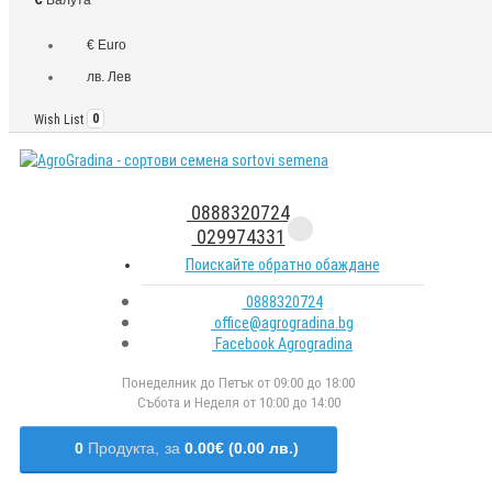
€ Euro
лв. Лев
Wish List
0
0888320724
029974331
Поискайте обратно обаждане
0888320724
office@agrogradina.bg
Facebook Agrogradina
Понеделник до Петък от 09:00 до 18:00
Събота и Неделя от 10:00 до 14:00
0
Продукта,
за
0.00€ (0.00 лв.)