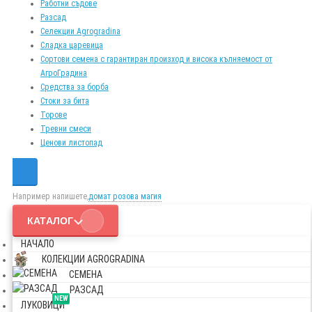
Работни съдове
Разсад
Селекции Agrogradina
Сладка царевица
Сортови семена с гарантиран произход и висока кълняемост от
АгроГрадина
Средства за борба
Стоки за бита
Торове
Тревни смеси
Ценови листопад
Например напишете,
домат розова магия
КАТАЛОГ
НАЧАЛО
КОЛЕКЦИИ AGROGRADINA
СЕМЕНА
РАЗСАД
NEW
ЛУКОВИЦИ