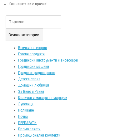
Кошницата ви е празна!
Всички категории
Всички категории
Готови продукти
Градински инструменти и аксесоари
Градински машини
Градско градинарство
Детска серия
Домашни любимци
За Вино и Ракия
Колички и макари за маркучи
Луковици
Поливане
Почва
ПРЕПАРАТИ
Промо пакети
Промоционални компекти