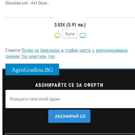
Gloxsinia soil - 4 кг Онла..
3.02€ (5.91 лв.)
Купи
Етикети:
Почва
,
за
,
балконски
,
и
,
стайни
,
цветя
,
с
,
влагозадържащи
,
гранули
,
16л
,
кристали
,
тор
,
AgroGradina.BG
АБОНИРАЙТЕ СЕ ЗА ОФЕРТИ
АБОНИРАЙ СЕ