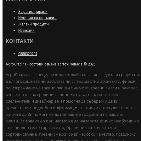
За регистрирани
История на поръчките
Желани продукти
Известия
КОНТАКТИ
0888320724
AgroGradina - сортови семена sortovi semena © 2026
АгроГрадина е специализиран онлайн магазин за дома и градината.
Дългогодишната ни работата ни с ландшафтни архитекти, фирми
по изграждане на тревни площи с чимове, тревни смеси и райграс,
озеленяване на градини, агрономи с дългогодишен опит,
озеленители и дизайнери ни помогна да съберем и да ви
предоставим подробна информация за всички артикули. Нашата
мисия е да Ви помогнем да направите градината на вашите
мечти. За това само при нас може да намерите всичко необходимо
- специално селектирани и подбрани висококачествени
сортови семена, тревни смески с най - високо качество, градински
инструменти както за професионалисти, така и за любители,