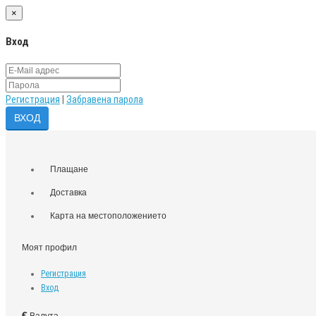
×
Вход
Регистрация
|
Забравена парола
Плащане
Доставка
Карта на местоположението
Моят профил
Регистрация
Вход
€
Валута