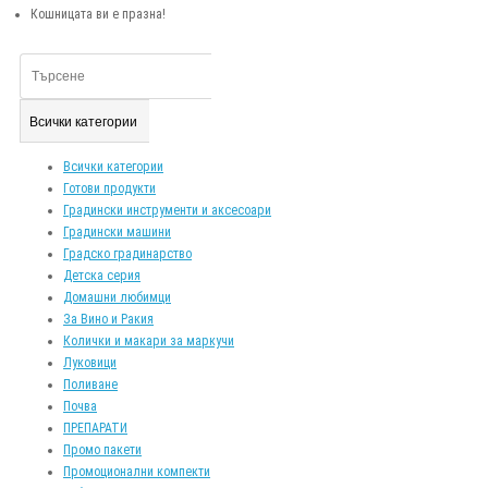
Кошницата ви е празна!
Всички категории
Всички категории
Готови продукти
Градински инструменти и аксесоари
Градински машини
Градско градинарство
Детска серия
Домашни любимци
За Вино и Ракия
Колички и макари за маркучи
Луковици
Поливане
Почва
ПРЕПАРАТИ
Промо пакети
Промоционални компекти