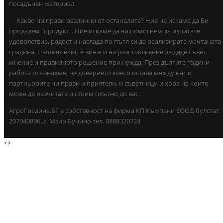
посадъчен материал.
Какво ни прави различни от останалите? Ние не искаме да Ви
продадем "продукт". Ние искаме да ви помогнем да изпитате
удоволствие, радост и наслада по пътя си да реализирате мечтаната
градина. Нашият екип е винаги на разположение да даде съвет,
мнение и правилното решение при нужда. През дългите години
работа осъзнахме, че доверието което остава между нас и
партньорите ни прави и приятели, и съветници и хора на които
може да разчитате и стоим плътно до вас.
АгроГрадина.БГ е собственост на фирма КП Къмпани ЕООД булстат:
207040896 ,с. Мало Бучино тел. 0888320724
<
>