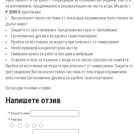
за изпомпване, придвижване и рециркулация на чиста вода. Моделът
P 2000 G
притежава:
Висококачествена система от плъзгащи керамичини уплътнения за
дълъг живот
Защита от претоварване: предпазва мотора от прегряване
Ергономична дръжка за удобно транспортиране
Пробка за източване на водата при опасност от замръзване
Необслужваем кондензаторен мотор
Гумирани крака за работа без шум и вибрации
Отделен отвор за пълнене с вода за по-лесно пускане на помпата
Пробка за източване на водата при опасност от замръзване Защита от
претоварване Висококачествена система от плъзгащи керамичини
уплътнения Ергономична дръжка за удобно транспортиране
За продукта няма отзиви.
Напишете отзив
Вашето име
Рейтинг