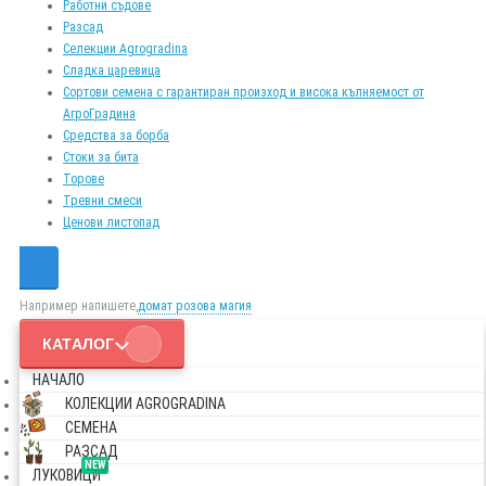
Работни съдове
Разсад
Селекции Agrogradina
Сладка царевица
Сортови семена с гарантиран произход и висока кълняемост от
АгроГрадина
Средства за борба
Стоки за бита
Торове
Тревни смеси
Ценови листопад
Например напишете,
домат розова магия
КАТАЛОГ
НАЧАЛО
КОЛЕКЦИИ AGROGRADINA
СЕМЕНА
РАЗСАД
NEW
ЛУКОВИЦИ