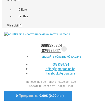
€ Euro
лв. Лев
Wish List
0
0888320724
029974331
Поискайте обратно обаждане
0888320724
office@agrogradina.bg
Facebook Agrogradina
Понеделник до Петък от 09:00 до 18:00
Събота и Неделя от 10:00 до 14:00
0
Продукта,
за
0.00€ (0.00 лв.)