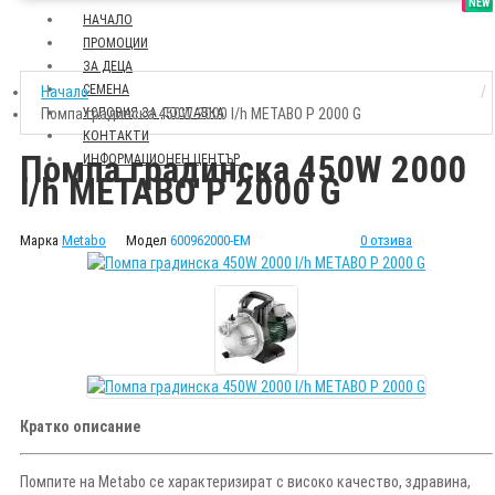
SALE
NEW
НАЧАЛО
ПРОМОЦИИ
ЗА ДЕЦА
СЕМЕНА
Начало
Помпа градинска 450W 2000 l/h METABO P 2000 G
УСЛОВИЯ ЗА ДОСТАВКА
КОНТАКТИ
Помпа градинска 450W 2000
ИНФОРМАЦИОНЕН ЦЕНТЪР
l/h METABO P 2000 G
Марка
Metabo
Модел
600962000-EM
0 отзива
Кратко описание
Помпите на Metabo се характеризират с високо качество, здравина,