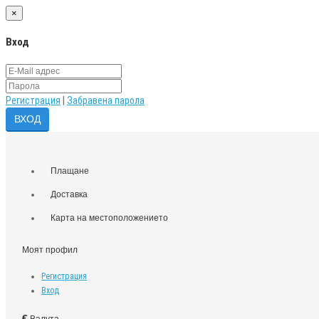
×
Вход
Регистрация
|
Забравена парола
Плащане
Доставка
Карта на местоположението
Моят профил
Регистрация
Вход
€
Валута