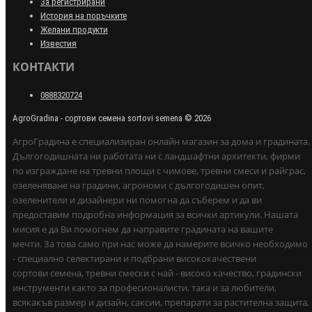
За регистрирани
История на поръчките
Желани продукти
Известия
КОНТАКТИ
0888320724
AgroGradina - сортови семена sortovi semena © 2026
АгроГрадина е специализиран онлайн магазин за дома и градината.
Дългогодишната ни работата ни с ландшафтни архитекти, фирми
по изграждане на тревни площи с чимове, тревни смеси и райграс,
озеленяване на градини, агрономи с дългогодишен опит,
озеленители и дизайнери ни помогна да съберем и да ви
предоставим подробна информация за всички артикули. Нашата
мисия е да Ви помогнем да направите градината на вашите
мечти. За това само при нас може да намерите всичко необходимо
- специално селектирани и подбрани висококачествени
сортови семена, тревни смески с най - високо качество, градински
инструменти както за професионалисти, така и за любители,
всякакъв размер и дизайн, саксии, препарати за растителна защита,