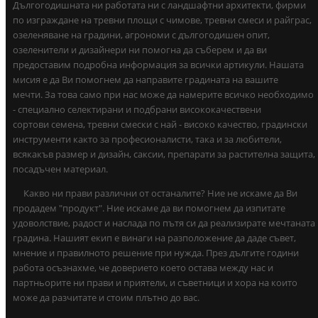
Дългогодишната ни работата ни с ландшафтни архитекти, фирми
по изграждане на тревни площи с чимове, тревни смеси и райграс,
озеленяване на градини, агрономи с дългогодишен опит,
озеленители и дизайнери ни помогна да съберем и да ви
предоставим подробна информация за всички артикули. Нашата
мисия е да Ви помогнем да направите градината на вашите
мечти. За това само при нас може да намерите всичко необходимо
- специално селектирани и подбрани висококачествени
сортови семена, тревни смески с най - високо качество, градински
инструменти както за професионалисти, така и за любители,
всякакъв размер и дизайн, саксии, препарати за растителна защита,
посадъчен материал.
Какво ни прави различни от останалите? Ние не искаме да Ви
продадем "продукт". Ние искаме да ви помогнем да изпитате
удоволствие, радост и наслада по пътя си да реализирате мечтаната
градина. Нашият екип е винаги на разположение да даде съвет,
мнение и правилното решение при нужда. През дългите години
работа осъзнахме, че доверието което остава между нас и
партньорите ни прави и приятели, и съветници и хора на които
може да разчитате и стоим плътно до вас.