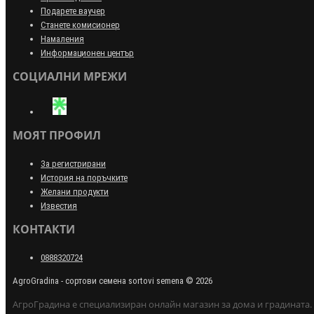
Подарете ваучер
Станете комисионер
Намаления
Информационен център
СОЦИАЛНИ МРЕЖИ
МОЯТ ПРОФИЛ
За регистрирани
История на поръчките
Желани продукти
Известия
КОНТАКТИ
0888320724
AgroGradina - сортови семена sortovi semena © 2026
АгроГрадина е специализиран онлайн магазин за дома и градината.