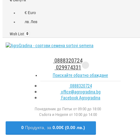
€ Euro
лв. Лев
Wish List
0
0888320724
029974331
Поискайте обратно обаждане
0888320724
office@agrogradina.bg
Facebook Agrogradina
Понеделник до Петък от 09:00 до 18:00
Събота и Неделя от 10:00 до 14:00
0
Продукта,
за
0.00€ (0.00 лв.)