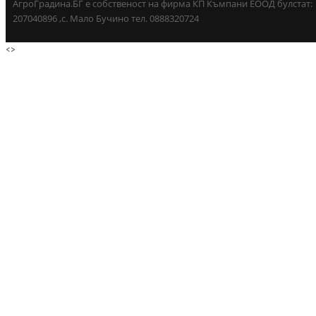
АгроГрадина.БГ е собственост на фирма КП Къмпани ЕООД булстат:
207040896 ,с. Мало Бучино тел. 0888320724
<
>