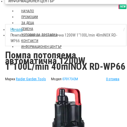
ИНФОРМАЦИОНЕН ЦЕНТЪР
SALE
NEW
НАЧАЛО
ПРОМОЦИИ
ЗА ДЕЦА
СЕМЕНА
Начало
Помпа потопяема автоматична 1200W 1"100L/min 40mINOX RD-
УСЛОВИЯ ЗА ДОСТАВКА
WP66
КОНТАКТИ
ИНФОРМАЦИОНЕН ЦЕНТЪР
Помпа потопяема
автоматична 1200W
1"100L/min 40mINOX RD-WP66
Марка
Raider Garden Tools
Модел
070173-EM
0 отзива