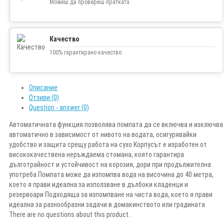
Можеш да провериш пратката
Качество
100% гарантирано качество
Описание
Отзиви (0)
Question - answer (0)
Автоматичната функция позволява помпата да се включва и изключва
автоматично в зависимост от нивото на водата, осигурявайки
удобство и защита срещу работа на сухо Корпусът е изработен от
висококачествена неръждаема стомана, която гарантира
дълготрайност и устойчивост на корозия, дори при продължителна
употреба Помпата може да изпомпва вода на височина до 40 метра,
което я прави идеална за използване в дълбоки кладенци и
резервоари Подходяща за изпомпване на чиста вода, което я прави
идеална за разнообразни задачи в домакинството или градината
There are no questions about this product..