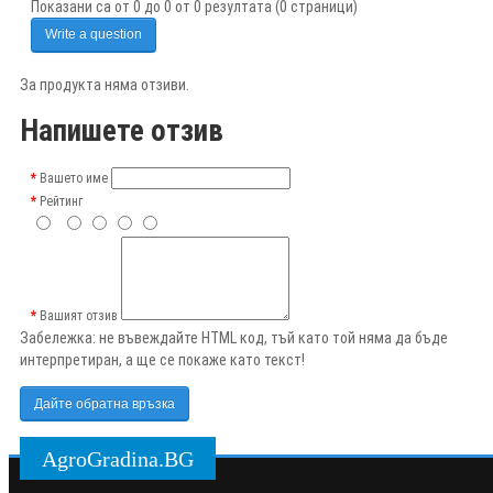
Показани са от 0 до 0 от 0 резултата (0 страници)
Write a question
За продукта няма отзиви.
Напишете отзив
Вашето име
Рейтинг
Вашият отзив
Забележка:
не въвеждайте HTML код, тъй като той няма да бъде
интерпретиран, а ще се покаже като текст!
Дайте обратна връзка
AgroGradina.BG