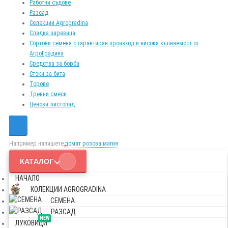
Работни съдове
Разсад
Селекции Agrogradina
Сладка царевица
Сортови семена с гарантиран произход и висока кълняемост от
АгроГрадина
Средства за борба
Стоки за бита
Торове
Тревни смеси
Ценови листопад
Например напишете,
домат розова магия
КАТАЛОГ
НАЧАЛО
КОЛЕКЦИИ AGROGRADINA
СЕМЕНА
РАЗСАД
NEW
ЛУКОВИЦИ