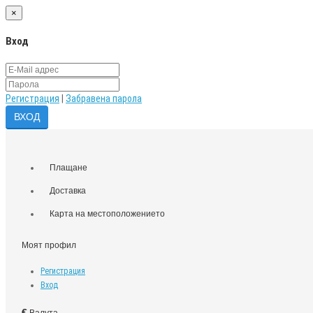
×
Вход
Регистрация
|
Забравена парола
Плащане
Доставка
Карта на местоположението
Моят профил
Регистрация
Вход
€
Валута