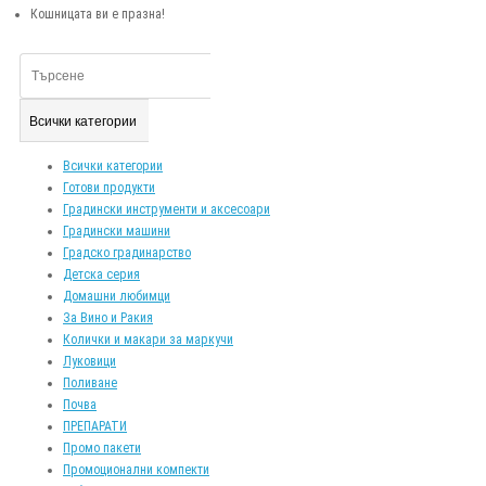
Кошницата ви е празна!
Всички категории
Всички категории
Готови продукти
Градински инструменти и аксесоари
Градински машини
Градско градинарство
Детска серия
Домашни любимци
За Вино и Ракия
Колички и макари за маркучи
Луковици
Поливане
Почва
ПРЕПАРАТИ
Промо пакети
Промоционални компекти