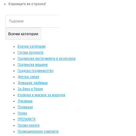
Кошницата ви е празна!
Всички категории
Всички категории
Готови продукти
Градински инструменти и аксесоари
Градински машини
Градско градинарство
Детска серия
Домашни любимци
За Вино и Ракия
Колички и макари за маркучи
Луковици
Поливане
Почва
ПРЕПАРАТИ
Промо пакети
Промоционални компекти