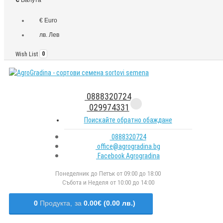
€ Euro
лв. Лев
Wish List
0
0888320724
029974331
Поискайте обратно обаждане
0888320724
office@agrogradina.bg
Facebook Agrogradina
Понеделник до Петък от 09:00 до 18:00
Събота и Неделя от 10:00 до 14:00
0
Продукта,
за
0.00€ (0.00 лв.)