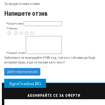
За продукта няма отзиви.
Напишете отзив
Вашето име
Рейтинг
Вашият отзив
Забележка:
не въвеждайте HTML код, тъй като той няма да бъде
интерпретиран, а ще се покаже като текст!
Дайте обратна връзка
AgroGradina.BG
АБОНИРАЙТЕ СЕ ЗА ОФЕРТИ