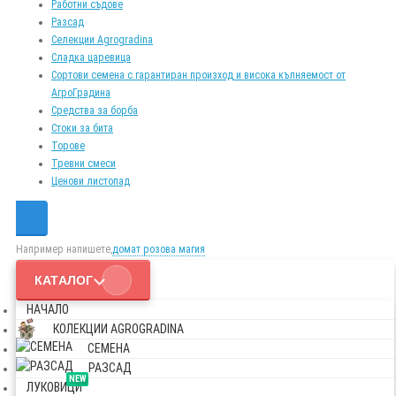
Работни съдове
Разсад
Селекции Agrogradina
Сладка царевица
Сортови семена с гарантиран произход и висока кълняемост от
АгроГрадина
Средства за борба
Стоки за бита
Торове
Тревни смеси
Ценови листопад
Например напишете,
домат розова магия
КАТАЛОГ
НАЧАЛО
КОЛЕКЦИИ AGROGRADINA
СЕМЕНА
РАЗСАД
NEW
ЛУКОВИЦИ