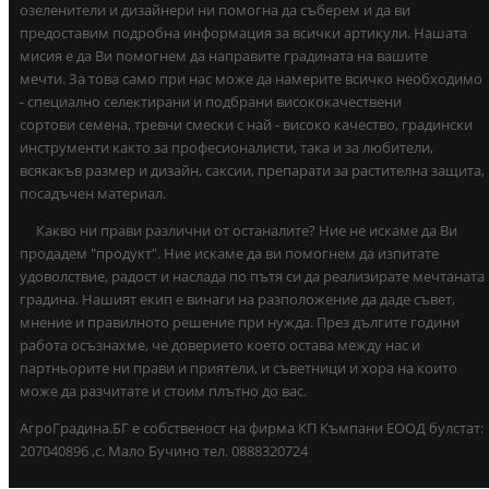
озеленители и дизайнери ни помогна да съберем и да ви
предоставим подробна информация за всички артикули. Нашата
мисия е да Ви помогнем да направите градината на вашите
мечти. За това само при нас може да намерите всичко необходимо
- специално селектирани и подбрани висококачествени
сортови семена, тревни смески с най - високо качество, градински
инструменти както за професионалисти, така и за любители,
всякакъв размер и дизайн, саксии, препарати за растителна защита,
посадъчен материал.
Какво ни прави различни от останалите? Ние не искаме да Ви
продадем "продукт". Ние искаме да ви помогнем да изпитате
удоволствие, радост и наслада по пътя си да реализирате мечтаната
градина. Нашият екип е винаги на разположение да даде съвет,
мнение и правилното решение при нужда. През дългите години
работа осъзнахме, че доверието което остава между нас и
партньорите ни прави и приятели, и съветници и хора на които
може да разчитате и стоим плътно до вас.
АгроГрадина.БГ е собственост на фирма КП Къмпани ЕООД булстат:
207040896 ,с. Мало Бучино тел. 0888320724