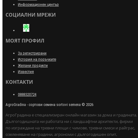
Информационен център
СОЦИАЛНИ МРЕЖИ
МОЯТ ПРОФИЛ
За регистрирани
История на поръчките
Желани продукти
Известия
КОНТАКТИ
0888320724
AgroGradina - сортови семена sortovi semena © 2026
АгроГрадина е специализиран онлайн магазин за дома и градината.
Дългогодишната ни работата ни с ландшафтни архитекти, фирми
по изграждане на тревни площи с чимове, тревни смеси и райграс,
озеленяване на градини, агрономи с дългогодишен опит,