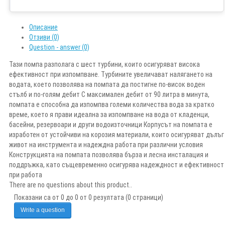
Описание
Отзиви (0)
Question - answer (0)
Тази помпа разполага с шест турбини, които осигуряват висока
ефективност при изпомпване. Турбините увеличават налягането на
водата, което позволява на помпата да постигне по-висок воден
стълб и по-голям дебит С максимален дебит от 90 литра в минута,
помпата е способна да изпомпва големи количества вода за кратко
време, което я прави идеална за изпомпване на вода от кладенци,
басейни, резервоари и други водоизточници Корпусът на помпата е
изработен от устойчиви на корозия материали, които осигуряват дълъг
живот на инструмента и надеждна работа при различни условия
Конструкцията на помпата позволява бърза и лесна инсталация и
поддръжка, като същевременно осигурява надеждност и ефективност
при работа
There are no questions about this product..
Показани са от 0 до 0 от 0 резултата (0 страници)
Write a question