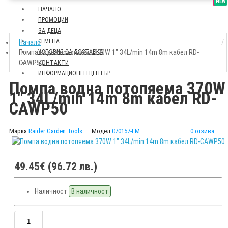
SALE
NEW
НАЧАЛО
ПРОМОЦИИ
ЗА ДЕЦА
СЕМЕНА
Начало
Помпа водна потопяема 370W 1" 34L/min 14m 8m кабел RD-
УСЛОВИЯ ЗА ДОСТАВКА
CAWP50
КОНТАКТИ
ИНФОРМАЦИОНЕН ЦЕНТЪР
Помпа водна потопяема 370W
1" 34L/min 14m 8m кабел RD-
CAWP50
Марка
Raider Garden Tools
Модел
070157-EM
0 отзива
49.45€ (96.72 лв.)
Наличност
В наличност