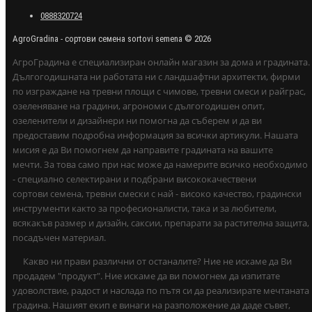
0888320724
AgroGradina - сортови семена sortovi semena © 2026
АгроГрадина е специализиран онлайн магазин за дома и градината.
Дългогодишната ни работата ни с ландшафтни архитекти, фирми
по изграждане на тревни площи с чимове, тревни смеси и райграс,
озеленяване на градини, агрономи с дългогодишен опит,
озеленители и дизайнери ни помогна да съберем и да ви
предоставим подробна информация за всички артикули. Нашата
мисия е да Ви помогнем да направите градината на вашите
мечти. За това само при нас може да намерите всичко необходимо
- специално селектирани и подбрани висококачествени
сортови семена, тревни смески с най - високо качество, градински
инструменти както за професионалисти, така и за любители,
всякакъв размер и дизайн, саксии, препарати за растителна защита,
посадъчен материал.
Какво ни прави различни от останалите? Ние не искаме да Ви
продадем "продукт". Ние искаме да ви помогнем да изпитате
удоволствие, радост и наслада по пътя си да реализирате мечтаната
градина. Нашият екип е винаги на разположение да даде съвет,