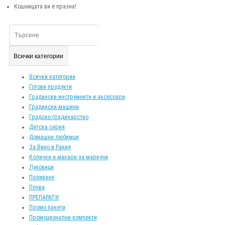
Кошницата ви е празна!
Всички категории
Всички категории
Готови продукти
Градински инструменти и аксесоари
Градински машини
Градско градинарство
Детска серия
Домашни любимци
За Вино и Ракия
Колички и макари за маркучи
Луковици
Поливане
Почва
ПРЕПАРАТИ
Промо пакети
Промоционални компекти