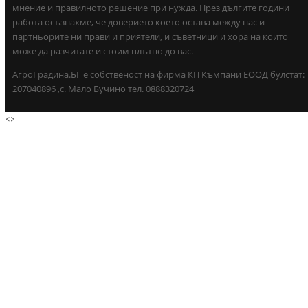
мнение и правилното решение при нужда. През дългите години
работа осъзнахме, че доверието което остава между нас и
партньорите ни прави и приятели, и съветници и хора на които
може да разчитате и стоим плътно до вас.
АгроГрадина.БГ е собственост на фирма КП Къмпани ЕООД булстат:
207040896 ,с. Мало Бучино тел. 0888320724
<
>