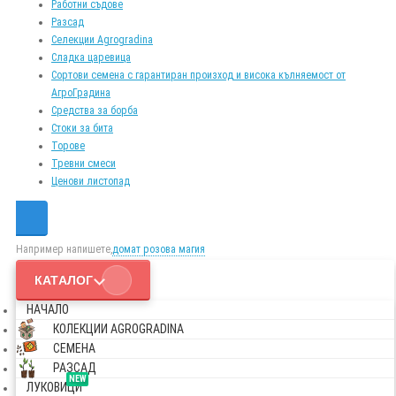
Работни съдове
Разсад
Селекции Agrogradina
Сладка царевица
Сортови семена с гарантиран произход и висока кълняемост от
АгроГрадина
Средства за борба
Стоки за бита
Торове
Тревни смеси
Ценови листопад
Например напишете,
домат розова магия
КАТАЛОГ
НАЧАЛО
КОЛЕКЦИИ AGROGRADINA
СЕМЕНА
РАЗСАД
NEW
ЛУКОВИЦИ