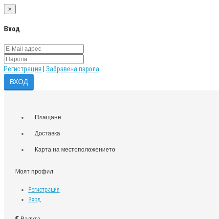
×
Вход
Регистрация
|
Забравена парола
Плащане
Доставка
Карта на местоположението
Моят профил
Регистрация
Вход
€
Валута