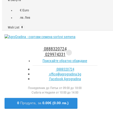
€ Euro
лв. Лев
Wish List
0
0888320724
029974331
Поискайте обратно обаждане
0888320724
office@agrogradina.bg
Facebook Agrogradina
Понеделник до Петък от 09:00 до 18:00
Събота и Неделя от 10:00 до 14:00
0
Продукта,
за
0.00€ (0.00 лв.)