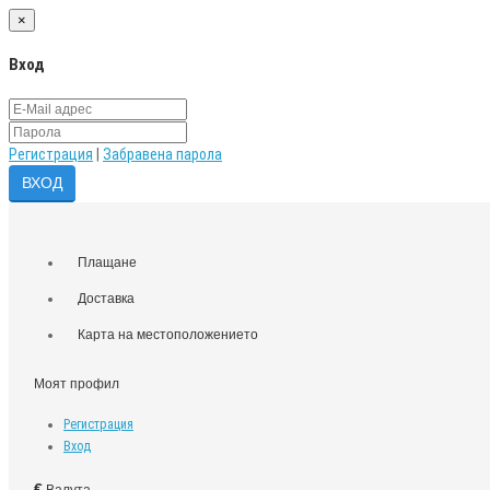
×
Вход
Регистрация
|
Забравена парола
Плащане
Доставка
Карта на местоположението
Моят профил
Регистрация
Вход
€
Валута