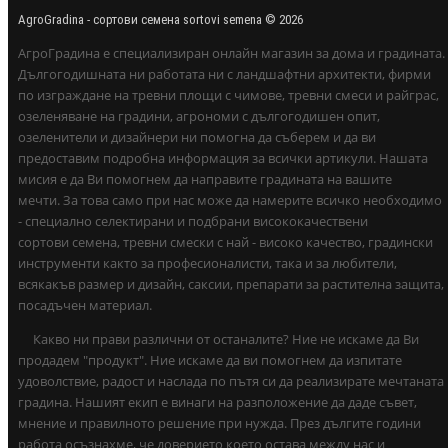
AgroGradina - сортови семена sortovi semena © 2026
АгроГрадина е специализиран онлайн магазин за дома и градината.
Дългогодишната ни работата ни с ландшафтни архитекти, фирми
по изграждане на тревни площи с чимове, тревни смеси и райграс,
озеленяване на градини, агрономи с дългогодишен опит,
озеленители и дизайнери ни помогна да съберем и да ви
предоставим подробна информация за всички артикули. Нашата
мисия е да Ви помогнем да направите градината на вашите
мечти. За това само при нас може да намерите всичко необходимо
- специално селектирани и подбрани висококачествени
сортови семена, тревни смески с най - високо качество, градински
инструменти както за професионалисти, така и за любители,
всякакъв размер и дизайн, саксии, препарати за растителна защита,
посадъчен материал.
Какво ни прави различни от останалите? Ние не искаме да Ви
продадем "продукт". Ние искаме да ви помогнем да изпитате
удоволствие, радост и наслада по пътя си да реализирате мечтаната
градина. Нашият екип е винаги на разположение да даде съвет,
мнение и правилното решение при нужда. През дългите години
работа осъзнахме, че доверието което остава между нас и