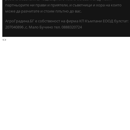
партньорите ни прави и приятели, и съветници и хора на които
може да разчитате и стоим плътно до вас.
АгроГрадина.БГ е собственост на фирма КП Къмпани ЕООД булстат:
207040896 ,с. Мало Бучино тел. 0888320724
<
>