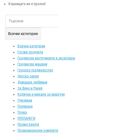
Кошницата ви е празна!
Всички категории
Всички категории
Готови продукти
Градински инструменти и аксесоари
Градински машини
Градско градинарство
Детска серия
Домашни любимци
За Вино и Ракия
Колички и макари за маркучи
Луковици
Поливане
Почва
ПРЕПАРАТИ
Промо пакети
Промоционални компекти