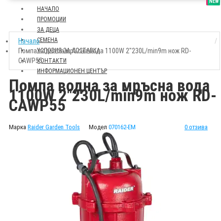
SALE
NEW
НАЧАЛО
ПРОМОЦИИ
ЗА ДЕЦА
СЕМЕНА
Начало
Помпа водна за мръсна вода 1100W 2"230L/min9m нож RD-
УСЛОВИЯ ЗА ДОСТАВКА
CAWP55
КОНТАКТИ
ИНФОРМАЦИОНЕН ЦЕНТЪР
Помпа водна за мръсна вода
1100W 2"230L/min9m нож RD-
CAWP55
Марка
Raider Garden Tools
Модел
070162-EM
0 отзива