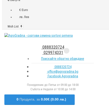
€ Euro
лв. Лев
Wish List
0
0888320724
029974331
Поискайте обратно обаждане
0888320724
office@agrogradina.bg
Facebook Agrogradina
Понеделник до Петък от 09:00 до 18:00
Събота и Неделя от 10:00 до 14:00
0
Продукта,
за
0.00€ (0.00 лв.)