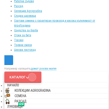
Работни съдове
Разсад
Селекции Agrogradina
Сладка царевица
Сортови семена с гарантиран произход и висока кълняемост от
АгроГрадина
Средства за борба
Стоки за бита
Торове
Тревни смеси
Ценови листопад
Например напишете,
домат розова магия
КАТАЛОГ
НАЧАЛО
КОЛЕКЦИИ AGROGRADINA
СЕМЕНА
РАЗСАД
NEW
ЛУКОВИЦИ