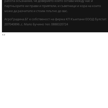
работа осъзнахме, че доверието което остава между нас и
партньорите ни прави и приятели, и съветници и хора на които
може да разчитате и стоим плътно до вас.
АгроГрадина.БГ е собственост на фирма КП Къмпани ЕООД булстат:
207040896 ,с. Мало Бучино тел. 0888320724
<
>