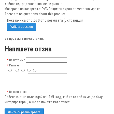
дейности, градинарство, сеч и рязане
Материал на козирката: PVC Защитен екран от метална мрежа
There are no questions about this product..
Показани са от 0 до 0 от 0 резултата (0 страници)
Write a question
За продукта няма отзиви.
Напишете отзив
Вашето име
Рейтинг
Вашият отзив
Забележка:
не въвеждайте HTML код, тъй като той няма да бъде
интерпретиран, а ще се покаже като текст!
Дайте обратна връзка