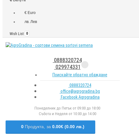
€ Euro
лв. Лев
Wish List
0
0888320724
029974331
Поискайте обратно обаждане
0888320724
office@agrogradina.bg
Facebook Agrogradina
Понеделник до Петък от 09:00 до 18:00
Събота и Неделя от 10:00 до 14:00
0
Продукта,
за
0.00€ (0.00 лв.)