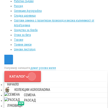
Работни съдове
Разсад
Селекции Agrogradina
Сладка царевица
Сортови семена с гарантиран произход и висока кълняемост от
АгроГрадина
Средства за борба
Стоки за бита
Торове
Тревни смеси
Ценови листопад
Например напишете,
домат розова магия
КАТАЛОГ
НАЧАЛО
КОЛЕКЦИИ AGROGRADINA
СЕМЕНА
РАЗСАД
NEW
ЛУКОВИЦИ