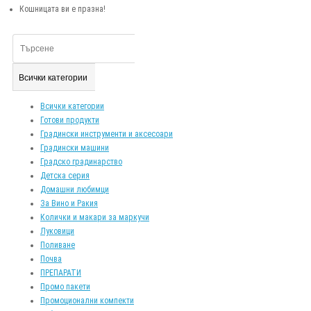
Кошницата ви е празна!
Всички категории
Всички категории
Готови продукти
Градински инструменти и аксесоари
Градински машини
Градско градинарство
Детска серия
Домашни любимци
За Вино и Ракия
Колички и макари за маркучи
Луковици
Поливане
Почва
ПРЕПАРАТИ
Промо пакети
Промоционални компекти