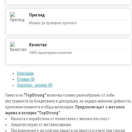
Преглед
Можеш да провериш пратката
Качество
100% гарантирано качество
Описание
Отзиви (0)
Question - answer (0)
Гамата на
"TopStrong"
включва голямо разнообразие от хоби
инструменти за боядисване и декорация, за зидаро-мазачни дейности,
крепежни елементи и обща железария.
Предпазен щит с метална
мрежа и козирка "TopStrong"
Каската е изработена от полиетилен с висока плътност
Защитен екран от метална мрежа
Предназначен е да осигури защита на лицето и очите при горски