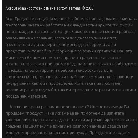
AgroGradina - сортови семена sortovi semena © 2026
АгроГрадина е специализиран онлайн магазин за дома и градината.
Дългогодишната ни работата ни с ландшафтни архитекти, фирми
по изграждане на тревни площи с чимове, тревни смеси и райграс,
озеленяване на градини, агрономи с дългогодишен опит,
озеленители и дизайнери ни помогна да съберем и да ви
предоставим подробна информация за всички артикули. Нашата
мисия е да Ви помогнем да направите градината на вашите
мечти. За това само при нас може да намерите всичко необходимо
- специално селектирани и подбрани висококачествени
сортови семена, тревни смески с най - високо качество, градински
инструменти както за професионалисти, така и за любители,
всякакъв размер и дизайн, саксии, препарати за растителна защита,
посадъчен материал.
Какво ни прави различни от останалите? Ние не искаме да Ви
продадем "продукт". Ние искаме да ви помогнем да изпитате
удоволствие, радост и наслада по пътя си да реализирате мечтаната
градина. Нашият екип е винаги на разположение да даде съвет,
мнение и правилното решение при нужда. През дългите години