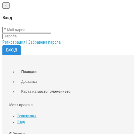
×
Вход
Регистрация
|
Забравена парола
Плащане
Доставка
Карта на местоположението
Моят профил
Регистрация
Вход
€
Валута