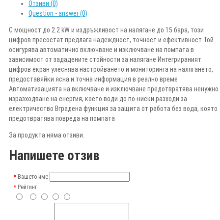
Отзиви (0)
Question - answer (0)
С мощност до 2.2 kW и издръжливост на налягане до 15 бара, този
цифров пресостат предлага надеждност, точност и ефективност Той
осигурява автоматично включване и изключване на помпата в
зависимост от зададените стойности за налягане Интегрираният
цифров екран улеснява настройването и мониторинга на налягането,
предоставяйки ясна и точна информация в реално време
Автоматизацията на включване и изключване предотвратява ненужно
изразходване на енергия, което води до по-ниски разходи за
електричество Вградена функция за защита от работа без вода, която
предотвратява повреда на помпата
За продукта няма отзиви.
Напишете отзив
Вашето име
Рейтинг