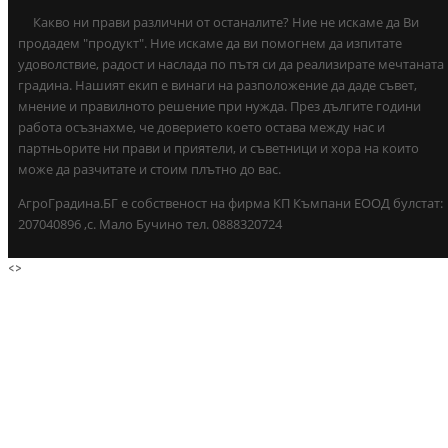
Какво ни прави различни от останалите? Ние не искаме да Ви
продадем "продукт". Ние искаме да ви помогнем да изпитате
удоволствие, радост и наслада по пътя си да реализирате мечтаната
градина. Нашият екип е винаги на разположение да даде съвет,
мнение и правилното решение при нужда. През дългите години
работа осъзнахме, че доверието което остава между нас и
партньорите ни прави и приятели, и съветници и хора на които
може да разчитате и стоим плътно до вас.
АгроГрадина.БГ е собственост на фирма КП Къмпани ЕООД булстат:
207040896 ,с. Мало Бучино тел. 0888320724
<
>