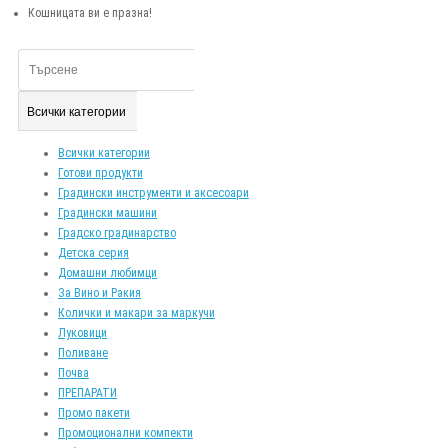
Кошницата ви е празна!
Всички категории
Всички категории
Готови продукти
Градински инструменти и аксесоари
Градински машини
Градско градинарство
Детска серия
Домашни любимци
За Вино и Ракия
Колички и макари за маркучи
Луковици
Поливане
Почва
ПРЕПАРАТИ
Промо пакети
Промоционални компекти