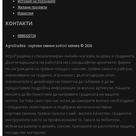
История на поръчките
Желани продукти
Известия
КОНТАКТИ
0888320724
AgroGradina - сортови семена sortovi semena © 2026
АгроГрадина е специализиран онлайн магазин за дома и градината.
Дългогодишната ни работата ни с ландшафтни архитекти, фирми
по изграждане на тревни площи с чимове, тревни смеси и райграс,
озеленяване на градини, агрономи с дългогодишен опит,
озеленители и дизайнери ни помогна да съберем и да ви
предоставим подробна информация за всички артикули. Нашата
мисия е да Ви помогнем да направите градината на вашите
мечти. За това само при нас може да намерите всичко необходимо
- специално селектирани и подбрани висококачествени
сортови семена, тревни смески с най - високо качество, градински
инструменти както за професионалисти, така и за любители,
всякакъв размер и дизайн, саксии, препарати за растителна защита,
посадъчен материал.