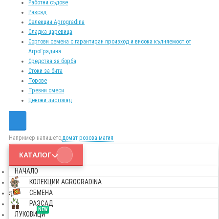
Работни съдове
Разсад
Селекции Agrogradina
Сладка царевица
Сортови семена с гарантиран произход и висока кълняемост от
АгроГрадина
Средства за борба
Стоки за бита
Торове
Тревни смеси
Ценови листопад
Например напишете,
домат розова магия
КАТАЛОГ
НАЧАЛО
КОЛЕКЦИИ AGROGRADINA
СЕМЕНА
РАЗСАД
NEW
ЛУКОВИЦИ