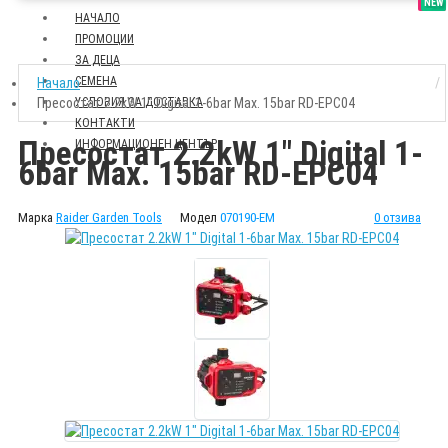
SALE
NEW
НАЧАЛО
ПРОМОЦИИ
ЗА ДЕЦА
СЕМЕНА
Начало
Пресостат 2.2kW 1" Digital 1-6bar Max. 15bar RD-EPC04
УСЛОВИЯ ЗА ДОСТАВКА
КОНТАКТИ
Пресостат 2.2kW 1" Digital 1-
ИНФОРМАЦИОНЕН ЦЕНТЪР
6bar Max. 15bar RD-EPC04
Марка
Raider Garden Tools
Модел
070190-EM
0 отзива