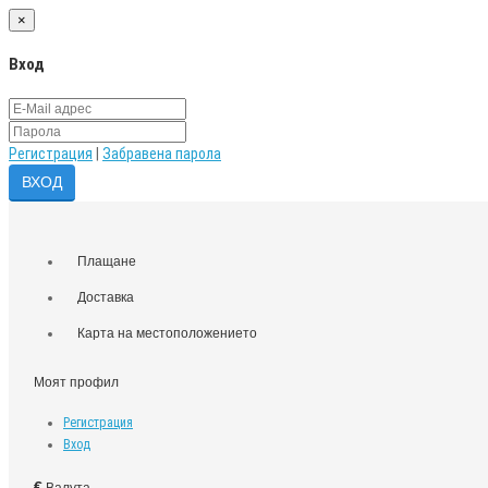
×
Вход
Регистрация
|
Забравена парола
Плащане
Доставка
Карта на местоположението
Моят профил
Регистрация
Вход
€
Валута