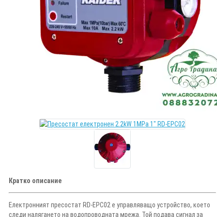
Кратко описание
Електронният пресостат RD-EPC02 е управляващо устройство, което
следи налягането на водопроводната мрежа. Той подава сигнал за