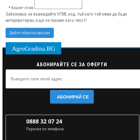
Вашият отзив
Забележка:
не въвеждайте HTML код, тъй като той няма да бъде
интерпретиран, а ще се покаже като текст!
Дайте обратна връзка
AgroGradina.BG
АБОНИРАЙТЕ СЕ ЗА ОФЕРТИ
АБОНИРАЙ СЕ
0888 32 07 24
Поръчка по телефона