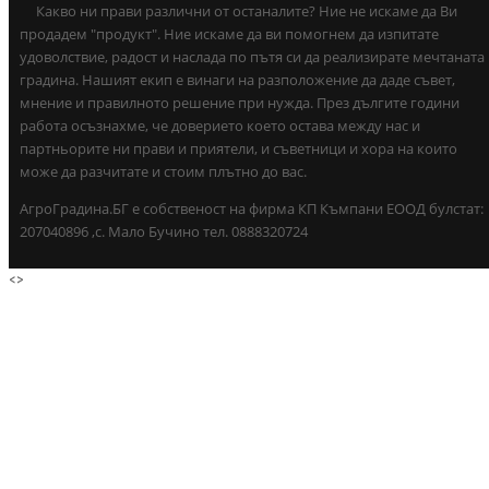
Какво ни прави различни от останалите? Ние не искаме да Ви
продадем "продукт". Ние искаме да ви помогнем да изпитате
удоволствие, радост и наслада по пътя си да реализирате мечтаната
градина. Нашият екип е винаги на разположение да даде съвет,
мнение и правилното решение при нужда. През дългите години
работа осъзнахме, че доверието което остава между нас и
партньорите ни прави и приятели, и съветници и хора на които
може да разчитате и стоим плътно до вас.
АгроГрадина.БГ е собственост на фирма КП Къмпани ЕООД булстат:
207040896 ,с. Мало Бучино тел. 0888320724
<
>