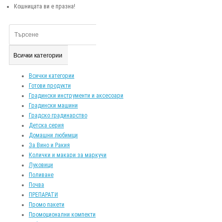
Кошницата ви е празна!
Всички категории
Всички категории
Готови продукти
Градински инструменти и аксесоари
Градински машини
Градско градинарство
Детска серия
Домашни любимци
За Вино и Ракия
Колички и макари за маркучи
Луковици
Поливане
Почва
ПРЕПАРАТИ
Промо пакети
Промоционални компекти