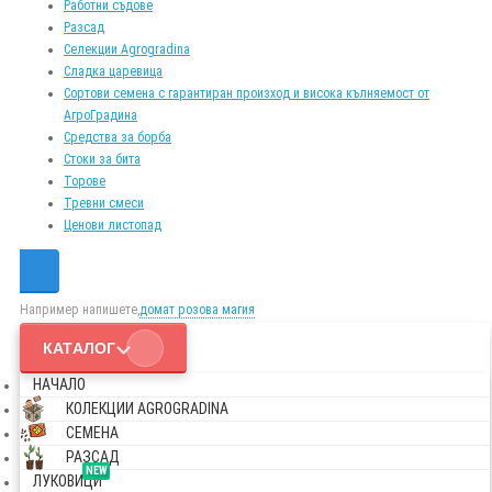
Работни съдове
Разсад
Селекции Agrogradina
Сладка царевица
Сортови семена с гарантиран произход и висока кълняемост от
АгроГрадина
Средства за борба
Стоки за бита
Торове
Тревни смеси
Ценови листопад
Например напишете,
домат розова магия
КАТАЛОГ
НАЧАЛО
КОЛЕКЦИИ AGROGRADINA
СЕМЕНА
РАЗСАД
NEW
ЛУКОВИЦИ