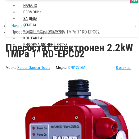
SALE
NEW
НАЧАЛО
ПРОМОЦИИ
ЗА ДЕЦА
СЕМЕНА
Начало
Пресостат електронен 2.2kW 1MPa 1" RD-EPC02
УСЛОВИЯ ЗА ДОСТАВКА
КОНТАКТИ
Пресостат електронен 2.2kW
ИНФОРМАЦИОНЕН ЦЕНТЪР
1MPa 1" RD-EPC02
Марка
Raider Garden Tools
Модел
070127-EM
0 отзива