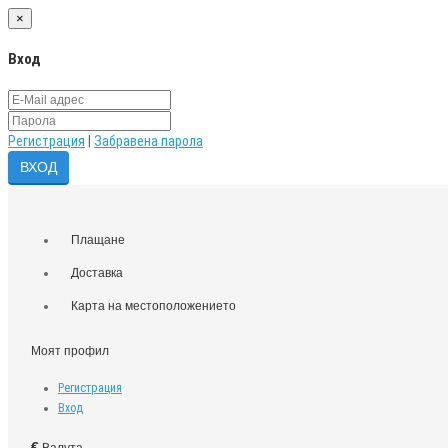
×
Вход
Регистрация
|
Забравена парола
Плащане
Доставка
Карта на местоположението
Моят профил
Регистрация
Вход
€
Валута