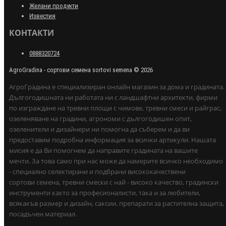
Желани продукти
Известия
КОНТАКТИ
0888320724
AgroGradina - сортови семена sortovi semena © 2026
АгроГрадина е специализиран онлайн магазин за дома и градината.
Дългогодишната ни работата ни с ландшафтни архитекти, фирми
по изграждане на тревни площи с чимове, тревни смеси и райграс,
озеленяване на градини, агрономи с дългогодишен опит,
озеленители и дизайнери ни помогна да съберем и да ви
предоставим подробна информация за всички артикули. Нашата
мисия е да Ви помогнем да направите градината на вашите
мечти. За това само при нас може да намерите всичко необходимо
- специално селектирани и подбрани висококачествени
сортови семена, тревни смески с най - високо качество, градински
инструменти както за професионалисти, така и за любители,
всякакъв размер и дизайн, саксии, препарати за растителна защита,
посадъчен материал.