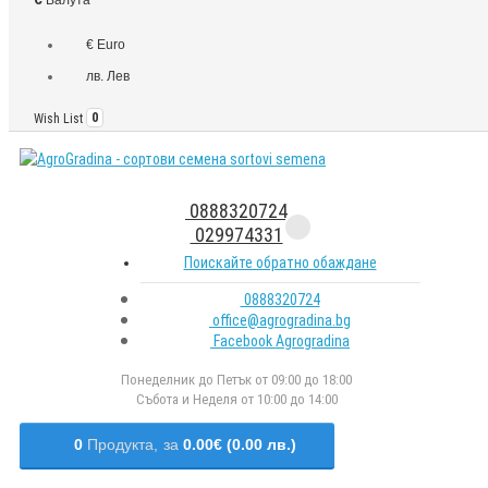
€ Euro
лв. Лев
Wish List
0
0888320724
029974331
Поискайте обратно обаждане
0888320724
office@agrogradina.bg
Facebook Agrogradina
Понеделник до Петък от 09:00 до 18:00
Събота и Неделя от 10:00 до 14:00
0
Продукта,
за
0.00€ (0.00 лв.)