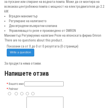
за пускане или спиране на водната помпа. Може да се монтира на
всякаква центробежна помпа с мощност на електродвигателя до 2.2
kW.
Вграден манометър
Регулиране на налягането
Два вградени възвратни клапана
Управляващото реле е произведено от OMRON
Манометър Регулируемо налягане Реле на японската фирма Omron
There are no questions about this product..
Показани са от 0 до 0 от 0 резултата (0 страници)
Write a question
За продукта няма отзиви.
Напишете отзив
Вашето име
Рейтинг