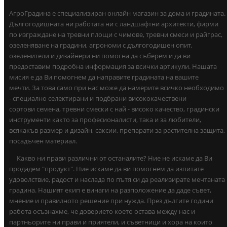
АгроГрадина е специализиран онлайн магазин за дома и градината.
Дългогодишната ни работата ни с ландшафтни архитекти, фирми
по изграждане на тревни площи с чимове, тревни смеси и райграс,
озеленяване на градини, агрономи с дългогодишен опит,
озеленители и дизайнери ни помогна да съберем и да ви
предоставим подробна информация за всички артикули. Нашата
мисия е да Ви помогнем да направите градината на вашите
мечти. За това само при нас може да намерите всичко необходимо
- специално селектирани и подбрани висококачествени
сортови семена, тревни смески с най - високо качество, градински
инструменти както за професионалисти, така и за любители,
всякакъв размер и дизайн, саксии, препарати за растителна защита,
посадъчен материал.
Какво ни прави различни от останалите? Ние не искаме да Ви
продадем "продукт". Ние искаме да ви помогнем да изпитате
удоволствие, радост и наслада по пътя си да реализирате мечтаната
градина. Нашият екип е винаги на разположение да даде съвет,
мнение и правилното решение при нужда. През дългите години
работа осъзнахме, че доверието което остава между нас и
партньорите ни прави и приятели, и съветници и хора на които