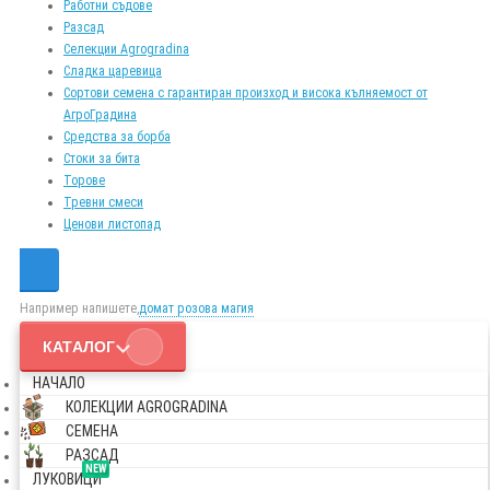
Работни съдове
Разсад
Селекции Agrogradina
Сладка царевица
Сортови семена с гарантиран произход и висока кълняемост от
АгроГрадина
Средства за борба
Стоки за бита
Торове
Тревни смеси
Ценови листопад
Например напишете,
домат розова магия
КАТАЛОГ
НАЧАЛО
КОЛЕКЦИИ AGROGRADINA
СЕМЕНА
РАЗСАД
NEW
ЛУКОВИЦИ