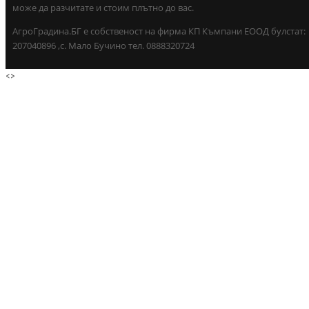
може да разчитате и стоим плътно до вас.
АгроГрадина.БГ е собственост на фирма КП Къмпани ЕООД булстат:
207040896 ,с. Мало Бучино тел. 0888320724
<
>