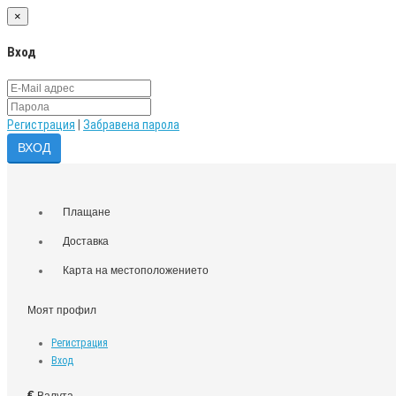
×
Вход
Регистрация
|
Забравена парола
Плащане
Доставка
Карта на местоположението
Моят профил
Регистрация
Вход
€
Валута