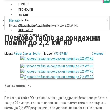
SALE
NEW
НАЧАЛО
ПРОМОЦИИ
ЗА ДЕЦА
СЕМЕНА
Начало
Пусково табло за сондажни помпи до 2,2 kW RD
УСЛОВИЯ ЗА ДОСТАВКА
КОНТАКТИ
Пусково табло за сондажни
ИНФОРМАЦИОНЕН ЦЕНТЪР
помпи до 2,2 kW RD
Марка
Raider Garden Tools
Модел
070197-EM
0 отзива
Кратко описание
Пусковото табло RD е конструирано да поддържа безопасно работа с
ток до 20 ампера, което го прави напълно съвместимо със сондажни
помпи до 2,2 kW Предназначено за управление на сондажни помпи,