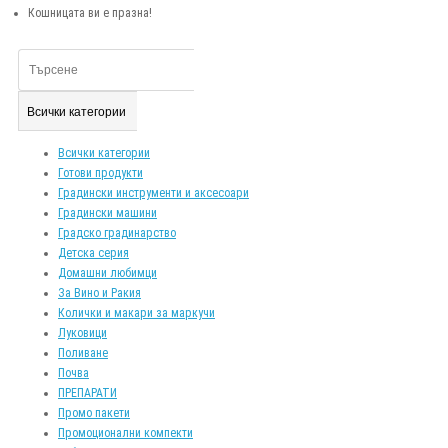
Кошницата ви е празна!
Всички категории
Всички категории
Готови продукти
Градински инструменти и аксесоари
Градински машини
Градско градинарство
Детска серия
Домашни любимци
За Вино и Ракия
Колички и макари за маркучи
Луковици
Поливане
Почва
ПРЕПАРАТИ
Промо пакети
Промоционални компекти