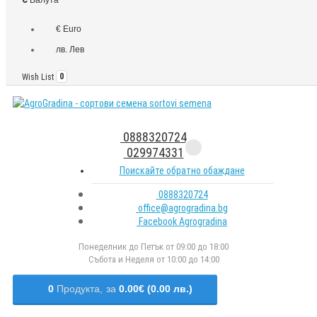
€ Euro
лв. Лев
Wish List
0
0888320724
029974331
Поискайте обратно обаждане
0888320724
office@agrogradina.bg
Facebook Agrogradina
Понеделник до Петък от 09:00 до 18:00
Събота и Неделя от 10:00 до 14:00
0
Продукта,
за
0.00€ (0.00 лв.)