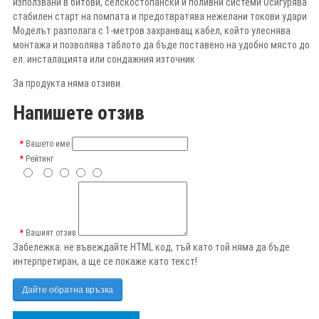
използвани в битови, селскостопански и поливни системи Осигурява
стабилен старт на помпата и предотвратява нежелани токови удари
Моделът разполага с 1-метров захранващ кабел, който улеснява
монтажа и позволява таблото да бъде поставено на удобно място до
ел. инсталацията или сондажния източник
За продукта няма отзиви.
Напишете отзив
Вашето име
Рейтинг
Вашият отзив
Забележка:
не въвеждайте HTML код, тъй като той няма да бъде
интерпретиран, а ще се покаже като текст!
Дайте обратна връзка