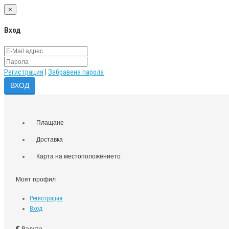
×
Вход
Регистрация
|
Забравена парола
Плащане
Доставка
Карта на местоположението
Моят профил
Регистрация
Вход
€
Валута