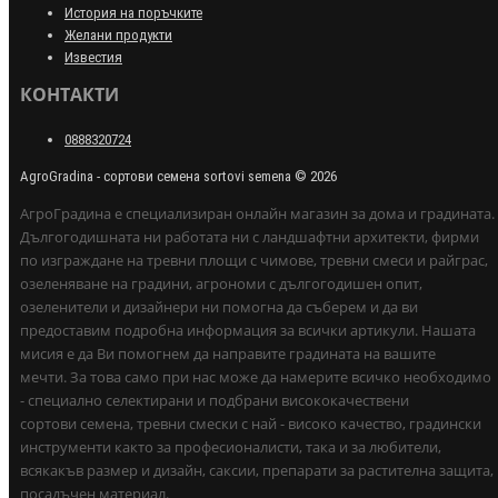
История на поръчките
Желани продукти
Известия
КОНТАКТИ
0888320724
AgroGradina - сортови семена sortovi semena © 2026
АгроГрадина е специализиран онлайн магазин за дома и градината.
Дългогодишната ни работата ни с ландшафтни архитекти, фирми
по изграждане на тревни площи с чимове, тревни смеси и райграс,
озеленяване на градини, агрономи с дългогодишен опит,
озеленители и дизайнери ни помогна да съберем и да ви
предоставим подробна информация за всички артикули. Нашата
мисия е да Ви помогнем да направите градината на вашите
мечти. За това само при нас може да намерите всичко необходимо
- специално селектирани и подбрани висококачествени
сортови семена, тревни смески с най - високо качество, градински
инструменти както за професионалисти, така и за любители,
всякакъв размер и дизайн, саксии, препарати за растителна защита,
посадъчен материал.