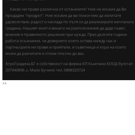
Какво ни прави различни от останалите? Ние не искаме да Ви
продадем "продукт". Ние искаме да ви помогнем да изпитате
удоволствие, радост и наслада по пътя си да реализирате мечтаната
градина. Нашият екип е винаги на разположение да даде съвет,
мнение и правилното решение при нужда. През дългите години
работа осъзнахме, че доверието което остава между нас и
партньорите ни прави и приятели, и съветници и хора на които
може да разчитате и стоим плътно до вас.
АгроГрадина.БГ е собственост на фирма КП Къмпани ЕООД булстат:
207040896 ,с. Мало Бучино тел. 0888320724
<
>