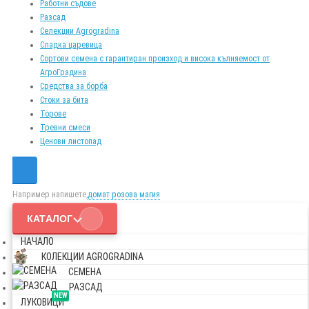
Работни съдове
Разсад
Селекции Agrogradina
Сладка царевица
Сортови семена с гарантиран произход и висока кълняемост от
АгроГрадина
Средства за борба
Стоки за бита
Торове
Тревни смеси
Ценови листопад
Например напишете,
домат розова магия
КАТАЛОГ
НАЧАЛО
КОЛЕКЦИИ AGROGRADINA
СЕМЕНА
РАЗСАД
NEW
ЛУКОВИЦИ