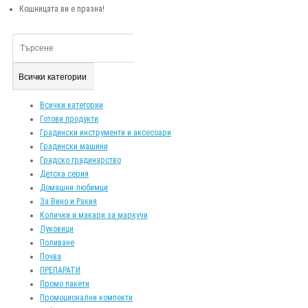
Кошницата ви е празна!
Всички категории
Всички категории
Готови продукти
Градински инструменти и аксесоари
Градински машини
Градско градинарство
Детска серия
Домашни любимци
За Вино и Ракия
Колички и макари за маркучи
Луковици
Поливане
Почва
ПРЕПАРАТИ
Промо пакети
Промоционални компекти