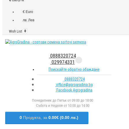
€ Euro
лв. Лев
Wish List
0
0888320724
029974331
Поискайте обратно обаждане
0888320724
office@agrogradina.bg
Facebook Agrogradina
Понеделник до Петък от 09:00 до 18:00
Събота и Неделя от 10:00 до 14:00
0
Продукта,
за
0.00€ (0.00 лв.)