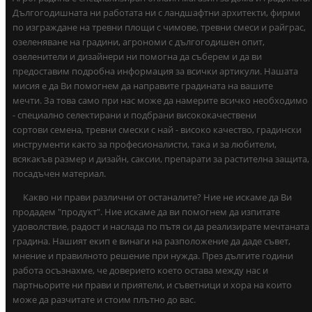
Дългогодишната ни работата ни с ландшафтни архитекти, фирми
по изграждане на тревни площи с чимове, тревни смеси и райграс,
озеленяване на градини, агрономи с дългогодишен опит,
озеленители и дизайнери ни помогна да съберем и да ви
предоставим подробна информация за всички артикули. Нашата
мисия е да Ви помогнем да направите градината на вашите
мечти. За това само при нас може да намерите всичко необходимо
- специално селектирани и подбрани висококачествени
сортови семена, тревни смески с най - високо качество, градински
инструменти както за професионалисти, така и за любители,
всякакъв размер и дизайн, саксии, препарати за растителна защита,
посадъчен материал.
Какво ни прави различни от останалите? Ние не искаме да Ви
продадем "продукт". Ние искаме да ви помогнем да изпитате
удоволствие, радост и наслада по пътя си да реализирате мечтаната
градина. Нашият екип е винаги на разположение да даде съвет,
мнение и правилното решение при нужда. През дългите години
работа осъзнахме, че доверието което остава между нас и
партньорите ни прави и приятели, и съветници и хора на които
може да разчитате и стоим плътно до вас.