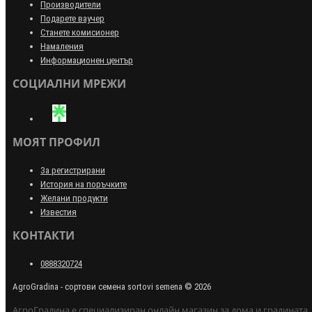
Производители
Подарете ваучер
Станете комисионер
Намаления
Информационен център
СОЦИАЛНИ МРЕЖИ
МОЯТ ПРОФИЛ
За регистрирани
История на поръчките
Желани продукти
Известия
КОНТАКТИ
0888320724
AgroGradina - сортови семена sortovi semena © 2026
АгроГрадина е специализиран онлайн магазин за дома и градината.