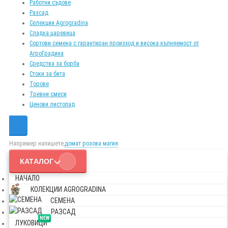
Работни съдове
Разсад
Селекции Agrogradina
Сладка царевица
Сортови семена с гарантиран произход и висока кълняемост от
АгроГрадина
Средства за борба
Стоки за бита
Торове
Тревни смеси
Ценови листопад
Например напишете,
домат розова магия
КАТАЛОГ
НАЧАЛО
КОЛЕКЦИИ AGROGRADINA
СЕМЕНА
РАЗСАД
NEW
ЛУКОВИЦИ