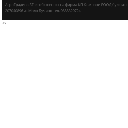
АгроГрадина.БГ е собственост на фирма КП Къмпани ЕООД булстат:
207040896 ,с. Мало Бучино тел. 0888320724
<
>