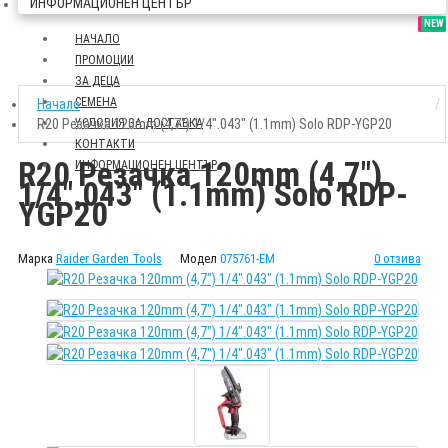
ИНФОРМАЦИОНЕН ЦЕНТЪР
SALE
NEW
НАЧАЛО
ПРОМОЦИИ
ЗА ДЕЦА
СЕМЕНА
Начало
R20 Резачка 120mm (4,7") 1/4".043" (1.1mm) Solo RDP-YGP20
УСЛОВИЯ ЗА ДОСТАВКА
КОНТАКТИ
R20 Резачка 120mm (4,7")
ИНФОРМАЦИОНЕН ЦЕНТЪР
1/4".043" (1.1mm) Solo RDP-
YGP20
Марка
Raider Garden Tools
Модел
075761-EM
0 отзива