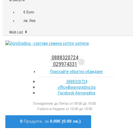
€ Euro
лв. Лев
Wish List
0
0888320724
029974331
Поискайте обратно обаждане
0888320724
office@agrogradina.bg
Facebook Agrogradina
Понеделник до Петък от 09:00 до 18:00
Събота и Неделя от 10:00 до 14:00
0
Продукта,
за
0.00€ (0.00 лв.)