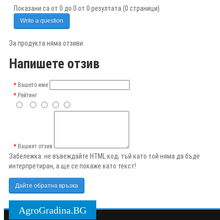
Показани са от 0 до 0 от 0 резултата (0 страници)
Write a question
За продукта няма отзиви.
Напишете отзив
Вашето име
Рейтинг
Вашият отзив
Забележка:
не въвеждайте HTML код, тъй като той няма да бъде
интерпретиран, а ще се покаже като текст!
Дайте обратна връзка
AgroGradina.BG