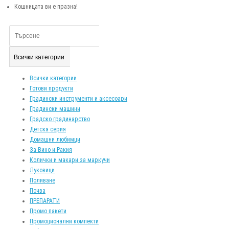
Кошницата ви е празна!
Всички категории
Всички категории
Готови продукти
Градински инструменти и аксесоари
Градински машини
Градско градинарство
Детска серия
Домашни любимци
За Вино и Ракия
Колички и макари за маркучи
Луковици
Поливане
Почва
ПРЕПАРАТИ
Промо пакети
Промоционални компекти