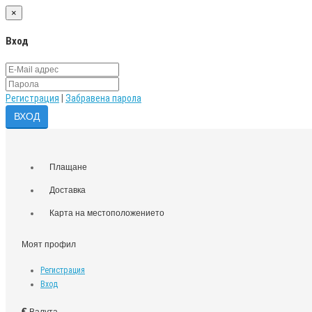
×
Вход
Регистрация
|
Забравена парола
Плащане
Доставка
Карта на местоположението
Моят профил
Регистрация
Вход
€
Валута