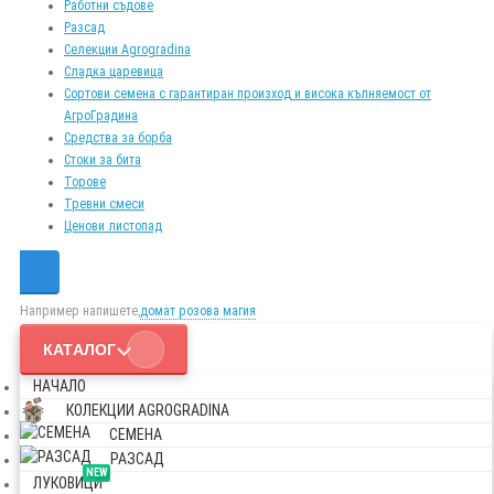
Работни съдове
Разсад
Селекции Agrogradina
Сладка царевица
Сортови семена с гарантиран произход и висока кълняемост от
АгроГрадина
Средства за борба
Стоки за бита
Торове
Тревни смеси
Ценови листопад
Например напишете,
домат розова магия
КАТАЛОГ
НАЧАЛО
КОЛЕКЦИИ AGROGRADINA
СЕМЕНА
РАЗСАД
NEW
ЛУКОВИЦИ