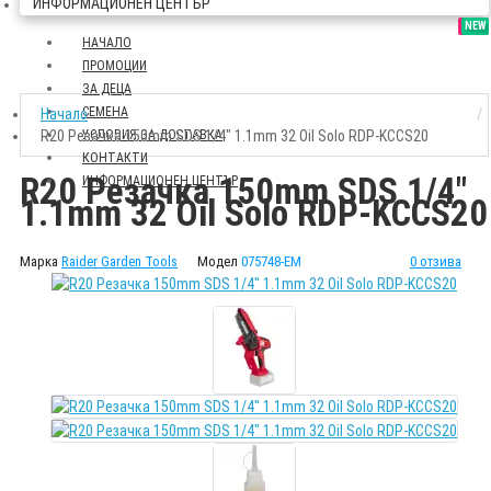
ИНФОРМАЦИОНЕН ЦЕНТЪР
SALE
NEW
НАЧАЛО
ПРОМОЦИИ
ЗА ДЕЦА
СЕМЕНА
Начало
R20 Резачка 150mm SDS 1/4" 1.1mm 32 Oil Solo RDP-KCCS20
УСЛОВИЯ ЗА ДОСТАВКА
КОНТАКТИ
R20 Резачка 150mm SDS 1/4"
ИНФОРМАЦИОНЕН ЦЕНТЪР
1.1mm 32 Oil Solo RDP-KCCS20
Марка
Raider Garden Tools
Модел
075748-EM
0 отзива