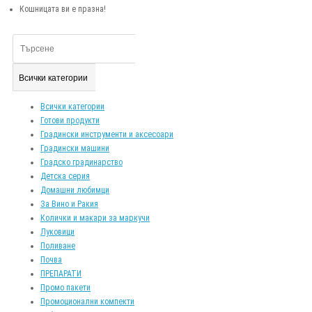
Кошницата ви е празна!
Всички категории
Всички категории
Готови продукти
Градински инструменти и аксесоари
Градински машини
Градско градинарство
Детска серия
Домашни любимци
За Вино и Ракия
Колички и макари за маркучи
Луковици
Поливане
Почва
ПРЕПАРАТИ
Промо пакети
Промоционални компекти