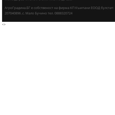
АгроГрадина.БГ е собственост на фирма КП Къмпани ЕООД булстат:
207040896 ,с. Мало Бучино тел. 0888320724
<
>