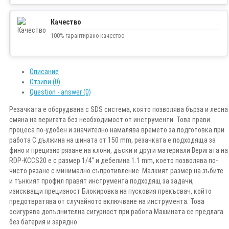
Качество
100% гарантирано качество
Описание
Отзиви (0)
Question - answer (0)
Резачката е оборудвана с SDS система, която позволява бърза и лесна
смяна на веригата без необходимост от инструменти. Това прави
процеса по-удобен и значително намалява времето за подготовка при
работа С дължина на шината от 150 mm, резачката е подходяща за
фино и прецизно рязане на клони, дъски и други материали Веригата на
RDP-KCCS20 е с размер 1/4" и дебелина 1.1 mm, което позволява по-
чисто рязане с минимално съпротивление. Малкият размер на зъбите
и тънкият профил правят инструмента подходящ за задачи,
изискващи прецизност Блокировка на пусковия прекъсвач, който
предотвратява от случайното включване на инструмента. Това
осигурява допълнителна сигурност при работа Машината се предлага
без батерия и зарядно