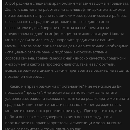
АгроГрадина е специализиран онлайн магазин за дома и градината.
Дългогодишната ни работата ни с ландшафтни архитекти, фирми
по изграждане на тревни площи с чимове, тревни смеси и райграс,
озеленяване на градини, агрономи с дългогодишен опит,
озеленители и дизайнери ни помогна да съберем и да ви
предоставим подробна информация за всички артикули. Нашата
мисия е да Ви помогнем да направите градината на вашите
мечти. За това само при нас може да намерите всичко необходимо
- специално селектирани и подбрани висококачествени
сортови семена, тревни смески с най - високо качество, градински
инструменти както за професионалисти, така и за любители,
всякакъв размер и дизайн, саксии, препарати за растителна защита,
посадъчен материал.
Какво ни прави различни от останалите? Ние не искаме да Ви
продадем "продукт". Ние искаме да ви помогнем да изпитате
удоволствие, радост и наслада по пътя си да реализирате мечтаната
градина. Нашият екип е винаги на разположение да даде съвет,
мнение и правилното решение при нужда. През дългите години
работа осъзнахме, че доверието което остава между нас и
партньорите ни прави и приятели, и съветници и хора на които
може да разчитате и стоим плътно до вас.