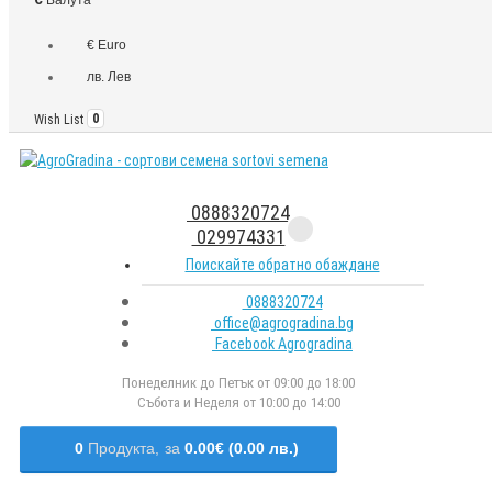
€ Euro
лв. Лев
Wish List
0
0888320724
029974331
Поискайте обратно обаждане
0888320724
office@agrogradina.bg
Facebook Agrogradina
Понеделник до Петък от 09:00 до 18:00
Събота и Неделя от 10:00 до 14:00
0
Продукта,
за
0.00€ (0.00 лв.)