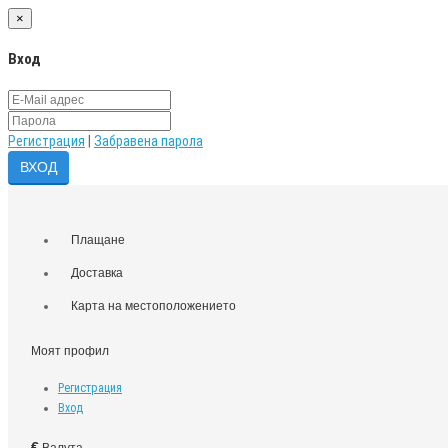
×
Вход
Регистрация
|
Забравена парола
Плащане
Доставка
Карта на местоположението
Моят профил
Регистрация
Вход
€
Валута