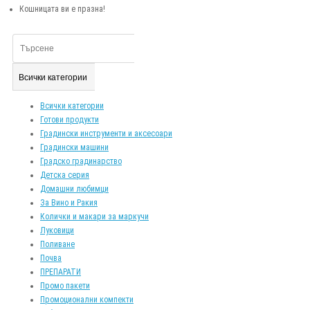
Кошницата ви е празна!
Всички категории
Всички категории
Готови продукти
Градински инструменти и аксесоари
Градински машини
Градско градинарство
Детска серия
Домашни любимци
За Вино и Ракия
Колички и макари за маркучи
Луковици
Поливане
Почва
ПРЕПАРАТИ
Промо пакети
Промоционални компекти