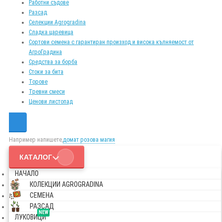
Работни съдове
Разсад
Селекции Agrogradina
Сладка царевица
Сортови семена с гарантиран произход и висока кълняемост от
АгроГрадина
Средства за борба
Стоки за бита
Торове
Тревни смеси
Ценови листопад
Например напишете,
домат розова магия
КАТАЛОГ
НАЧАЛО
КОЛЕКЦИИ AGROGRADINA
СЕМЕНА
РАЗСАД
NEW
ЛУКОВИЦИ