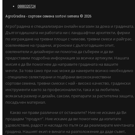
0888320724
AgroGradina - сортови семена sortovi semena © 2026
АгроГрадина е специализиран онлайн магазин за дома и градината.
Дългогодишната ни работата ни с ландшафтни архитекти, фирми
по изграждане на тревни площи с чимове, тревни смеси и райграс,
озеленяване на градини, агрономи с дългогодишен опит,
озеленители и дизайнери ни помогна да съберем и да ви
предоставим подробна информация за всички артикули. Нашата
мисия е да Ви помогнем да направите градината на вашите
мечти. За това само при нас може да намерите всичко необходимо
- специално селектирани и подбрани висококачествени
сортови семена, тревни смески с най - високо качество, градински
инструменти както за професионалисти, така и за любители,
всякакъв размер и дизайн, саксии, препарати за растителна защита,
посадъчен материал.
Какво ни прави различни от останалите? Ние не искаме да Ви
продадем "продукт". Ние искаме да ви помогнем да изпитате
удоволствие, радост и наслада по пътя си да реализирате мечтаната
градина. Нашият екип е винаги на разположение да даде съвет,