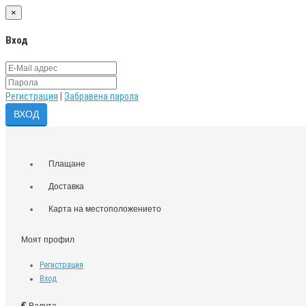
×
Вход
Регистрация
|
Забравена парола
Плащане
Доставка
Карта на местоположението
Моят профил
Регистрация
Вход
€
Валута