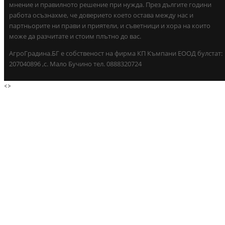
мнение и правилното решение при нужда. През дългите години
работа осъзнахме, че доверието което остава между нас и
партньорите ни прави и приятели, и съветници и хора на които
може да разчитате и стоим плътно до вас.
АгроГрадина.БГ е собственост на фирма КП Къмпани ЕООД булстат:
207040896 ,с. Мало Бучино тел. 0888320724
<
>