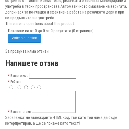
острието от 150mm и леко тегло, резачката е лесна за маневриране и
употреба в тесни пространства Автоматичното смазване на веригата,
допринася за по-гладка и ефективна работа на резачката дори и при
по-продължителна употреба
There are no questions about this product..
Показани са от 0 до 0 от 0 резултата (0 страници)
Write a question
За продукта няма отзиви.
Напишете отзив
Вашето име
Рейтинг
Вашият отзив
Забележка:
не въвеждайте HTML код, тъй като той няма да бъде
интерпретиран, а ще се покаже като текст!