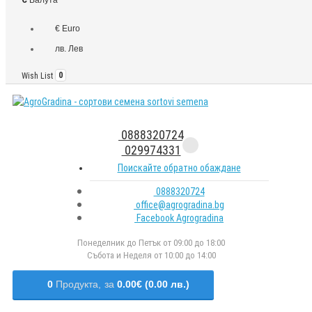
€ Euro
лв. Лев
Wish List
0
0888320724
029974331
Поискайте обратно обаждане
0888320724
office@agrogradina.bg
Facebook Agrogradina
Понеделник до Петък от 09:00 до 18:00
Събота и Неделя от 10:00 до 14:00
0
Продукта,
за
0.00€ (0.00 лв.)