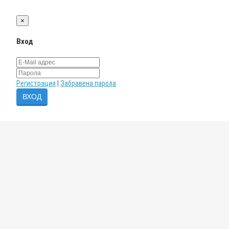
×
Вход
Регистрация
|
Забравена парола