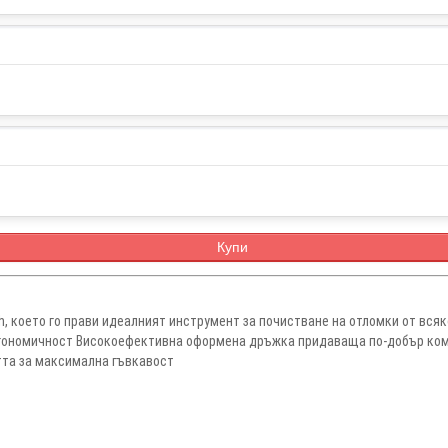
Купи
/h, което го прави идеалният инструмент за почистване на отломки от вся
ергономичност Високоефективна оформена дръжка придаваща по-добър ко
тта за максимална гъвкавост