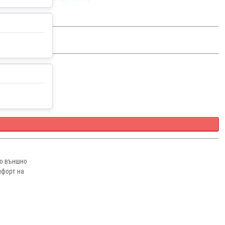
ко външно
мфорт на