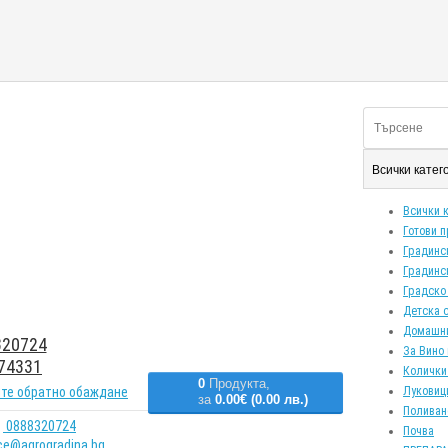
Всички кате
Всички 
Готови 
Градинс
Градинс
Градско
Детска 
Домашн
20724
За Вино 
74331
Колички
0
Продукта,
те обратно обаждане
Луковиц
за
0.00€ (0.00 лв.)
Поливан
0888320724
Почва
ice@agrogradina.bg