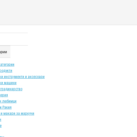
гории
категории
продукти
ки инструменти и аксесоари
ки машини
 градинарство
серия
и любимци
и Ракия
 и макари за маркучи
и
е