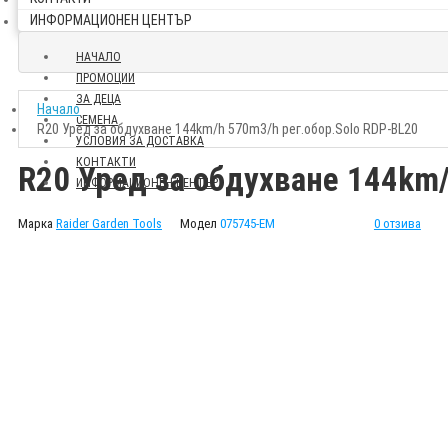
ИНФОРМАЦИОНЕН ЦЕНТЪР
НАЧАЛО
ПРОМОЦИИ
ЗА ДЕЦА
Начало
СЕМЕНА
R20 Уред за обдухване 144km/h 570m3/h рег.обор.Solo RDP-BL20
УСЛОВИЯ ЗА ДОСТАВКА
КОНТАКТИ
R20 Уред за обдухване 144km/
ИНФОРМАЦИОНЕН ЦЕНТЪР
Марка
Raider Garden Tools
Модел
075745-EM
0 отзива