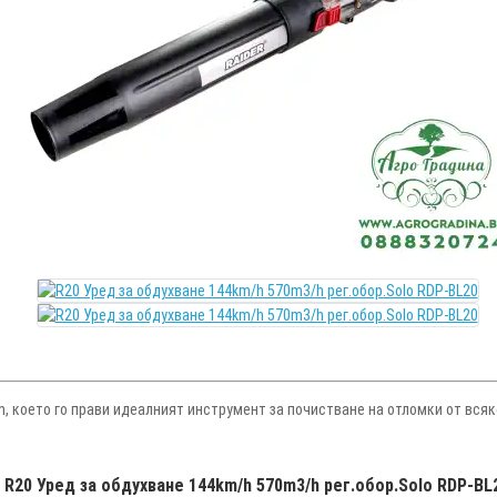
/h, което го прави идеалният инструмент за почистване на отломки от вся
R20 Уред за обдухване 144km/h 570m3/h рег.обор.Solo RDP-BL