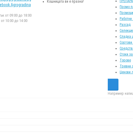
ПРЕПАР
Кошницата ви е празна!
ebook Agrogradina
Промо п
Промоци
к от 09:00 до 18:00
Работни
от 10:00 до 14:00
Разсад
Селекци
Сладка 
Сортови
Средств
Стоки за
Торове
Тревни 
Ценови 
Например напиш