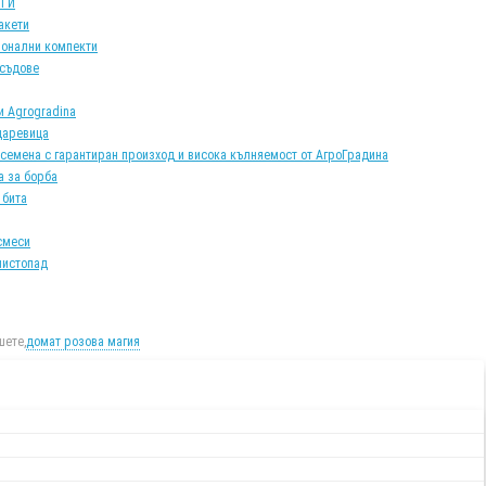
АТИ
акети
онални компекти
 съдове
и Agrogradina
царевица
 семена с гарантиран произход и висока кълняемост от АгроГрадина
а за борба
 бита
смеси
листопад
ете,
домат розова магия