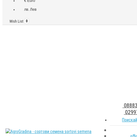
€ Euro
лв. Лев
Wish List
0
08883
0299
Поискай
off