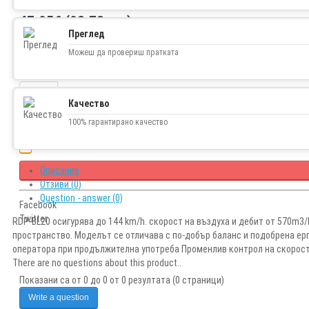
47.95€ (93.78 лв.)
Преглед
Можеш да провериш пратката
Наличност
В наличност
Качество
100% гарантирано качество
Описание
Отзиви (0)
Question - answer (0)
Facebook
Twitter
RDP-BL20 осигурява до 144 km/h. скорост на въздуха и дебит от 570m3
пространство. Моделът се отличава с по-добър баланс и подобрена 
оператора при продължителна употреба Променлив контрол на скорос
There are no questions about this product..
Показани са от 0 до 0 от 0 резултата (0 страници)
Write a question