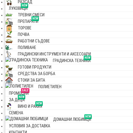
РАЗСАД
NEW
ЛУКОВИЦИ
ТРЕВНИ СМЕСИ
NEW
ПРЕПАРАТИ
ТОРОВЕ
ПОЧВА
РАБОТНИ СЪДОВЕ
ПОЛИВАНЕ
ГРАДИНСКИ ИНСТРУМЕНТИ И АКСЕСОАРИ
NEW
ГРАДИНСКА ТЕХНИКА
ГОТОВИ ПРОДУКТИ
СРЕДСТВА ЗА БОРБА
СТОКИ ЗА БИТА
ПОЛИЕТИЛЕН
SALE
ПРОМОЦИИ
NEW
ЗА ДЕЦА
NEW
ВИНО И РАКИЯ
СЕМЕНА
NEW
ДОМАШНИ ЛЮБИМЦИ
УСЛОВИЯ ЗА ДОСТАВКА
КОНТАКТИ