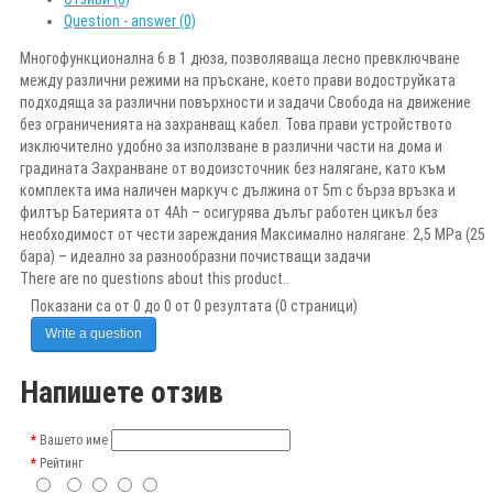
Question - answer (0)
Многофункционална 6 в 1 дюза, позволяваща лесно превключване
между различни режими на пръскане, което прави водоструйката
подходяща за различни повърхности и задачи Свобода на движение
без ограниченията на захранващ кабел. Това прави устройството
изключително удобно за използване в различни части на дома и
градината Захранване от водоизсточник без налягане, като към
комплекта има наличен маркуч с дължина от 5m с бърза връзка и
филтър Батерията от 4Ah – осигурява дълъг работен цикъл без
необходимост от чести зареждания Максимално налягане: 2,5 MPa (25
бара) – идеално за разнообразни почистващи задачи
There are no questions about this product..
Показани са от 0 до 0 от 0 резултата (0 страници)
Write a question
Напишете отзив
Вашето име
Рейтинг