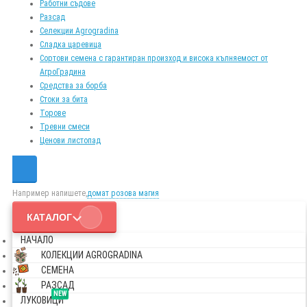
Работни съдове
Разсад
Селекции Agrogradina
Сладка царевица
Сортови семена с гарантиран произход и висока кълняемост от
АгроГрадина
Средства за борба
Стоки за бита
Торове
Тревни смеси
Ценови листопад
Например напишете,
домат розова магия
КАТАЛОГ
НАЧАЛО
КОЛЕКЦИИ AGROGRADINA
СЕМЕНА
РАЗСАД
NEW
ЛУКОВИЦИ