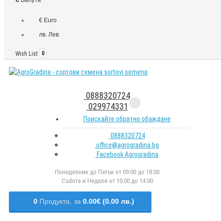
€ Euro
лв. Лев
Wish List
0
0888320724
029974331
Поискайте обратно обаждане
0888320724
office@agrogradina.bg
Facebook Agrogradina
Понеделник до Петък от 09:00 до 18:00
Събота и Неделя от 10:00 до 14:00
0
Продукта,
за
0.00€ (0.00 лв.)