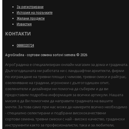
За регистрирани
История на поръчките
Желани продукти
Известия
КОНТАКТИ
0888320724
AgroGradina - сортови семена sortovi semena © 2026
АгроГрадина е специализиран онлайн магазин за дома и градината.
Дългогодишната ни работата ни с ландшафтни архитекти, фирми
по изграждане на тревни площи с чимове, тревни смеси и райграс,
озеленяване на градини, агрономи с дългогодишен опит,
озеленители и дизайнери ни помогна да съберем и да ви
предоставим подробна информация за всички артикули. Нашата
мисия е да Ви помогнем да направите градината на вашите
мечти. За това само при нас може да намерите всичко необходимо
- специално селектирани и подбрани висококачествени
сортови семена, тревни смески с най - високо качество, градински
инструменти както за професионалисти, така и за любители,