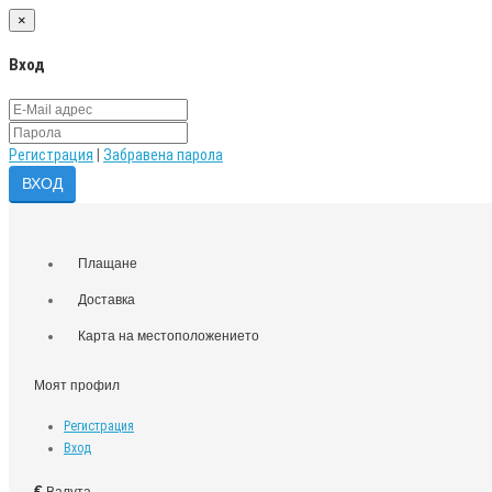
×
Вход
Регистрация
|
Забравена парола
Плащане
Доставка
Карта на местоположението
Моят профил
Регистрация
Вход
€
Валута