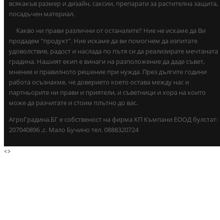
всякакъв размер и дизайн, саксии, препарати за растителна защита,
посадъчен материал.
Какво ни прави различни от останалите? Ние не искаме да Ви
продадем "продукт". Ние искаме да ви помогнем да изпитате
удоволствие, радост и наслада по пътя си да реализирате мечтаната
градина. Нашият екип е винаги на разположение да даде съвет,
мнение и правилното решение при нужда. През дългите години
работа осъзнахме, че доверието което остава между нас и
партньорите ни прави и приятели, и съветници и хора на които
може да разчитате и стоим плътно до вас.
АгроГрадина.БГ е собственост на фирма КП Къмпани ЕООД булстат:
207040896 ,с. Мало Бучино тел. 0888320724
<
>