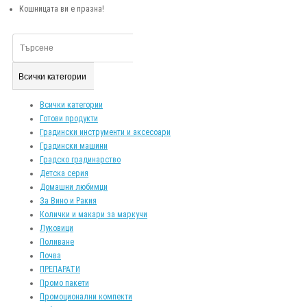
Кошницата ви е празна!
Всички категории
Всички категории
Готови продукти
Градински инструменти и аксесоари
Градински машини
Градско градинарство
Детска серия
Домашни любимци
За Вино и Ракия
Колички и макари за маркучи
Луковици
Поливане
Почва
ПРЕПАРАТИ
Промо пакети
Промоционални компекти