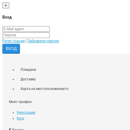
×
Вход
Регистрация
|
Забравена парола
Плащане
Доставка
Карта на местоположението
Моят профил
Регистрация
Вход
€
Валута