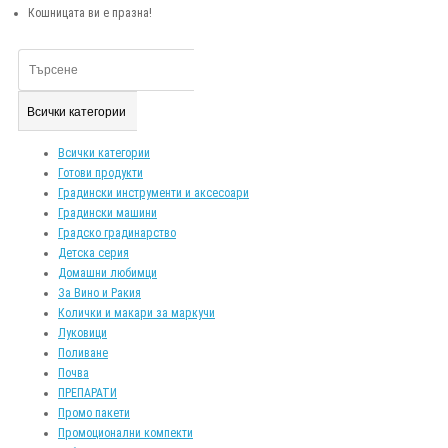
Кошницата ви е празна!
Всички категории
Всички категории
Готови продукти
Градински инструменти и аксесоари
Градински машини
Градско градинарство
Детска серия
Домашни любимци
За Вино и Ракия
Колички и макари за маркучи
Луковици
Поливане
Почва
ПРЕПАРАТИ
Промо пакети
Промоционални компекти