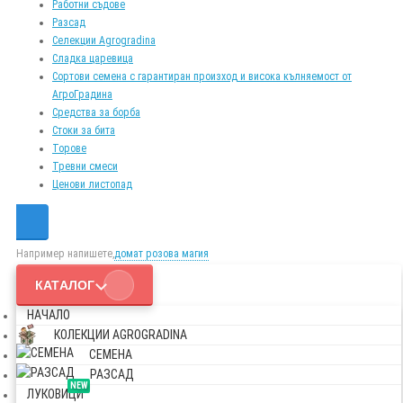
Работни съдове
Разсад
Селекции Agrogradina
Сладка царевица
Сортови семена с гарантиран произход и висока кълняемост от
АгроГрадина
Средства за борба
Стоки за бита
Торове
Тревни смеси
Ценови листопад
Например напишете,
домат розова магия
КАТАЛОГ
НАЧАЛО
КОЛЕКЦИИ AGROGRADINA
СЕМЕНА
РАЗСАД
NEW
ЛУКОВИЦИ