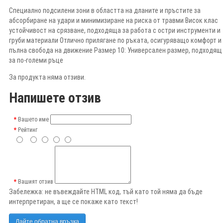
Специално подсилени зони в областта на дланите и пръстите за
абсорбиране на удари и минимизиране на риска от травми Висок клас
устойчивост на срязване, подходяща за работа с остри инструменти и
груби материали Отлично прилягане по ръката, осигуряващо комфорт и
пълна свобода на движение Размер 10: Универсален размер, подходящ
за по-големи ръце
За продукта няма отзиви.
Напишете отзив
Вашето име
Рейтинг
Вашият отзив
Забележка:
не въвеждайте HTML код, тъй като той няма да бъде
интерпретиран, а ще се покаже като текст!
Дайте обратна връзка