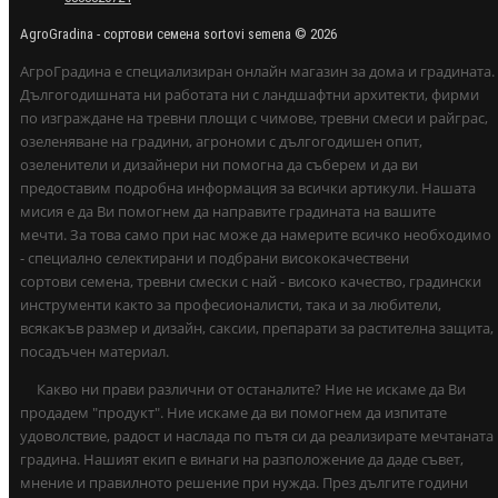
AgroGradina - сортови семена sortovi semena © 2026
АгроГрадина е специализиран онлайн магазин за дома и градината.
Дългогодишната ни работата ни с ландшафтни архитекти, фирми
по изграждане на тревни площи с чимове, тревни смеси и райграс,
озеленяване на градини, агрономи с дългогодишен опит,
озеленители и дизайнери ни помогна да съберем и да ви
предоставим подробна информация за всички артикули. Нашата
мисия е да Ви помогнем да направите градината на вашите
мечти. За това само при нас може да намерите всичко необходимо
- специално селектирани и подбрани висококачествени
сортови семена, тревни смески с най - високо качество, градински
инструменти както за професионалисти, така и за любители,
всякакъв размер и дизайн, саксии, препарати за растителна защита,
посадъчен материал.
Какво ни прави различни от останалите? Ние не искаме да Ви
продадем "продукт". Ние искаме да ви помогнем да изпитате
удоволствие, радост и наслада по пътя си да реализирате мечтаната
градина. Нашият екип е винаги на разположение да даде съвет,
мнение и правилното решение при нужда. През дългите години