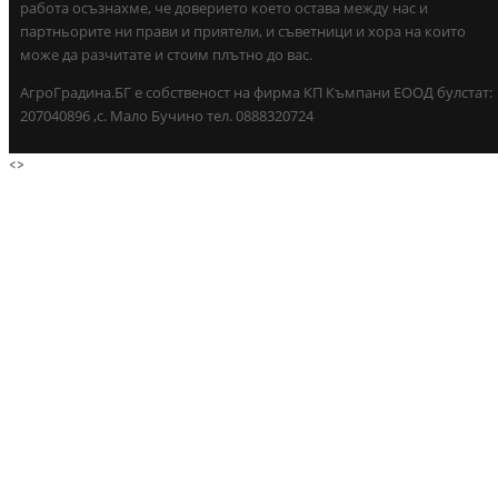
работа осъзнахме, че доверието което остава между нас и
партньорите ни прави и приятели, и съветници и хора на които
може да разчитате и стоим плътно до вас.
АгроГрадина.БГ е собственост на фирма КП Къмпани ЕООД булстат:
207040896 ,с. Мало Бучино тел. 0888320724
<
>