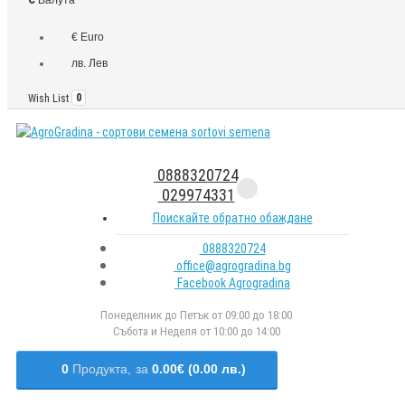
€ Euro
лв. Лев
Wish List
0
0888320724
029974331
Поискайте обратно обаждане
0888320724
office@agrogradina.bg
Facebook Agrogradina
Понеделник до Петък от 09:00 до 18:00
Събота и Неделя от 10:00 до 14:00
0
Продукта,
за
0.00€ (0.00 лв.)