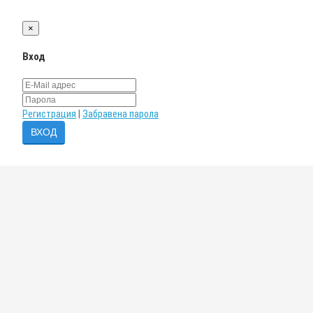
×
Вход
Регистрация
|
Забравена парола