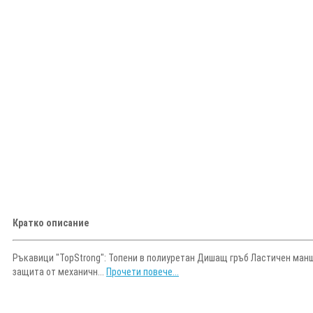
Кратко описание
Ръкавици "TopStrong": Топени в полиуретан Дишащ гръб Ластичен ман
защита от механичн...
Прочети повече...