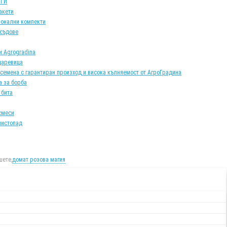
АТИ
акети
онални компекти
 съдове
и Agrogradina
царевица
 семена с гарантиран произход и висока кълняемост от АгроГрадина
а за борба
 бита
смеси
листопад
ете,
домат розова магия