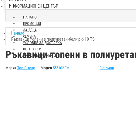
ИНФОРМАЦИОНЕН ЦЕНТЪР
НАЧАЛО
ПРОМОЦИИ
ЗА ДЕЦА
Начало
СЕМЕНА
Ръкавици топени в полиуретан-бели р-р 10 TS
УСЛОВИЯ ЗА ДОСТАВКА
КОНТАКТИ
Ръкавици топени в полиуретан
ИНФОРМАЦИОНЕН ЦЕНТЪР
Марка
Top Strong
Модел
555102-EM
0 отзива