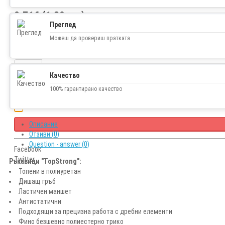
0.71€ (1.39 лв.)
Преглед
Можеш да провериш пратката
Наличност
В наличност
Качество
100% гарантирано качество
Описание
Отзиви (0)
Question - answer (0)
Facebook
Twitter
Ръкавици "TopStrong":
Топени в полиуретан
Дишащ гръб
Ластичен маншет
Антистатични
Подходящи за прецизна работа с дребни елементи
Фино безшевно полиестерно трико