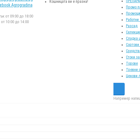
ПРЕПАР
Кошницата ви е празна!
ebook Agrogradina
Промо п
Промоци
к от 09:00 до 18:00
Работни
от 10:00 до 14:00
Разсад
Селекци
Сладка 
Сортови
Средств
Стоки за
Торове
Тревни 
Ценови 
Например напиш