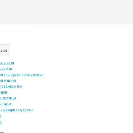
гории
категории
продукти
ки инструменти и аксесоари
ки машини
 градинарство
серия
и любимци
и Ракия
 и макари за маркучи
и
е