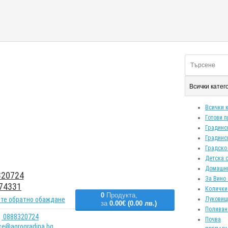
Всички кате
Всички 
Готови 
Градинс
Градинс
Градско
Детска 
Домашн
20724
За Вино 
74331
Колички
0
Продукта,
те обратно обаждане
Луковиц
за
0.00€ (0.00 лв.)
Поливан
0888320724
Почва
ice@agrogradina.bg