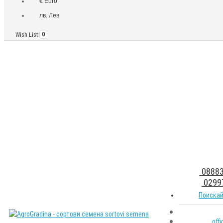
€ Euro
лв. Лев
Wish List
0
08883
0299
Поискай
off