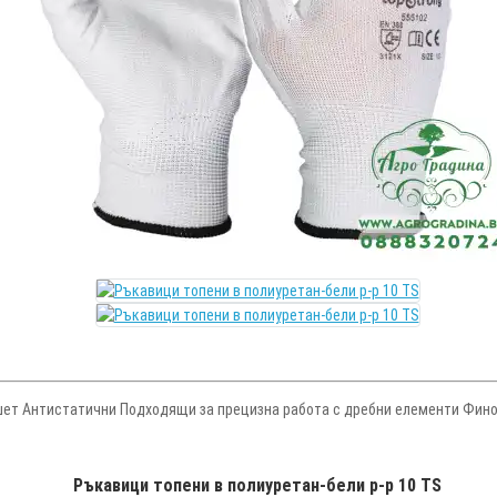
шет Антистатични Подходящи за прецизна работа с дребни елементи Фино
Ръкавици топени в полиуретан-бели р-р 10 TS