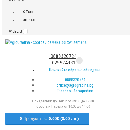
€ Euro
лв. Лев
Wish List
0
0888320724
029974331
Поискайте обратно обаждане
0888320724
office@agrogradina.bg
Facebook Agrogradina
Понеделник до Петък от 09:00 до 18:00
Събота и Неделя от 10:00 до 14:00
0
Продукта,
за
0.00€ (0.00 лв.)