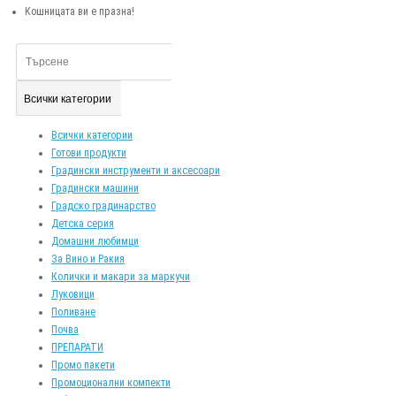
Кошницата ви е празна!
Всички категории
Всички категории
Готови продукти
Градински инструменти и аксесоари
Градински машини
Градско градинарство
Детска серия
Домашни любимци
За Вино и Ракия
Колички и макари за маркучи
Луковици
Поливане
Почва
ПРЕПАРАТИ
Промо пакети
Промоционални компекти