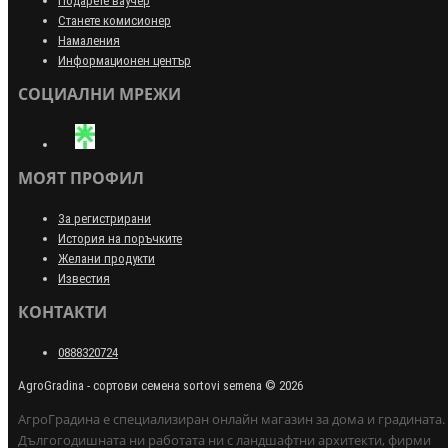
Подарете ваучер
Станете комисионер
Намаления
Информационен център
СОЦИАЛНИ МРЕЖИ
МОЯТ ПРОФИЛ
За регистрирани
История на поръчките
Желани продукти
Известия
КОНТАКТИ
0888320724
AgroGradina - сортови семена sortovi semena © 2026
АгроГрадина е специализиран онлайн магазин за дома и градината.
Дългогодишната ни работата ни с ландшафтни архитекти, фирми