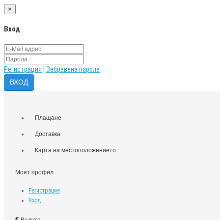
×
Вход
Регистрация
|
Забравена парола
Плащане
Доставка
Карта на местоположението
Моят профил
Регистрация
Вход
€
Валута