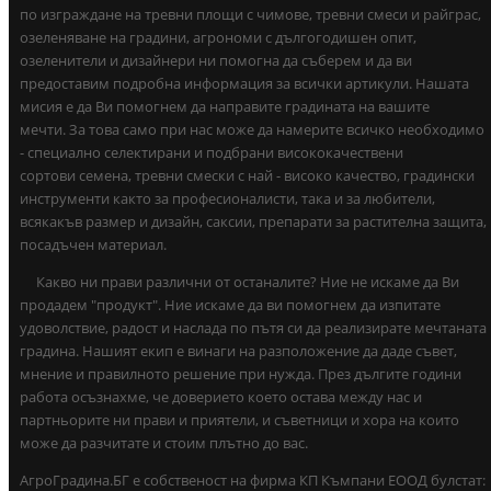
по изграждане на тревни площи с чимове, тревни смеси и райграс,
озеленяване на градини, агрономи с дългогодишен опит,
озеленители и дизайнери ни помогна да съберем и да ви
предоставим подробна информация за всички артикули. Нашата
мисия е да Ви помогнем да направите градината на вашите
мечти. За това само при нас може да намерите всичко необходимо
- специално селектирани и подбрани висококачествени
сортови семена, тревни смески с най - високо качество, градински
инструменти както за професионалисти, така и за любители,
всякакъв размер и дизайн, саксии, препарати за растителна защита,
посадъчен материал.
Какво ни прави различни от останалите? Ние не искаме да Ви
продадем "продукт". Ние искаме да ви помогнем да изпитате
удоволствие, радост и наслада по пътя си да реализирате мечтаната
градина. Нашият екип е винаги на разположение да даде съвет,
мнение и правилното решение при нужда. През дългите години
работа осъзнахме, че доверието което остава между нас и
партньорите ни прави и приятели, и съветници и хора на които
може да разчитате и стоим плътно до вас.
АгроГрадина.БГ е собственост на фирма КП Къмпани ЕООД булстат: