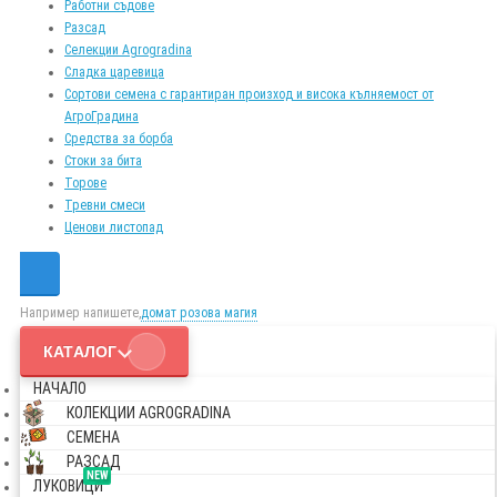
Работни съдове
Разсад
Селекции Agrogradina
Сладка царевица
Сортови семена с гарантиран произход и висока кълняемост от
АгроГрадина
Средства за борба
Стоки за бита
Торове
Тревни смеси
Ценови листопад
Например напишете,
домат розова магия
КАТАЛОГ
НАЧАЛО
КОЛЕКЦИИ AGROGRADINA
СЕМЕНА
РАЗСАД
NEW
ЛУКОВИЦИ