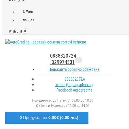
€ Euro
лв. Лев
Wish List
0
0888320724
029974331
Поискайте обратно обаждане
0888320724
office@agrogradina.bg
Facebook Agrogradina
Понеделник до Петък от 09:00 до 18:00
Събота и Неделя от 10:00 до 14:00
0
Продукта,
за
0.00€ (0.00 лв.)