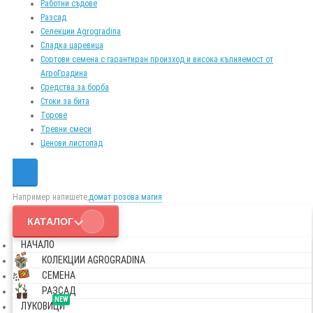
Работни съдове
Разсад
Селекции Agrogradina
Сладка царевица
Сортови семена с гарантиран произход и висока кълняемост от
АгроГрадина
Средства за борба
Стоки за бита
Торове
Тревни смеси
Ценови листопад
Например напишете,
домат розова магия
КАТАЛОГ
НАЧАЛО
КОЛЕКЦИИ AGROGRADINA
СЕМЕНА
РАЗСАД
NEW
ЛУКОВИЦИ