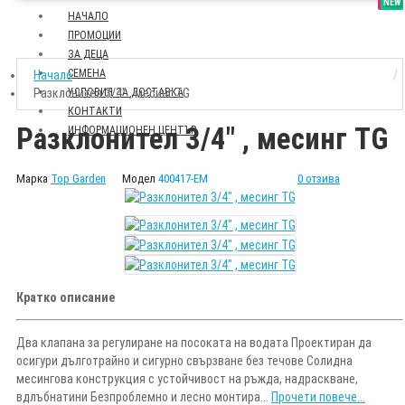
SALE
NEW
НАЧАЛО
ПРОМОЦИИ
ЗА ДЕЦА
СЕМЕНА
Начало
Разклонител 3/4" , месинг TG
УСЛОВИЯ ЗА ДОСТАВКА
КОНТАКТИ
Разклонител 3/4" , месинг TG
ИНФОРМАЦИОНЕН ЦЕНТЪР
Марка
Top Garden
Модел
400417-EM
0 отзива
Кратко описание
Два клапана за регулиране на посоката на водата Проектиран да
осигури дълготрайно и сигурно свързване без течове Солидна
месингова конструкция с устойчивост на ръжда, надраскване,
вдлъбнатини Безпроблемно и лесно монтира...
Прочети повече...