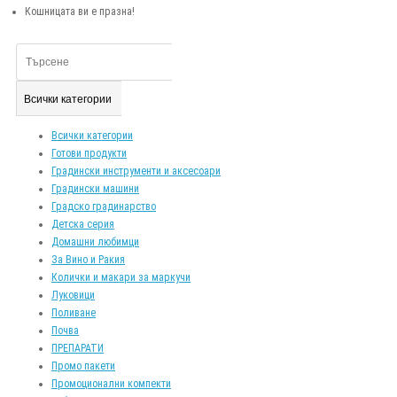
Кошницата ви е празна!
Всички категории
Всички категории
Готови продукти
Градински инструменти и аксесоари
Градински машини
Градско градинарство
Детска серия
Домашни любимци
За Вино и Ракия
Колички и макари за маркучи
Луковици
Поливане
Почва
ПРЕПАРАТИ
Промо пакети
Промоционални компекти