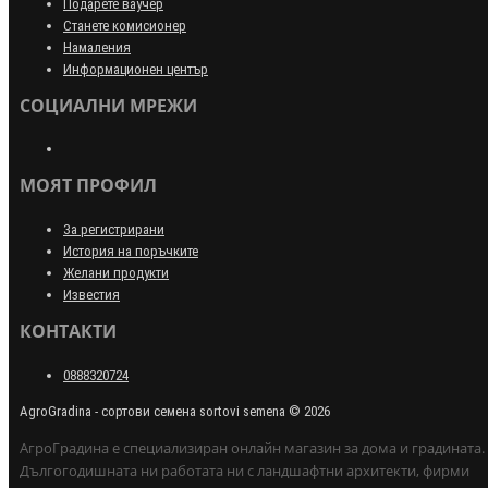
Подарете ваучер
Станете комисионер
Намаления
Информационен център
СОЦИАЛНИ МРЕЖИ
МОЯТ ПРОФИЛ
За регистрирани
История на поръчките
Желани продукти
Известия
КОНТАКТИ
0888320724
AgroGradina - сортови семена sortovi semena © 2026
АгроГрадина е специализиран онлайн магазин за дома и градината.
Дългогодишната ни работата ни с ландшафтни архитекти, фирми