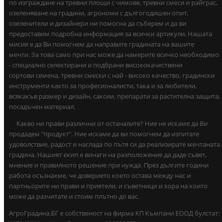
по изграждане на тревни площи с чимове, тревни смеси и райграс,
озеленяване на градини, агрономи с дългогодишен опит,
озеленители и дизайнери ни помогна да съберем и да ви
предоставим подробна информация за всички артикули. Нашата
мисия е да Ви помогнем да направите градината на вашите
мечти. За това само при нас може да намерите всичко необходимо
- специално селектирани и подбрани висококачествени
сортови семена, тревни смески с най - високо качество, градински
инструменти както за професионалисти, така и за любители,
всякакъв размер и дизайн, саксии, препарати за растителна защита,
посадъчен материал.
Какво ни прави различни от останалите? Ние не искаме да Ви
продадем "продукт". Ние искаме да ви помогнем да изпитате
удоволствие, радост и наслада по пътя си да реализирате мечтаната
градина. Нашият екип е винаги на разположение да даде съвет,
мнение и правилното решение при нужда. През дългите години
работа осъзнахме, че доверието което остава между нас и
партньорите ни прави и приятели, и съветници и хора на които
може да разчитате и стоим плътно до вас.
АгроГрадина.БГ е собственост на фирма КП Къмпани ЕООД булстат: