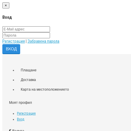
×
Вход
Регистрация
|
Забравена парола
Плащане
Доставка
Карта на местоположението
Моят профил
Регистрация
Вход
€
Валута