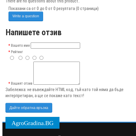
There are no questions about this product..
Показани са от 0 до 0 от 0 резултата (0 страници)
Write a question
Напишете отзив
Вашето име
Рейтинг
Вашият отзив
Забележка:
не въвеждайте HTML код, тъй като той няма да бъде
интерпретиран, а ще се покаже като текст!
Дайте обратна връзка
AgroGradina.BG