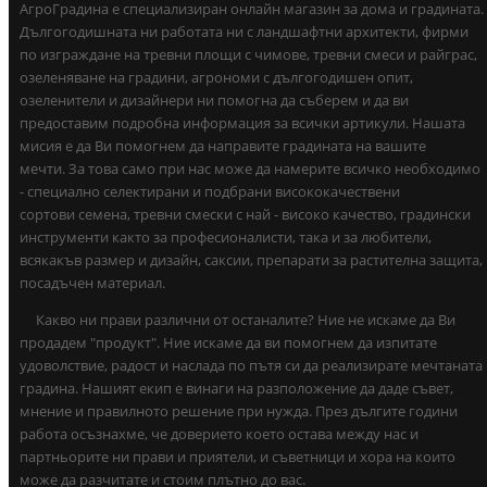
АгроГрадина е специализиран онлайн магазин за дома и градината.
Дългогодишната ни работата ни с ландшафтни архитекти, фирми
по изграждане на тревни площи с чимове, тревни смеси и райграс,
озеленяване на градини, агрономи с дългогодишен опит,
озеленители и дизайнери ни помогна да съберем и да ви
предоставим подробна информация за всички артикули. Нашата
мисия е да Ви помогнем да направите градината на вашите
мечти. За това само при нас може да намерите всичко необходимо
- специално селектирани и подбрани висококачествени
сортови семена, тревни смески с най - високо качество, градински
инструменти както за професионалисти, така и за любители,
всякакъв размер и дизайн, саксии, препарати за растителна защита,
посадъчен материал.
Какво ни прави различни от останалите? Ние не искаме да Ви
продадем "продукт". Ние искаме да ви помогнем да изпитате
удоволствие, радост и наслада по пътя си да реализирате мечтаната
градина. Нашият екип е винаги на разположение да даде съвет,
мнение и правилното решение при нужда. През дългите години
работа осъзнахме, че доверието което остава между нас и
партньорите ни прави и приятели, и съветници и хора на които
може да разчитате и стоим плътно до вас.