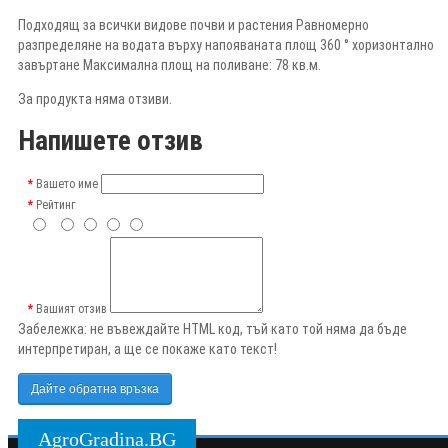
Подходящ за всички видове почви и растения Равномерно
разпределяне на водата върху напояваната площ 360 ° хоризонтално
завъртане Максимална площ на поливане: 78 кв.м.
За продукта няма отзиви.
Напишете отзив
Вашето име
Рейтинг
Вашият отзив
Забележка:
не въвеждайте HTML код, тъй като той няма да бъде
интерпретиран, а ще се покаже като текст!
Дайте обратна връзка
AgroGradina.BG