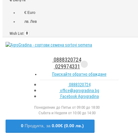
€ Euro
лв. Лев
Wish List
0
0888320724
029974331
Поискайте обратно обаждане
0888320724
office@agrogradina.bg
Facebook Agrogradina
Понеделник до Петък от 09:00 до 18:00
Събота и Неделя от 10:00 до 14:00
0
Продукта,
за
0.00€ (0.00 лв.)