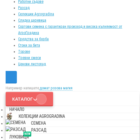
Работни съдове
Разсад
Селекции Agrogradina
Сладка царевица
Сортови семена с гарантиран произход и висока кълняемост от
АгроГрадина
Средства за борба
Стоки за бита
Торове
Тревни смеси
Ценови листопад
Например напишете,
домат розова магия
КАТАЛОГ
НАЧАЛО
КОЛЕКЦИИ AGROGRADINA
СЕМЕНА
РАЗСАД
NEW
ЛУКОВИЦИ