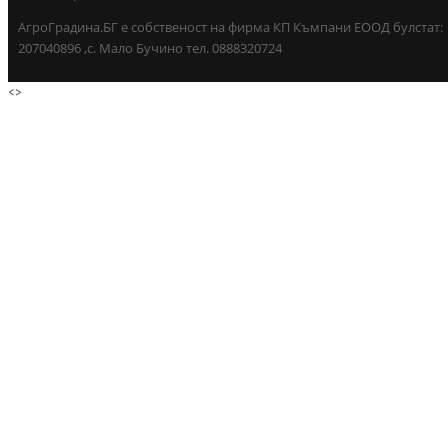
АгроГрадина.БГ е собственост на фирма КП Къмпани ЕООД булстат:
207040896 ,с. Мало Бучино тел. 0888320724
<
>