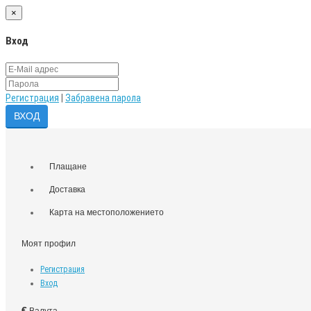
×
Вход
Регистрация
|
Забравена парола
Плащане
Доставка
Карта на местоположението
Моят профил
Регистрация
Вход
€
Валута