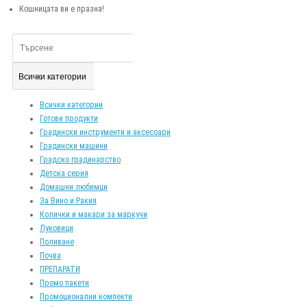
Кошницата ви е празна!
Всички категории
Всички категории
Готови продукти
Градински инструменти и аксесоари
Градински машини
Градско градинарство
Детска серия
Домашни любимци
За Вино и Ракия
Колички и макари за маркучи
Луковици
Поливане
Почва
ПРЕПАРАТИ
Промо пакети
Промоционални компекти