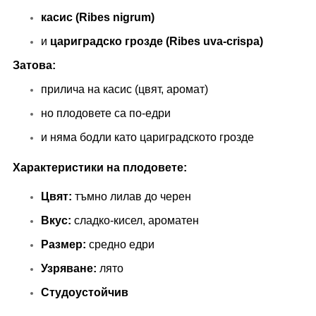
касис (Ribes nigrum)
и
цариградско грозде (Ribes uva-crispa)
Затова:
прилича на касис (цвят, аромат)
но плодовете са по-едри
и няма бодли като цариградското грозде
Характеристики на плодовете:
Цвят:
тъмно лилав до черен
Вкус:
сладко-кисел, ароматен
Размер:
средно едри
Узряване:
лято
Студоустойчив