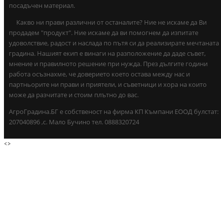
посадъчен материал.
Какво ни прави различни от останалите? Ние не искаме да Ви
продадем "продукт". Ние искаме да ви помогнем да изпитате
удоволствие, радост и наслада по пътя си да реализирате мечтаната
градина. Нашият екип е винаги на разположение да даде съвет,
мнение и правилното решение при нужда. През дългите години
работа осъзнахме, че доверието което остава между нас и
партньорите ни прави и приятели, и съветници и хора на които
може да разчитате и стоим плътно до вас.
АгроГрадина.БГ е собственост на фирма КП Къмпани ЕООД булстат:
207040896 ,с. Мало Бучино тел. 0888320724
<
>