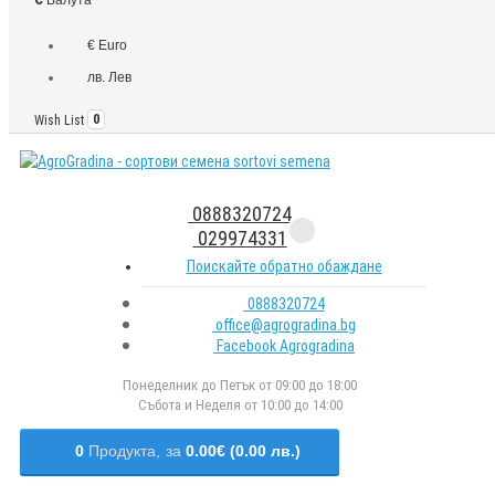
€ Euro
лв. Лев
Wish List
0
0888320724
029974331
Поискайте обратно обаждане
0888320724
office@agrogradina.bg
Facebook Agrogradina
Понеделник до Петък от 09:00 до 18:00
Събота и Неделя от 10:00 до 14:00
0
Продукта,
за
0.00€ (0.00 лв.)