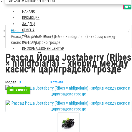
ИНФОРМАЦИОНЕН ЦЕНТЪР
SALE
NEW
НАЧАЛО
ПРОМОЦИИ
ЗА ДЕЦА
СЕМЕНА
Начало
Разсад Йоща Jostaberry (Ribes × nidigrolaria) - хибрид между
УСЛОВИЯ ЗА ДОСТАВКА
касис и цариградско грозде
КОНТАКТИ
ИНФОРМАЦИОНЕН ЦЕНТЪР
Разсад Йоща Jostaberry (Ribes
× nidigrolaria) - хибрид между
касис и цариградско грозде
Модел
13
0 отзива
ПОПУЛЯРЕН