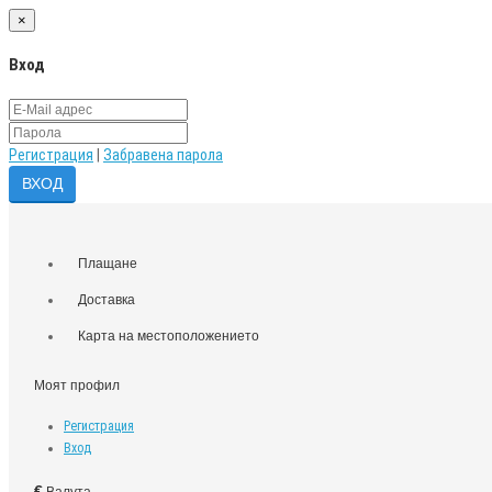
×
Вход
Регистрация
|
Забравена парола
Плащане
Доставка
Карта на местоположението
Моят профил
Регистрация
Вход
€
Валута