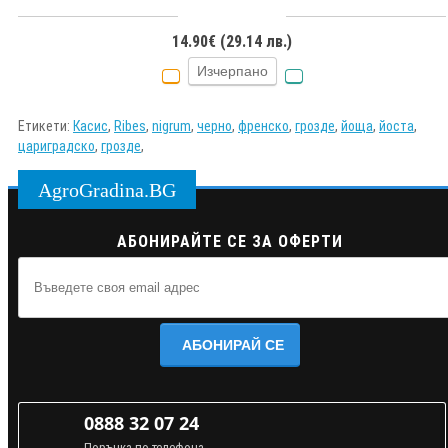
14.90€ (29.14 лв.)
Изчерпано
Етикети:
Касис
,
Ribes
,
nigrum
,
черно
,
френско
,
грозде
,
йоща
,
йоста
,
цариградско
,
грозде
,
AgroGradina.BG
АБОНИРАЙТЕ СЕ ЗА ОФЕРТИ
АБОНИРАЙ СЕ
0888 32 07 24
Поръчка по телефона