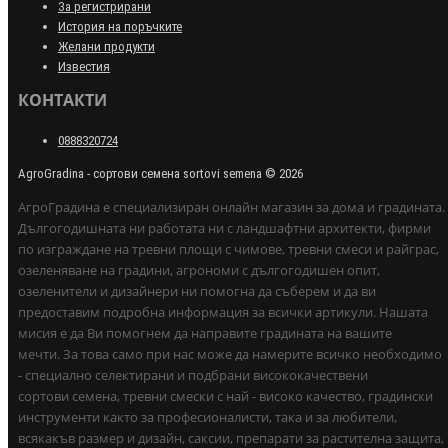
За регистрирани
История на поръчките
Желани продукти
Известия
КОНТАКТИ
0888320724
AgroGradina - сортови семена sortovi semena © 2026
АгроГрадина е специализиран онлайн магазин за дома и градината.
Дългогодишната ни работата ни с ландшафтни архитекти, фирми
по изграждане на тревни площи с чимове, тревни смеси и райграс,
озеленяване на градини, агрономи с дългогодишен опит,
озеленители и дизайнери ни помогна да съберем и да ви
предоставим подробна информация за всички артикули. Нашата
мисия е да Ви помогнем да направите градината на вашите
мечти. За това само при нас може да намерите всичко необходимо
- специално селектирани и подбрани висококачествени
сортови семена, тревни смески с най - високо качество, градински
инструменти както за професионалисти, така и за любители,
всякакъв размер и дизайн, саксии, препарати за растителна защита,