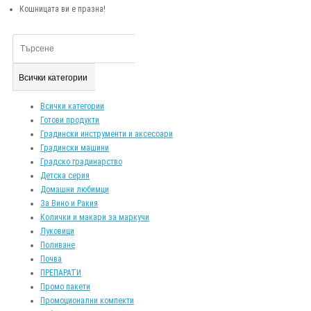
Кошницата ви е празна!
Всички категории
Всички категории
Готови продукти
Градински инструменти и аксесоари
Градински машини
Градско градинарство
Детска серия
Домашни любимци
За Вино и Ракия
Колички и макари за маркучи
Луковици
Поливане
Почва
ПРЕПАРАТИ
Промо пакети
Промоционални компекти