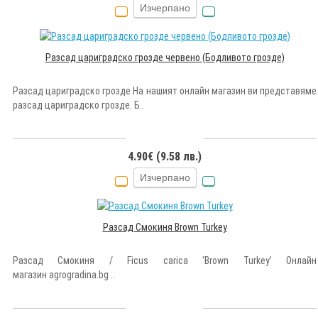
Изчерпано
Разсад цариградско грозде червено (Бодливото грозде)
Разсад цариградско грозде На нашият онлайн магазин ви представяме
разсад цариградско грозде. Б..
4.90€ (9.58 лв.)
Изчерпано
Разсад Смокиня Brown Turkey
Разсад Смокиня / Ficus carica ‘Brown Turkey’ Онлайн
магазин agrogradina.bg ..