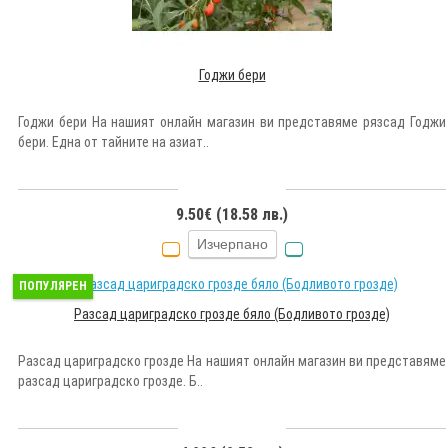
Годжи бери
Годжи бери На нашият онлайн магазин ви представяме рязсад Годжи
бери. Една от тайните на азиат..
9.50€ (18.58 лв.)
Изчерпано
ПОПУЛЯРЕН
Разсад цариградско грозде бяло (Бодливото грозде)
Разсад цариградско грозде На нашият онлайн магазин ви представяме
разсад цариградско грозде. Б..