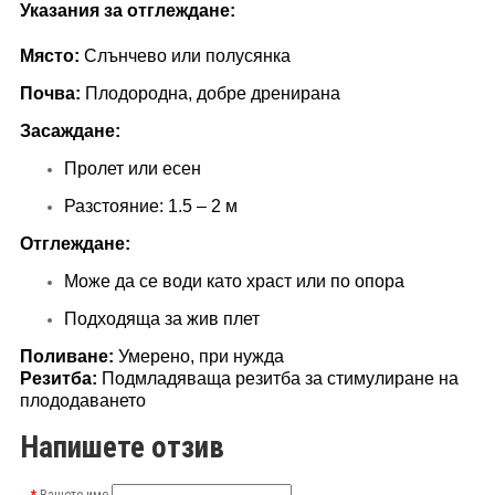
Указания за отглеждане:
Място:
Слънчево или полусянка
Почва:
Плодородна, добре дренирана
Засаждане:
Пролет или есен
Разстояние: 1.5 – 2 м
Отглеждане:
Може да се води като храст или по опора
Подходяща за жив плет
Поливане:
Умерено, при нужда
Резитба:
Подмладяваща резитба за стимулиране на
плододаването
Напишете отзив