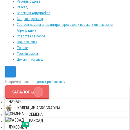
Работни съдове
Разсад
Селекции Agrogradina
Сладка царевица
Сортови семена с гарантиран произход и висока кълняемост от
АгроГрадина
Средства за борба
Стоки за бита
Торове
Тревни смеси
Ценови листопад
Например напишете,
домат розова магия
КАТАЛОГ
НАЧАЛО
КОЛЕКЦИИ AGROGRADINA
СЕМЕНА
РАЗСАД
NEW
ЛУКОВИЦИ