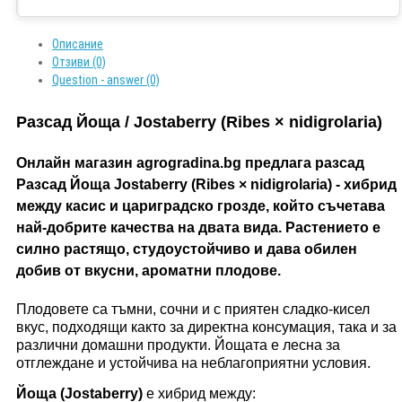
Описание
Отзиви (0)
Question - answer (0)
Разсад Йоща / Jostaberry (Ribes × nidigrolaria)
Онлайн магазин agrogradina.bg предлага разсад
Разсад Йоща Jostaberry (Ribes × nidigrolaria) - хибрид
между касис и цариградско грозде, който съчетава
най-добрите качества на двата вида. Растението е
силно растящо, студоустойчиво и дава обилен
добив от вкусни, ароматни плодове.
Плодовете са тъмни, сочни и с приятен сладко-кисел
вкус, подходящи както за директна консумация, така и за
различни домашни продукти. Йощата е лесна за
отглеждане и устойчива на неблагоприятни условия.
Йоща (Jostaberry)
е хибрид между: