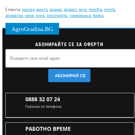
Етикети:
разсад
,
мента
,
ананас
,
аромат
,
вкус
,
mentha
,
menta
,
ароматна
,
свеж
,
sveja
,
tonizirashta
,
тонизираща
,
билка
,
AgroGradina.BG
АБОНИРАЙТЕ СЕ ЗА ОФЕРТИ
АБОНИРАЙ СЕ
0888 32 07 24
Поръчка по телефона
РАБОТНО ВРЕМЕ