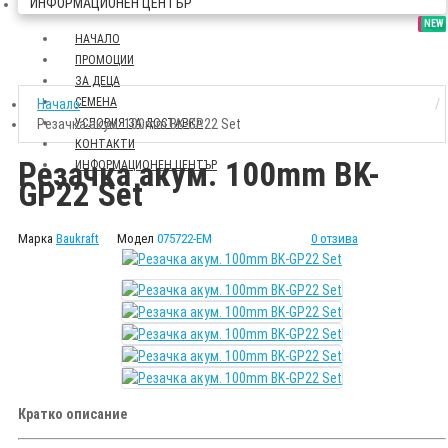
ИНФОРМАЦИОНЕН ЦЕНТЪР
SALE
NEW
НАЧАЛО
ПРОМОЦИИ
ЗА ДЕЦА
СЕМЕНА
Начало
Резачка акум. 100mm BK-GP22 Set
УСЛОВИЯ ЗА ДОСТАВКА
КОНТАКТИ
Резачка акум. 100mm BK-
ИНФОРМАЦИОНЕН ЦЕНТЪР
GP22 Set
Марка
Baukraft
Модел
075722-EM
0 отзива
Кратко описание