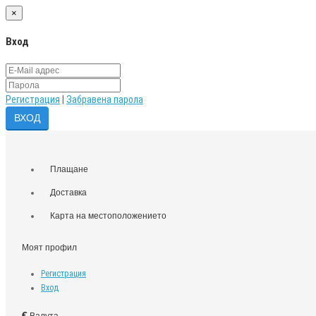
×
Вход
Регистрация
|
Забравена парола
Плащане
Доставка
Карта на местоположението
Моят профил
Регистрация
Вход
€
Валута