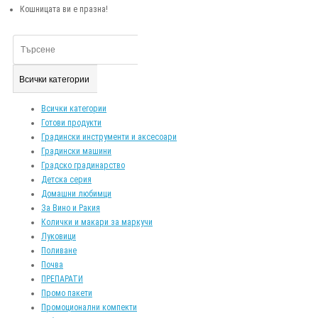
Кошницата ви е празна!
Всички категории
Всички категории
Готови продукти
Градински инструменти и аксесоари
Градински машини
Градско градинарство
Детска серия
Домашни любимци
За Вино и Ракия
Колички и макари за маркучи
Луковици
Поливане
Почва
ПРЕПАРАТИ
Промо пакети
Промоционални компекти