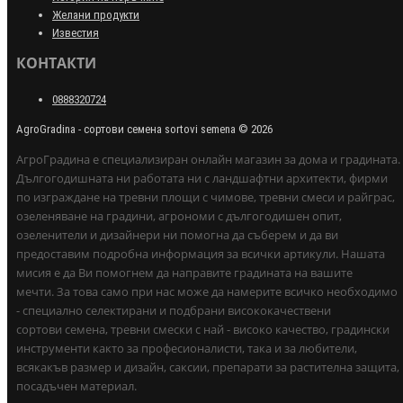
Желани продукти
Известия
КОНТАКТИ
0888320724
AgroGradina - сортови семена sortovi semena © 2026
АгроГрадина е специализиран онлайн магазин за дома и градината.
Дългогодишната ни работата ни с ландшафтни архитекти, фирми
по изграждане на тревни площи с чимове, тревни смеси и райграс,
озеленяване на градини, агрономи с дългогодишен опит,
озеленители и дизайнери ни помогна да съберем и да ви
предоставим подробна информация за всички артикули. Нашата
мисия е да Ви помогнем да направите градината на вашите
мечти. За това само при нас може да намерите всичко необходимо
- специално селектирани и подбрани висококачествени
сортови семена, тревни смески с най - високо качество, градински
инструменти както за професионалисти, така и за любители,
всякакъв размер и дизайн, саксии, препарати за растителна защита,
посадъчен материал.