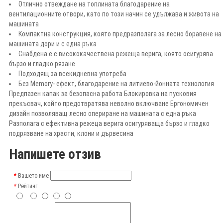
Отлично отвеждане на топлината благодарение на
вентилационните отвори, като по този начин се удължава и живота на
машината
Компактна конструкция, която предразполага за лесно боравене на
машината дори и с една ръка
Снабдена е с висококачествена режеща верига, която осигурява
бързо и гладко рязане
Подходящ за всекидневна употреба
Без Memory- ефект, благодарение на литиево-йонната технология
Предпазен капак за безопасна работа Блокировка на пусковия
прекъсвач, който предотвратява неволно включване Ергономичен
дизайн позволяващ лесно опериране на машината с една ръка
Разполага с ефективна режеца верига осигуряваща бързо и гладко
подрязване на храсти, клони и дървесина
Напишете отзив
Вашето име
Рейтинг