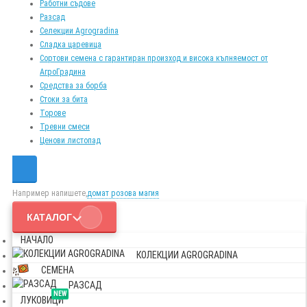
Работни съдове
Разсад
Селекции Agrogradina
Сладка царевица
Сортови семена с гарантиран произход и висока кълняемост от
АгроГрадина
Средства за борба
Стоки за бита
Торове
Тревни смеси
Ценови листопад
Например напишете,
домат розова магия
КАТАЛОГ
НАЧАЛО
КОЛЕКЦИИ AGROGRADINA
СЕМЕНА
РАЗСАД
NEW
ЛУКОВИЦИ