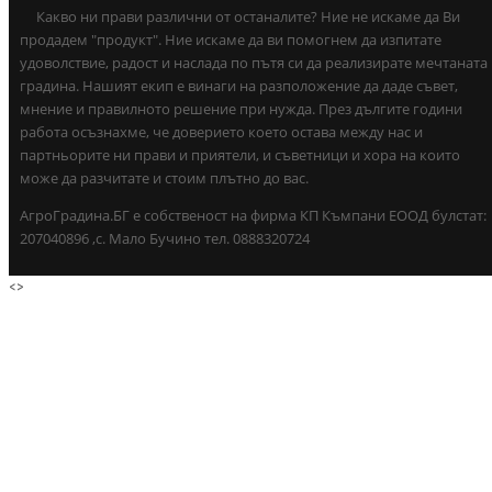
Какво ни прави различни от останалите? Ние не искаме да Ви
продадем "продукт". Ние искаме да ви помогнем да изпитате
удоволствие, радост и наслада по пътя си да реализирате мечтаната
градина. Нашият екип е винаги на разположение да даде съвет,
мнение и правилното решение при нужда. През дългите години
работа осъзнахме, че доверието което остава между нас и
партньорите ни прави и приятели, и съветници и хора на които
може да разчитате и стоим плътно до вас.
АгроГрадина.БГ е собственост на фирма КП Къмпани ЕООД булстат:
207040896 ,с. Мало Бучино тел. 0888320724
<
>