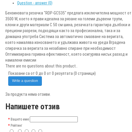
Question - answer (0)
Бензиновата резачка "RDP-GCS35" предлага изключителна мощност от
3500 W, което я прави идеална за рязане на големи дървени трупи,
клони и други материали С 50 см шина, резачката гарантира дълбоки и
прецизни разрези, подходящи както за професионална, така и за
домашна употреба Система за автоматично смазване на веригата,
която намалява износването и удължава живота на уреда Вградена
спирачка за веригата за незабавно спиране при необходимост
Оптимизирана горивна ефективност, която осигурява нисък разход и
намалени емисии
There are no questions about this product..
Показани са от 0 до 0 от 0 резултата (0 страници)
Write a question
За продукта няма отзиви.
Напишете отзив
Вашето име
Рейтинг