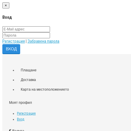
×
Вход
Регистрация
|
Забравена парола
Плащане
Доставка
Карта на местоположението
Моят профил
Регистрация
Вход
€
Валута