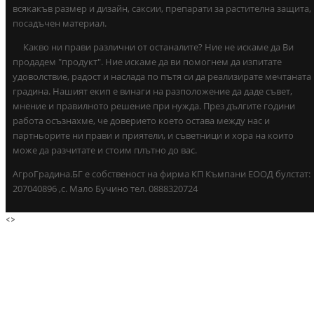
всякакъв размер и дизайн, саксии, препарати за растителна защита,
посадъчен материал.
Какво ни прави различни от останалите? Ние не искаме да Ви
продадем "продукт". Ние искаме да ви помогнем да изпитате
удоволствие, радост и наслада по пътя си да реализирате мечтаната
градина. Нашият екип е винаги на разположение да даде съвет,
мнение и правилното решение при нужда. През дългите години
работа осъзнахме, че доверието което остава между нас и
партньорите ни прави и приятели, и съветници и хора на които
може да разчитате и стоим плътно до вас.
АгроГрадина.БГ е собственост на фирма КП Къмпани ЕООД булстат:
207040896 ,с. Мало Бучино тел. 0888320724
<
>