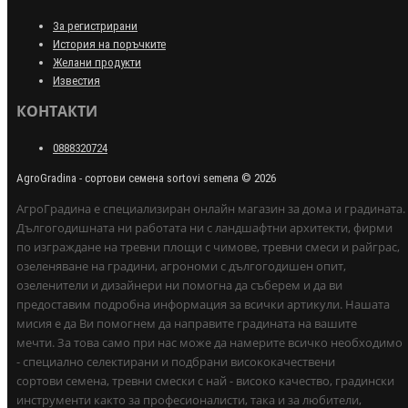
За регистрирани
История на поръчките
Желани продукти
Известия
КОНТАКТИ
0888320724
AgroGradina - сортови семена sortovi semena © 2026
АгроГрадина е специализиран онлайн магазин за дома и градината.
Дългогодишната ни работата ни с ландшафтни архитекти, фирми
по изграждане на тревни площи с чимове, тревни смеси и райграс,
озеленяване на градини, агрономи с дългогодишен опит,
озеленители и дизайнери ни помогна да съберем и да ви
предоставим подробна информация за всички артикули. Нашата
мисия е да Ви помогнем да направите градината на вашите
мечти. За това само при нас може да намерите всичко необходимо
- специално селектирани и подбрани висококачествени
сортови семена, тревни смески с най - високо качество, градински
инструменти както за професионалисти, така и за любители,