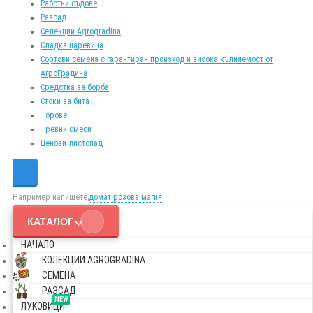
Работни съдове
Разсад
Селекции Agrogradina
Сладка царевица
Сортови семена с гарантиран произход и висока кълняемост от
АгроГрадина
Средства за борба
Стоки за бита
Торове
Тревни смеси
Ценови листопад
Например напишете,
домат розова магия
КАТАЛОГ
НАЧАЛО
КОЛЕКЦИИ AGROGRADINA
СЕМЕНА
РАЗСАД
NEW
ЛУКОВИЦИ