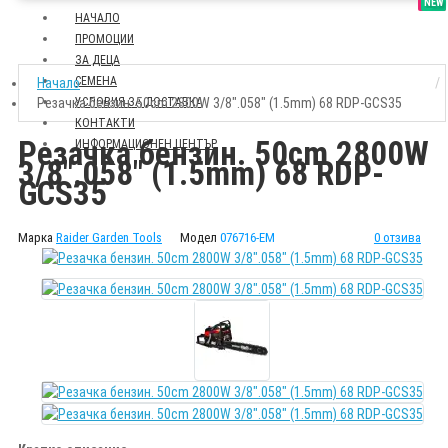
SALE
NEW
НАЧАЛО
ПРОМОЦИИ
ЗА ДЕЦА
СЕМЕНА
Начало
Резачка бензин. 50cm 2800W 3/8".058" (1.5mm) 68 RDP-GCS35
УСЛОВИЯ ЗА ДОСТАВКА
КОНТАКТИ
Резачка бензин. 50cm 2800W
ИНФОРМАЦИОНЕН ЦЕНТЪР
3/8".058" (1.5mm) 68 RDP-
GCS35
Марка
Raider Garden Tools
Модел
076716-EM
0 отзива