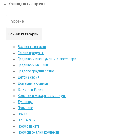
Кошницата ви е празна!
Всички категории
Всички категории
Готови продукти
Градински инструменти и аксесоари
Градински машини
Градско градинарство
Детска серия
Домашни любимци
За Вино и Ракия
Колички и макари за маркучи
Луковици
Поливане
Почва
ПРЕПАРАТИ
Промо пакети
Промоционални компекти