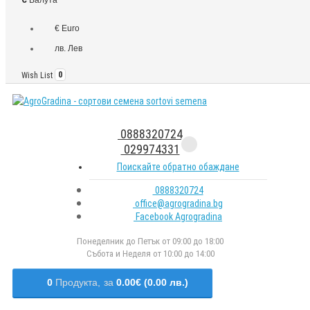
€ Euro
лв. Лев
Wish List
0
0888320724
029974331
Поискайте обратно обаждане
0888320724
office@agrogradina.bg
Facebook Agrogradina
Понеделник до Петък от 09:00 до 18:00
Събота и Неделя от 10:00 до 14:00
0
Продукта,
за
0.00€ (0.00 лв.)