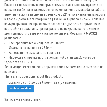
Гамата от предлаганите инструменти, може да задоволи нуждите на
всеки потребител, в зависимост от изискванията и мащаба на работа.
Електрическият верижен трион RD-ECS21
е предназначен за работа
в двора и домашната градина, за рязане на дървета и клони. Успешно
намира приложение при строителството на дървени съоръжения и
постройки в градината, при направата на покривни конструкции и
други дейности, свързани с напречно рязане. Моделът
RD-ECS21
разполага с:
Електродвигател с мощност от 1800W
Дължина на шината от 355mm
Автоматично смазване на веригата
Надеждна спирачка против „откат" (обратен удар), която се
задейства за 0.12 s.
Лек и мощен електрически верижен трион Автоматично смазване на
веригата
There are no questions about this product..
Показани са от 0 до 0 от 0 резултата (0 страници)
Write a question
За продукта няма отзиви.