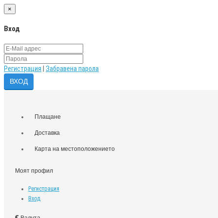
×
Вход
Регистрация
|
Забравена парола
Плащане
Доставка
Карта на местоположението
Моят профил
Регистрация
Вход
€
Валута