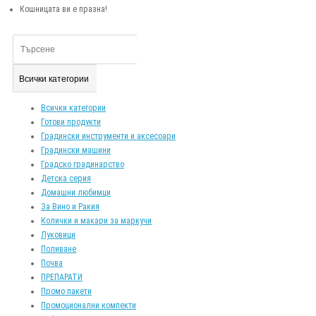
Кошницата ви е празна!
Всички категории
Всички категории
Готови продукти
Градински инструменти и аксесоари
Градински машини
Градско градинарство
Детска серия
Домашни любимци
За Вино и Ракия
Колички и макари за маркучи
Луковици
Поливане
Почва
ПРЕПАРАТИ
Промо пакети
Промоционални компекти