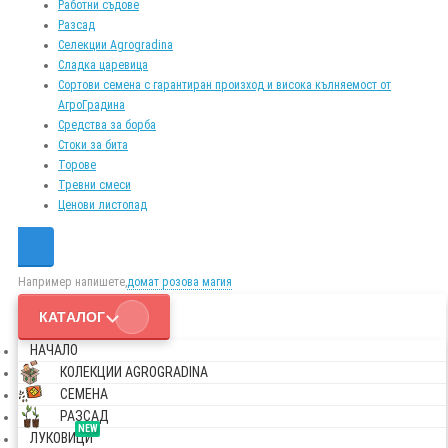
Работни съдове
Разсад
Селекции Agrogradina
Сладка царевица
Сортови семена с гарантиран произход и висока кълняемост от
АгроГрадина
Средства за борба
Стоки за бита
Торове
Тревни смеси
Ценови листопад
Например напишете,
домат розова магия
КАТАЛОГ
НАЧАЛО
КОЛЕКЦИИ AGROGRADINA
СЕМЕНА
РАЗСАД
NEW
ЛУКОВИЦИ