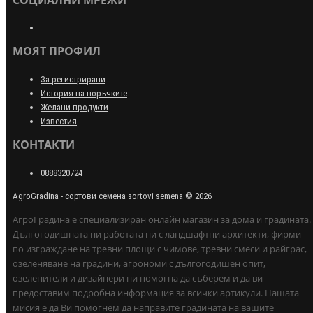
СОЦИАЛНИ МРЕЖИ
МОЯТ ПРОФИЛ
За регистрирани
История на поръчките
Желани продукти
Известия
КОНТАКТИ
0888320724
AgroGradina - сортови семена sortovi semena © 2026
АгроГрадина е специализиран онлайн магазин за дома и градината.
Дългогодишната ни работата ни с ландшафтни архитекти, фирми
по изграждане на тревни площи с чимове, тревни смеси и райграс,
озеленяване на градини, агрономи с дългогодишен опит,
озеленители и дизайнери ни помогна да съберем и да ви
предоставим подробна информация за всички артикули. Нашата
мисия е да Ви помогнем да направите градината на вашите