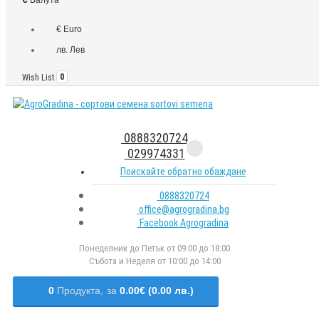
€ Euro
лв. Лев
Wish List
0
0888320724
029974331
Поискайте обратно обаждане
0888320724
office@agrogradina.bg
Facebook Agrogradina
Понеделник до Петък от 09:00 до 18:00
Събота и Неделя от 10:00 до 14:00
0
Продукта,
за
0.00€ (0.00 лв.)