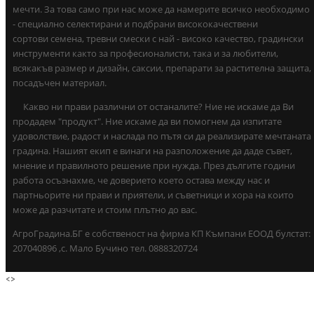
мечти. За това само при нас може да намерите всичко необходимо
- специално селектирани и подбрани висококачествени
сортови семена, тревни смески с най - високо качество, градински
инструменти както за професионалисти, така и за любители,
всякакъв размер и дизайн, саксии, препарати за растителна защита,
посадъчен материал.
Какво ни прави различни от останалите? Ние не искаме да Ви
продадем "продукт". Ние искаме да ви помогнем да изпитате
удоволствие, радост и наслада по пътя си да реализирате мечтаната
градина. Нашият екип е винаги на разположение да даде съвет,
мнение и правилното решение при нужда. През дългите години
работа осъзнахме, че доверието което остава между нас и
партньорите ни прави и приятели, и съветници и хора на които
може да разчитате и стоим плътно до вас.
АгроГрадина.БГ е собственост на фирма КП Къмпани ЕООД булстат:
207040896 ,с. Мало Бучино тел. 0888320724
<
>