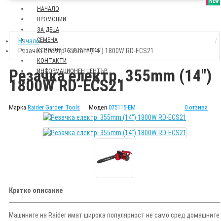
SALE
NEW
НАЧАЛО
ПРОМОЦИИ
ЗА ДЕЦА
СЕМЕНА
Начало
Резачка електр. 355mm (14") 1800W RD-ECS21
УСЛОВИЯ ЗА ДОСТАВКА
КОНТАКТИ
Резачка електр. 355mm (14")
ИНФОРМАЦИОНЕН ЦЕНТЪР
1800W RD-ECS21
Марка
Raider Garden Tools
Модел
075115-EM
0 отзива
Кратко описание
Машините на Raider имат широка популярност не само сред домашните