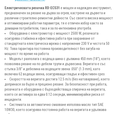
Електрическата резачка RD-ECS31
е мощен и надежден инструмент,
предназначен за рязане на дърва за огрев, кастрене на дървета и
различни строително-ремонтни дейности. Със своята висока мощност
и оптимизирани работни параметри, тя е отличен избор както за
домашни потребители, така и за по-интензивна употреба.
Оборудвана с електромотор с мощност 2500 W, резачката
осигурява стабилна и ефективна работа при захранване от
стандартната електрическа мрежа с напрежение 230 V и честота 50
Hz. Това гарантира постоянна производителност без загуба на
мощност по време на работа.
Моделът разполага с водеща шина с дължина 450 mm (18"), което
позволява рязане на по-дебели трупи и дървесина. Веригата е със
стъпка 3/8" и дебелина на водещите звена .050" (1.3 mm), като
включва 62 водещи звена, осигуряващи гладък и ефективен срез.
Скоростта на веригата достига 12.5 m/s (без натоварване), което
допринася за бързо и прецизно рязане. За безопасност при работа,
резачката е оборудвана с бързодействаща спирачка на веригата,
която се активира за едва 0.12 секунди, минимизирайки риска от
инциденти.
Системата за автоматично смазване използва масло тип SAE
10W30, което осигурява постоянна работа на веригата и удължава