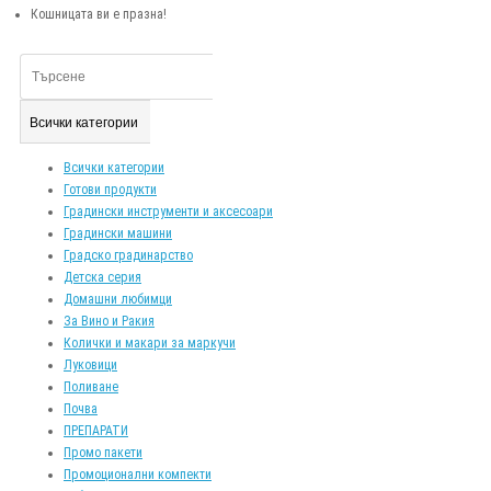
Кошницата ви е празна!
Всички категории
Всички категории
Готови продукти
Градински инструменти и аксесоари
Градински машини
Градско градинарство
Детска серия
Домашни любимци
За Вино и Ракия
Колички и макари за маркучи
Луковици
Поливане
Почва
ПРЕПАРАТИ
Промо пакети
Промоционални компекти