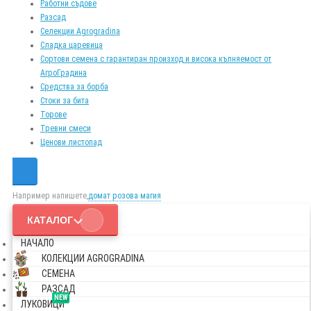
Работни съдове
Разсад
Селекции Agrogradina
Сладка царевица
Сортови семена с гарантиран произход и висока кълняемост от
АгроГрадина
Средства за борба
Стоки за бита
Торове
Тревни смеси
Ценови листопад
Например напишете,
домат розова магия
КАТАЛОГ
НАЧАЛО
КОЛЕКЦИИ AGROGRADINA
СЕМЕНА
РАЗСАД
NEW
ЛУКОВИЦИ