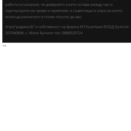
работа осъзнахме, че доверието което остава между нас и
партньорите ни прави и приятели, и съветници и хора на които
може да разчитате и стоим плътно до вас.
АгроГрадина.БГ е собственост на фирма КП Къмпани ЕООД булстат:
207040896 ,с. Мало Бучино тел. 0888320724
<
>