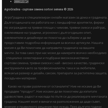
0888320724
AgroGradina - сортови семена sortovi semena © 2026
АгроГрадина е специализиран онлайн магазин за дома и градината.
Дългогодишната ни работата ни с ландшафтни архитекти, фирми
по изграждане на тревни площи с чимове, тревни смеси и райграс,
озеленяване на градини, агрономи с дългогодишен опит,
озеленители и дизайнери ни помогна да съберем и да ви
предоставим подробна информация за всички артикули. Нашата
мисия е да Ви помогнем да направите градината на вашите
мечти. За това само при нас може да намерите всичко необходимо
- специално селектирани и подбрани висококачествени
сортови семена, тревни смески с най - високо качество, градински
инструменти както за професионалисти, така и за любители,
всякакъв размер и дизайн, саксии, препарати за растителна защита,
посадъчен материал.
Какво ни прави различни от останалите? Ние не искаме да Ви
продадем "продукт". Ние искаме да ви помогнем да изпитате
удоволствие, радост и наслада по пътя си да реализирате мечтаната
градина. Нашият екип е винаги на разположение да даде съвет,
мнение и правилното решение при нужда. През дългите години