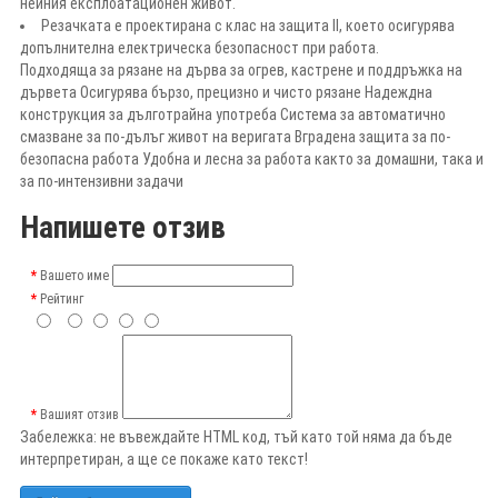
нейния експлоатационен живот.
Резачката е проектирана с клас на защита II, което осигурява
допълнителна електрическа безопасност при работа.
Подходяща за рязане на дърва за огрев, кастрене и поддръжка на
дървета Осигурява бързо, прецизно и чисто рязане Надеждна
конструкция за дълготрайна употреба Система за автоматично
смазване за по-дълъг живот на веригата Вградена защита за по-
безопасна работа Удобна и лесна за работа както за домашни, така и
за по-интензивни задачи
Напишете отзив
Вашето име
Рейтинг
Вашият отзив
Забележка:
не въвеждайте HTML код, тъй като той няма да бъде
интерпретиран, а ще се покаже като текст!