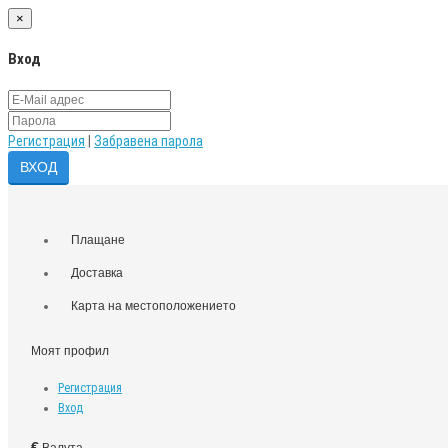
×
Вход
Регистрация
|
Забравена парола
Плащане
Доставка
Карта на местоположението
Моят профил
Регистрация
Вход
€
Валута