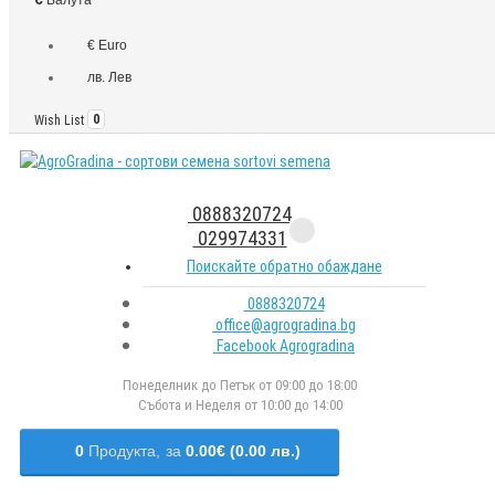
€ Euro
лв. Лев
Wish List
0
0888320724
029974331
Поискайте обратно обаждане
0888320724
office@agrogradina.bg
Facebook Agrogradina
Понеделник до Петък от 09:00 до 18:00
Събота и Неделя от 10:00 до 14:00
0
Продукта,
за
0.00€ (0.00 лв.)