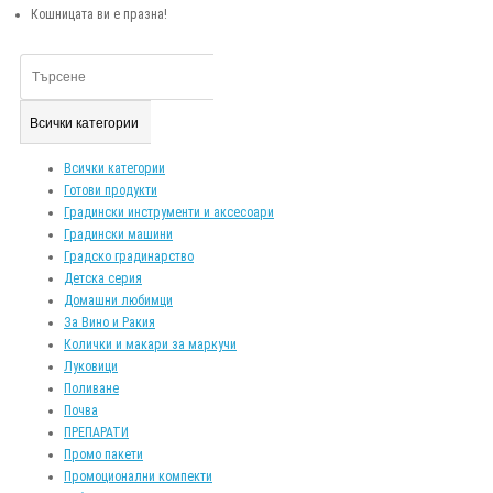
Кошницата ви е празна!
Всички категории
Всички категории
Готови продукти
Градински инструменти и аксесоари
Градински машини
Градско градинарство
Детска серия
Домашни любимци
За Вино и Ракия
Колички и макари за маркучи
Луковици
Поливане
Почва
ПРЕПАРАТИ
Промо пакети
Промоционални компекти