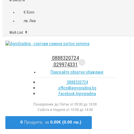
€ Euro
лв. Лев
Wish List
0
0888320724
029974331
Поискайте обратно обаждане
0888320724
office@agrogradina.bg
Facebook Agrogradina
Понеделник до Петък от 09:00 до 18:00
Събота и Неделя от 10:00 до 14:00
0
Продукта,
за
0.00€ (0.00 лв.)