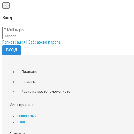
×
Вход
Регистрация
|
Забравена парола
Плащане
Доставка
Карта на местоположението
Моят профил
Регистрация
Вход
€
Валута