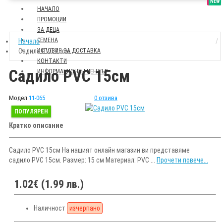
SALE
NEW
НАЧАЛО
ПРОМОЦИИ
ЗА ДЕЦА
СЕМЕНА
Начало
Садило PVC 15см
УСЛОВИЯ ЗА ДОСТАВКА
КОНТАКТИ
Садило PVC 15см
ИНФОРМАЦИОНЕН ЦЕНТЪР
Модел
11-065
0 отзива
ПОПУЛЯРЕН
Кратко описание
Садило PVC 15см На нашият онлайн магазин ви представяме
садило PVC 15см. Размер: 15 см Материал: PVC ...
Прочети повече...
1.02€ (1.99 лв.)
Наличност
изчерпано