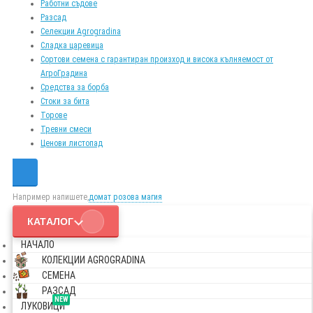
Работни съдове
Разсад
Селекции Agrogradina
Сладка царевица
Сортови семена с гарантиран произход и висока кълняемост от
АгроГрадина
Средства за борба
Стоки за бита
Торове
Тревни смеси
Ценови листопад
Например напишете,
домат розова магия
КАТАЛОГ
НАЧАЛО
КОЛЕКЦИИ AGROGRADINA
СЕМЕНА
РАЗСАД
NEW
ЛУКОВИЦИ