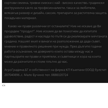
сортови семена, тревни смески с най - високо качество, градински
инструменти както за професионалисти, така и за любители,
всякакъв размер и дизайн, саксии, препарати за растителна защита,
посадъчен материал.
Какво ни прави различни от останалите? Ние не искаме да Ви
продадем "продукт". Ние искаме да ви помогнем да изпитате
удоволствие, радост и наслада по пътя си да реализирате мечтаната
градина. Нашият екип е винаги на разположение да даде съвет,
мнение и правилното решение при нужда. През дългите години
работа осъзнахме, че доверието което остава между нас и
партньорите ни прави и приятели, и съветници и хора на които
може да разчитате и стоим плътно до вас.
АгроГрадина.БГ е собственост на фирма КП Къмпани ЕООД булстат:
207040896 ,с. Мало Бучино тел. 0888320724
<
>