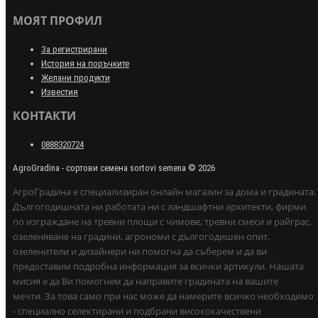
МОЯТ ПРОФИЛ
За регистрирани
История на поръчките
Желани продукти
Известия
КОНТАКТИ
0888320724
AgroGradina - сортови семена sortovi semena © 2026
АгроГрадина е специализиран онлайн магазин за дома и градината.
Дългогодишната ни работата ни с ландшафтни архитекти, фирми
по изграждане на тревни площи с чимове, тревни смеси и райграс,
озеленяване на градини, агрономи с дългогодишен опит,
озеленители и дизайнери ни помогна да съберем и да ви
предоставим подробна информация за всички артикули. Нашата
мисия е да Ви помогнем да направите градината на вашите
мечти. За това само при нас може да намерите всичко необходимо
- специално селектирани и подбрани висококачествени