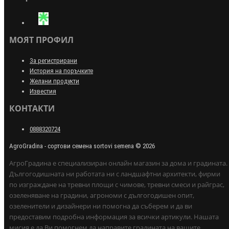
МОЯТ ПРОФИЛ
За регистрирани
История на поръчките
Желани продукти
Известия
КОНТАКТИ
0888320724
AgroGradina - сортови семена sortovi semena © 2026
АгроГрадина е специализиран онлайн магазин за дома и градината.
Дългогодишната ни работата ни с ландшафтни архитекти, фирми
по изграждане на тревни площи с чимове, тревни смеси и райграс,
озеленяване на градини, агрономи с дългогодишен опит,
озеленители и дизайнери ни помогна да съберем и да ви
предоставим подробна информация за всички артикули. Нашата
мисия е да Ви помогнем да направите градината на вашите