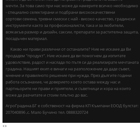
мечти. За това само при нас може да намерите всичко необходимо
- специално селектирани и подбрани висококачествени
сортови семена, тревни смески с най - високо качество, градински
инструменти както за професионалисти, така и за любители,
всякакъв размер и дизайн, саксии, препарати за растителна защита,
посадъчен материал.
Какво ни прави различни от останалите? Ние не искаме да Ви
продадем "продукт". Ние искаме да ви помогнем да изпитате
удоволствие, радост и наслада по пътя си да реализирате мечтаната
градина. Нашият екип е винаги на разположение да даде съвет,
мнение и правилното решение при нужда. През дългите години
работа осъзнахме, че доверието което остава между нас и
партньорите ни прави и приятели, и съветници и хора на които
може да разчитате и стоим плътно до вас.
АгроГрадина.БГ е собственост на фирма КП Къмпани ЕООД булстат:
207040896 ,с. Мало Бучино тел. 0888320724
<
>