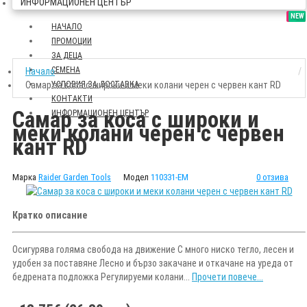
ИНФОРМАЦИОНЕН ЦЕНТЪР
SALE
NEW
НАЧАЛО
ПРОМОЦИИ
ЗА ДЕЦА
СЕМЕНА
Начало
Самар за коса с широки и меки колани черен с червен кант RD
УСЛОВИЯ ЗА ДОСТАВКА
КОНТАКТИ
Самар за коса с широки и
ИНФОРМАЦИОНЕН ЦЕНТЪР
меки колани черен с червен
кант RD
Марка
Raider Garden Tools
Модел
110331-EM
0 отзива
Кратко описание
Осигурява голяма свобода на движение С много ниско тегло, лесен и
удобен за поставяне Лесно и бързо закачане и откачане на уреда от
бедрената подложка Регулируеми колани...
Прочети повече...