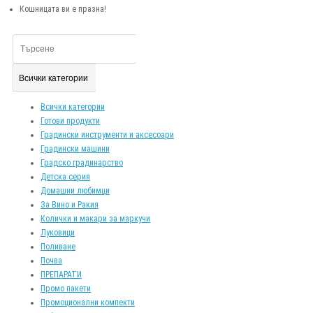
Кошницата ви е празна!
Всички категории
Всички категории
Готови продукти
Градински инструменти и аксесоари
Градински машини
Градско градинарство
Детска серия
Домашни любимци
За Вино и Ракия
Колички и макари за маркучи
Луковици
Поливане
Почва
ПРЕПАРАТИ
Промо пакети
Промоционални компекти