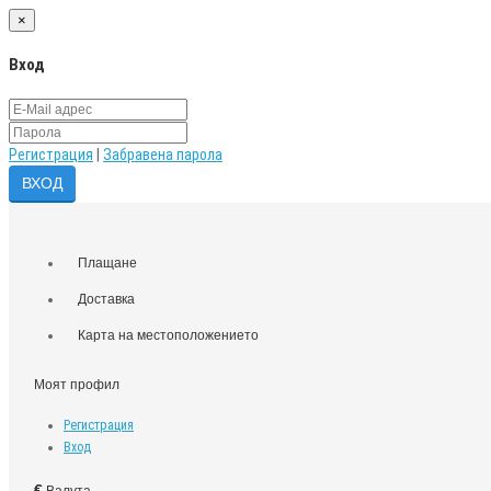
×
Вход
Регистрация
|
Забравена парола
Плащане
Доставка
Карта на местоположението
Моят профил
Регистрация
Вход
€
Валута