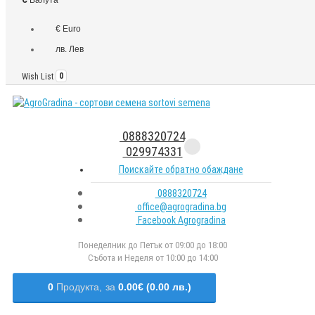
€ Euro
лв. Лев
Wish List
0
0888320724
029974331
Поискайте обратно обаждане
0888320724
office@agrogradina.bg
Facebook Agrogradina
Понеделник до Петък от 09:00 до 18:00
Събота и Неделя от 10:00 до 14:00
0
Продукта,
за
0.00€ (0.00 лв.)