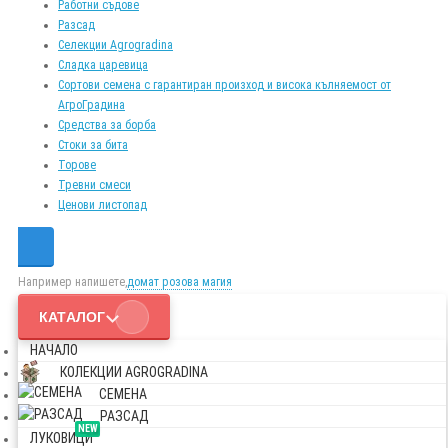
Работни съдове
Разсад
Селекции Agrogradina
Сладка царевица
Сортови семена с гарантиран произход и висока кълняемост от
АгроГрадина
Средства за борба
Стоки за бита
Торове
Тревни смеси
Ценови листопад
Например напишете,
домат розова магия
КАТАЛОГ
НАЧАЛО
КОЛЕКЦИИ AGROGRADINA
СЕМЕНА
РАЗСАД
NEW
ЛУКОВИЦИ