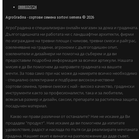
0888320724
AgroGradina - сортови семена sortovi semena © 2026
АгроГрадина е специализиран онлайн магазин за дома и градината.
Дългогодишната ни работата ни с ландшафтни архитекти, фирми
по изграждане на тревни площи с чимове, тревни смеси и райграс,
озеленяване на градини, агрономи с дългогодишен опит,
озеленители и дизайнери ни помогна да съберем и да ви
предоставим подробна информация за всички артикули. Нашата
мисия е да Ви помогнем да направите градината на вашите
мечти. За това само при нас може да намерите всичко необходимо
- специално селектирани и подбрани висококачествени
сортови семена, тревни смески с най - високо качество, градински
инструменти както за професионалисти, така и за любители,
всякакъв размер и дизайн, саксии, препарати за растителна защита,
посадъчен материал.
Какво ни прави различни от останалите? Ние не искаме да Ви
продадем "продукт". Ние искаме да ви помогнем да изпитате
удоволствие, радост и наслада по пътя си да реализирате мечтаната
градина. Нашият екип е винаги на разположение да даде съвет,