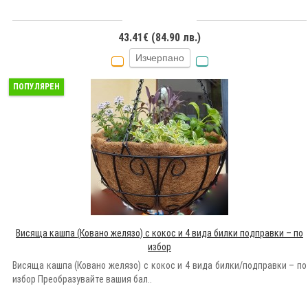
43.41€ (84.90 лв.)
Изчерпано
ПОПУЛЯРЕН
Висяща кашпа (Ковано желязо) с кокос и 4 вида билки подправки – по
избор
Висяща кашпа (Ковано желязо) с кокос и 4 вида билки/подправки – по
избор Преобразувайте вашия бал..