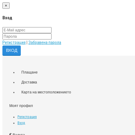
×
Вход
Регистрация
|
Забравена парола
Плащане
Доставка
Карта на местоположението
Моят профил
Регистрация
Вход
€
Валута