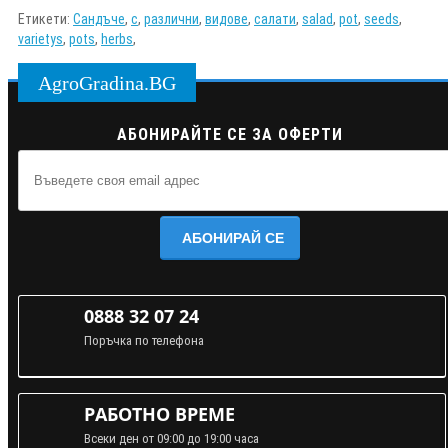
Етикети:
Сандъче
,
с
,
различни
,
видове
,
салати
,
salad
,
pot
,
seeds
,
varietys
,
pots
,
herbs
,
AgroGradina.BG
АБОНИРАЙТЕ СЕ ЗА ОФЕРТИ
АБОНИРАЙ СЕ
0888 32 07 24
Поръчка по телефона
РАБОТНО ВРЕМЕ
Всеки ден от 09:00 до 19:00 часа