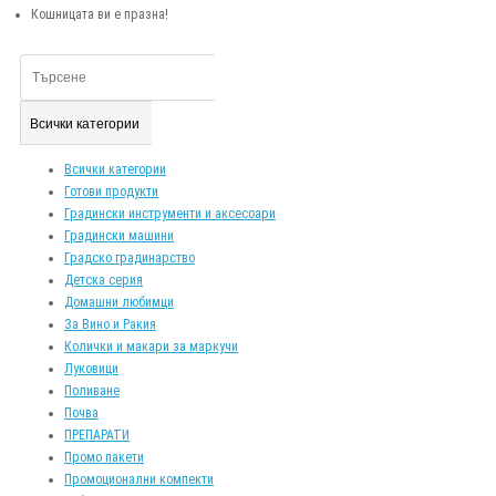
Кошницата ви е празна!
Всички категории
Всички категории
Готови продукти
Градински инструменти и аксесоари
Градински машини
Градско градинарство
Детска серия
Домашни любимци
За Вино и Ракия
Колички и макари за маркучи
Луковици
Поливане
Почва
ПРЕПАРАТИ
Промо пакети
Промоционални компекти