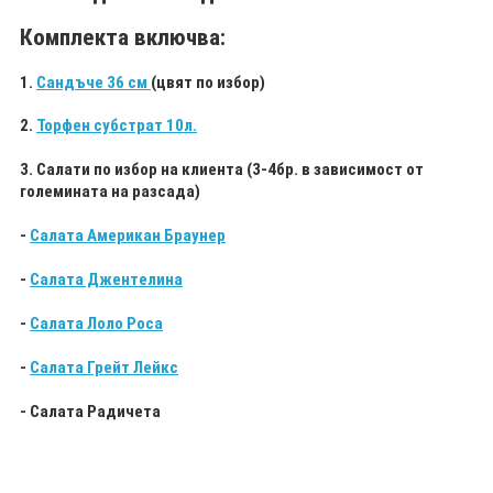
Комплекта включва:
1.
Сандъче 36 см
(цвят по избор)
2.
Торфен субстрат 10л.
3. Салати по избор на клиента (3-4бр. в зависимост от
големината на разсада)
-
Салата Американ Браунер
-
Салата Джентелина
-
Салата Лоло Роса
-
Салата Грейт Лейкс
- Салата Радичета