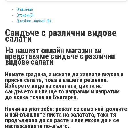
Описание
Отзиви (0)
Question - answer (0)
Сандъче с различни видове
салати
На нашият онлайн магазин ви
представяме сандъче с различни
видове салати
Нямате градина, а искате да хапвате вкусна и
прясна салата, това е вашето решение.
Изберете вида на салатата, цвета на
сандъчето и ние ще го направим и изпратим
до всяка точка на България.
Начин на употреба
: режат се само най-долните
и най-външните листа на салатата, така тя
продължава да си расте и вие може да и се
наслаждавате по-дълго.