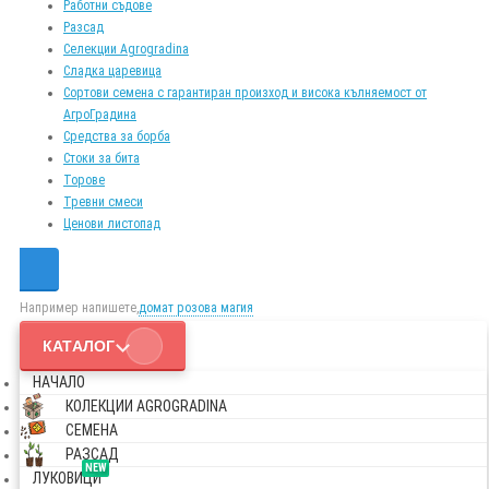
Работни съдове
Разсад
Селекции Agrogradina
Сладка царевица
Сортови семена с гарантиран произход и висока кълняемост от
АгроГрадина
Средства за борба
Стоки за бита
Торове
Тревни смеси
Ценови листопад
Например напишете,
домат розова магия
КАТАЛОГ
НАЧАЛО
КОЛЕКЦИИ AGROGRADINA
СЕМЕНА
РАЗСАД
NEW
ЛУКОВИЦИ