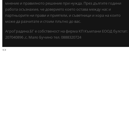
мнение и правилното решение при нужда. През дългите години
работа осъзнахме, че доверието което остава между нас и
партньорите ни прави и приятели, и съветници и хора на които
може да разчитате и стоим плътно до вас.
АгроГрадина.БГ е собственост на фирма КП Къмпани ЕООД булстат:
207040896 ,с. Мало Бучино тел. 0888320724
<
>