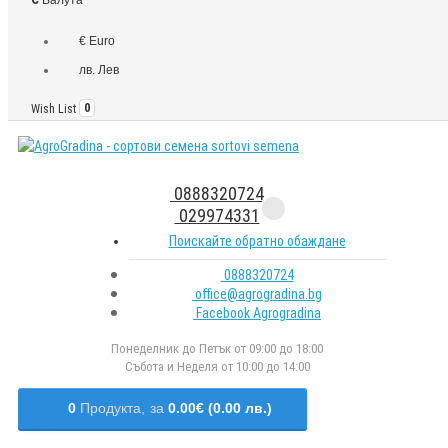
€ Euro
лв. Лев
Wish List
0
0888320724
029974331
Поискайте обратно обаждане
0888320724
office@agrogradina.bg
Facebook Agrogradina
Понеделник до Петък от 09:00 до 18:00
Събота и Неделя от 10:00 до 14:00
0
Продукта,
за
0.00€ (0.00 лв.)