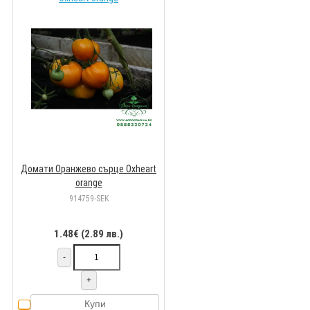
Домати Оранжево сърце Oxheart
orange
914759-SEK
1.48€ (2.89 лв.)
-
+
Купи