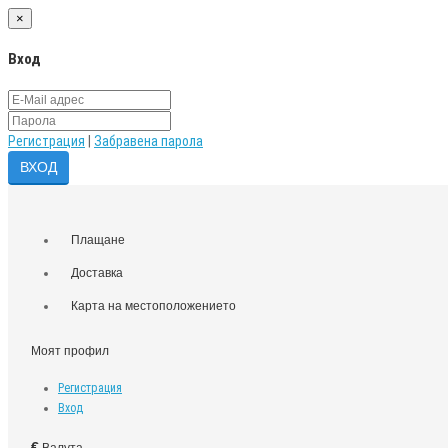
×
Вход
Регистрация
|
Забравена парола
Плащане
Доставка
Карта на местоположението
Моят профил
Регистрация
Вход
€
Валута