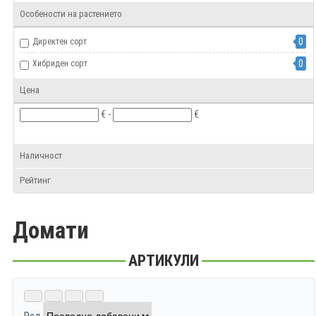
0
Оранжев
Особености на растението
0
Бял
0
Директен сорт
0
Лилав
0
Хибриден сорт
0
Кафяв
Цена
€ -
€
Наличност
Рейтинг
Домати
АРТИКУЛИ