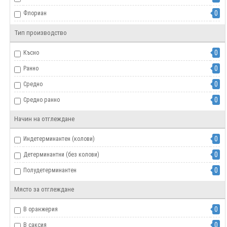
0
Флориан
0
Agrosel
Тип производство
0
Hortus
0
Късно
0
Superior
0
Ранно
0
FRANCHI
0
Средно
0
Sakata
0
Средно ранно
0
АГРОГИД
Начин на отглеждане
0
Индетерминантен (колови)
0
Детерминантни (без колови)
0
Полудетерминантен
Място за отглеждане
0
В оранжерия
0
В саксия