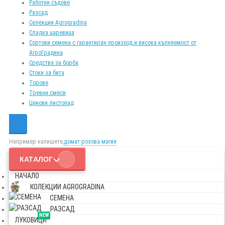
Работни съдове
Разсад
Селекции Agrogradina
Сладка царевица
Сортови семена с гарантиран произход и висока кълняемост от
АгроГрадина
Средства за борба
Стоки за бита
Торове
Тревни смеси
Ценови листопад
Например напишете,
домат розова магия
КАТАЛОГ
НАЧАЛО
КОЛЕКЦИИ AGROGRADINA
СЕМЕНА
РАЗСАД
NEW
ЛУКОВИЦИ