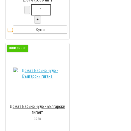
2.81€ (5.50 лв.)
-
+
Купи
ПОПУЛЯРЕН
Домат Бабино чудо - Български
гигант
3238