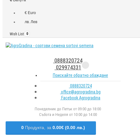
€ Euro
лв. Лев
Wish List
0
0888320724
029974331
Поискайте обратно обаждане
0888320724
office@agrogradina.bg
Facebook Agrogradina
Понеделник до Петък от 09:00 до 18:00
Събота и Неделя от 10:00 до 14:00
0
Продукта,
за
0.00€ (0.00 лв.)