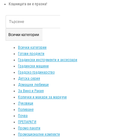
Кошницата ви е празна!
Всички категории
Всички категории
Готови продукти
Градински инструменти и аксесоари
Градински машини
Градско градинарство
Детска серия
Домашни любимци
За Вино и Ракия
Колички и макари за маркучи
Луковици
Поливане
Почва
ПРЕПАРАТИ
Промо пакети
Промоционални компекти