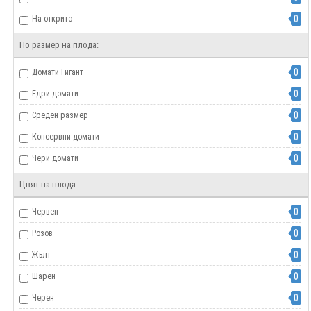
0
На открито
По размер на плода:
0
Домати Гигант
0
Едри домати
0
Среден размер
0
Консервни домати
0
Чери домати
Цвят на плода
0
Червен
0
Розов
0
Жълт
0
Шарен
0
Черен