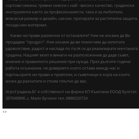
сортови семена, тревни смески с най - високо качество, градински
инструменти както за професионалисти, така и за любители,
всякакъв размер и дизайн, саксии, препарати за растителна защита,
посадъчен материал.
Какво ни прави различни от останалите? Ние не искаме да Ви
продадем "продукт". Ние искаме да ви помогнем да изпитате
удоволствие, радост и наслада по пътя си да реализирате мечтаната
градина. Нашият екип е винаги на разположение да даде съвет,
мнение и правилното решение при нужда. През дългите години
работа осъзнахме, че доверието което остава между нас и
партньорите ни прави и приятели, и съветници и хора на които
може да разчитате и стоим плътно до вас.
АгроГрадина.БГ е собственост на фирма КП Къмпани ЕООД булстат:
207040896 ,с. Мало Бучино тел. 0888320724
<
>