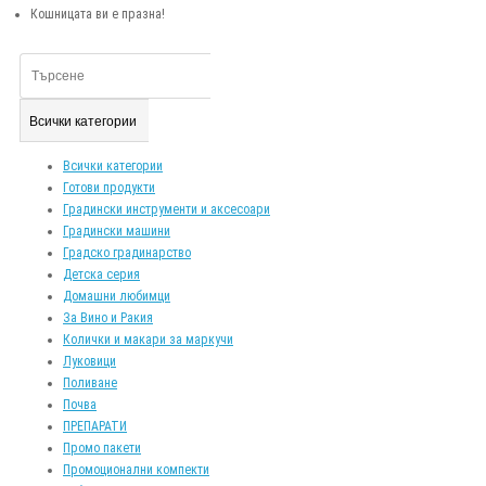
Кошницата ви е празна!
Всички категории
Всички категории
Готови продукти
Градински инструменти и аксесоари
Градински машини
Градско градинарство
Детска серия
Домашни любимци
За Вино и Ракия
Колички и макари за маркучи
Луковици
Поливане
Почва
ПРЕПАРАТИ
Промо пакети
Промоционални компекти