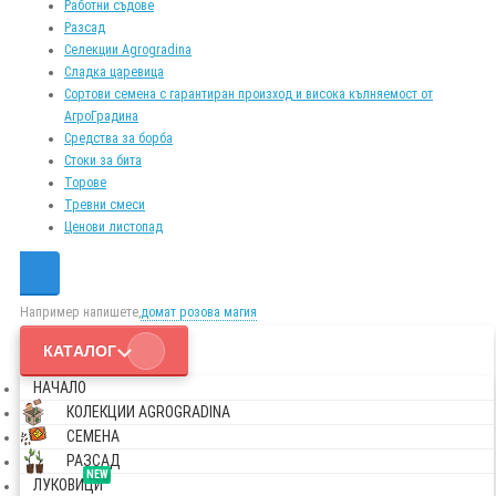
Работни съдове
Разсад
Селекции Agrogradina
Сладка царевица
Сортови семена с гарантиран произход и висока кълняемост от
АгроГрадина
Средства за борба
Стоки за бита
Торове
Тревни смеси
Ценови листопад
Например напишете,
домат розова магия
КАТАЛОГ
НАЧАЛО
КОЛЕКЦИИ AGROGRADINA
СЕМЕНА
РАЗСАД
NEW
ЛУКОВИЦИ