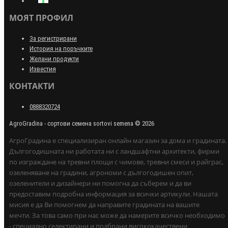
МОЯТ ПРОФИЛ
За регистрирани
История на поръчките
Желани продукти
Известия
КОНТАКТИ
0888320724
AgroGradina - сортови семена sortovi semena © 2026
АгроГрадина е специализиран онлайн магазин за дома и градината.
Дългогодишната ни работата ни с ландшафтни архитекти, фирми
по изграждане на тревни площи с чимове, тревни смеси и райграс,
озеленяване на градини, агрономи с дългогодишен опит,
озеленители и дизайнери ни помогна да съберем и да ви
предоставим подробна информация за всички артикули. Нашата
мисия е да Ви помогнем да направите градината на вашите
мечти. За това само при нас може да намерите всичко необходимо
- специално селектирани и подбрани висококачествени