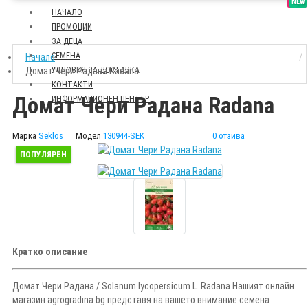
SALE
NEW
НАЧАЛО
ПРОМОЦИИ
ЗА ДЕЦА
СЕМЕНА
Начало
Домат Чери Радана Radana
УСЛОВИЯ ЗА ДОСТАВКА
КОНТАКТИ
Домат Чери Радана Radana
ИНФОРМАЦИОНЕН ЦЕНТЪР
Марка
Seklos
Модел
130944-SEK
0 отзива
ПОПУЛЯРЕН
Кратко описание
Домат Чери Радана / Solanum lycopersicum L. Radana Нашият онлайн
магазин agrogradina.bg представя на вашето внимание семена