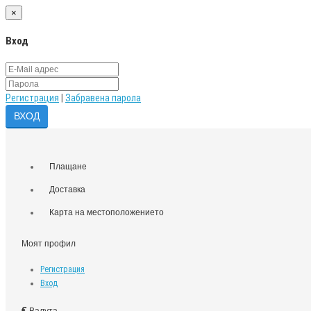
×
Вход
Регистрация
|
Забравена парола
Плащане
Доставка
Карта на местоположението
Моят профил
Регистрация
Вход
€
Валута