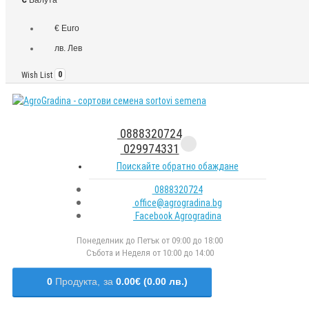
€ Euro
лв. Лев
Wish List
0
0888320724
029974331
Поискайте обратно обаждане
0888320724
office@agrogradina.bg
Facebook Agrogradina
Понеделник до Петък от 09:00 до 18:00
Събота и Неделя от 10:00 до 14:00
0
Продукта,
за
0.00€ (0.00 лв.)