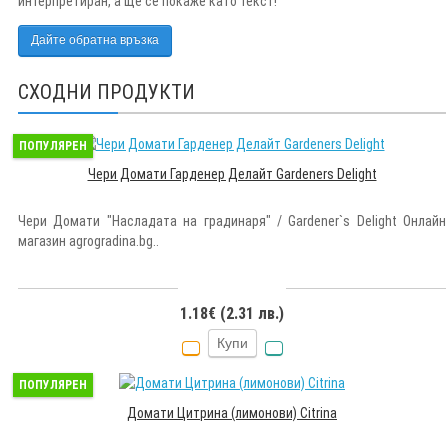
интерпретиран, а ще се покаже като текст!
Дайте обратна връзка
СХОДНИ ПРОДУКТИ
ПОПУЛЯРЕН
Чери Домати Гарденер Делайт Gardeners Delight
Чери Домати "Насладата на градинаря" / Gardener`s Delight Онлайн
магазин agrogradina.bg..
1.18€ (2.31 лв.)
Купи
ПОПУЛЯРЕН
Домати Цитрина (лимонови) Citrina