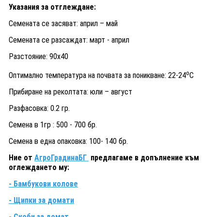
Указания за отглеждане:
Семената се засяват: април – май
Семената се разсаждат: март - април
Разстояние: 90х40
о
Оптимално температура на почвата за поникване: 22-24
С
Прибиране на реколтата: юли – август
Разфасовка: 0.2 гр.
Семена в 1гр : 500 - 700 бр.
Семена в една опаковка: 100- 140 бр.
Ние от
АгроГрадинаБГ
предлагаме в допълнение към
оглеждането му:
- Бамбукови колове
- Щипки за домати
- Скоби за домат