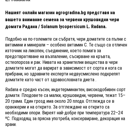
Нашият онлайн магазин
agrogradina.bg
представя на
вашето внимание семена за
червени
крушовидни
чери
домати Радана / Solanum lycopersicum L. Radana.
Подобно на по-големите си събратя, чери доматите са пълни с
витамини и минерали – особено витамин С. Те също са отличен
източник на ликопен, съединение, което помага за
предотвратяване на възпаление, съсирване на кръвта,
остеопороза и рак. Нивата на хранителни вещества в чери
доматите могат да варират в зависимост от сорта и кога са
прибрани, но
з
дравните експерти недвусмислено подкрепят
доматите като част от здравословната диета
.
Radana е средно късен, индетерминантен, високодобивен сорт
домати. Плодовете са малки, крушовидни, червени, тежат 15–
20 грама. Един грозд има около 20 плода. Отглежда се в
оранжерии и на открито. За отглеждане на открито са
необходими опори. Виреят най-добре при температура 22–24
ºC. Подходящ за прясна употреба, консервиране, декорация на
храни.