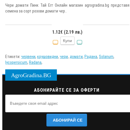
Чери домати Пинк Тай Егг Онлайн магазин agrogradina.bg представя
семена за сорт розови домати чер..
1.12€ (2.19 лв.)
Купи
Етикети:
червени
,
крушовидни
,
чери
,
домати
,
Радана
,
Solanum
,
lycopersicum
,
Radana
,
AgroGradina.BG
АБОНИРАЙТЕ СЕ ЗА ОФЕРТИ
АБОНИРАЙ СЕ