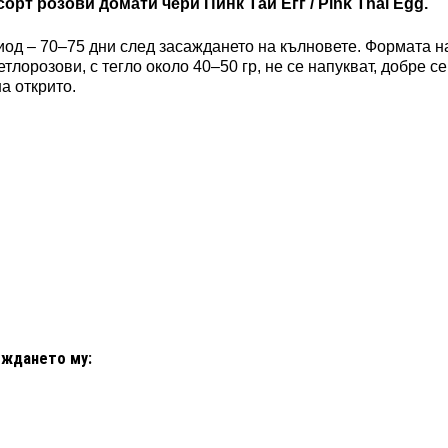
орт розови домати чери Пинк Тай Егг / Pink Thai Egg.
иод – 70–75 дни след засаждането на кълновете. Формата н
тлорозови, с тегло около 40–50 гр, не се напукват, добре се
а открито.
еждането му: