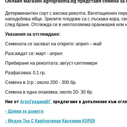
Онлайн магазин agrogradina.bg представя семена за с
Детерминантен сорт с висока реколта. Вегетационен пер
наподобява яйце. Зрелите плодове са с лъскава кора, све
след бране. Отглежда се в неотопляема оранжерия или н
Указания за отглеждане:
Семената се засяват на открито: април – май
Разсаждат се: март - април
Прибиране на реколтата: август-септември
Разфасовка: 0.1 гр.
Семена в 1гр : около 200 - 300 бр.
Семена в една опаковка: около 20- 30 бр.
Ние от
АгроГрадинаБГ
предлагаме в допълнение към огл
- Щипки за домати
- Меден Тор С Карбоксилни Киселини KOPER