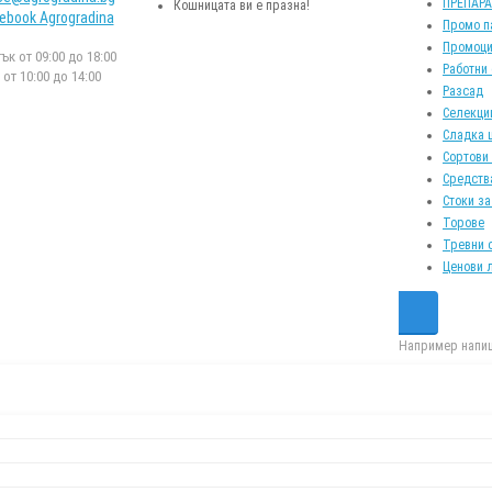
ПРЕПАР
Кошницата ви е празна!
ebook Agrogradina
Промо п
Промоци
к от 09:00 до 18:00
Работни
от 10:00 до 14:00
Разсад
Селекци
Сладка 
Сортови
Средств
Стоки за
Торове
Тревни 
Ценови 
Например напиш