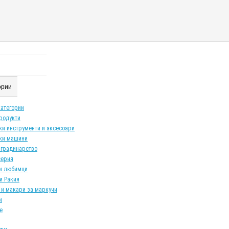
гории
категории
продукти
ки инструменти и аксесоари
ки машини
 градинарство
серия
и любимци
и Ракия
 и макари за маркучи
и
е