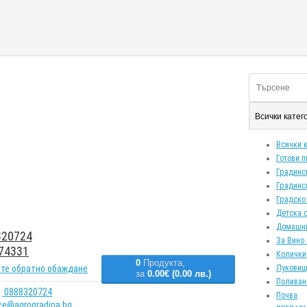
Всички кате
Всички 
Готови 
Градинс
Градинс
Градско
Детска 
Домашн
20724
За Вино 
74331
Колички
0
Продукта,
те обратно обаждане
Луковиц
за
0.00€ (0.00 лв.)
Поливан
0888320724
Почва
ice@agrogradina.bg