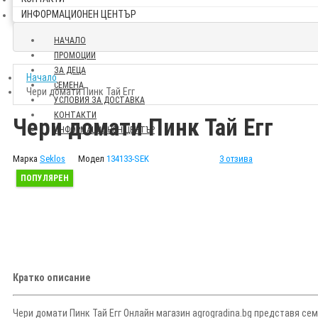
ИНФОРМАЦИОНЕН ЦЕНТЪР
НАЧАЛО
ПРОМОЦИИ
ЗА ДЕЦА
Начало
СЕМЕНА
Чери домати Пинк Тай Егг
УСЛОВИЯ ЗА ДОСТАВКА
КОНТАКТИ
Чери домати Пинк Тай Егг
ИНФОРМАЦИОНЕН ЦЕНТЪР
Марка
Seklos
Модел
134133-SEK
3 отзива
ПОПУЛЯРЕН
Кратко описание
Чери домати Пинк Тай Егг Онлайн магазин agrogradina.bg представя семе