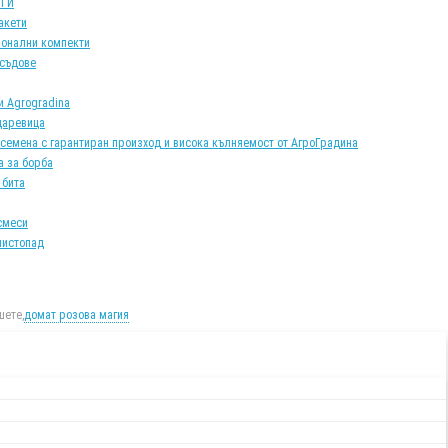
АТИ
акети
онални компекти
 съдове
и Agrogradina
царевица
 семена с гарантиран произход и висока кълняемост от АгроГрадина
а за борба
 бита
смеси
листопад
ете,
домат розова магия