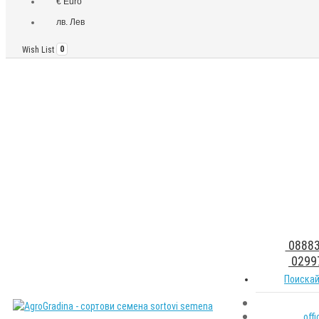
€ Euro
лв. Лев
Wish List
0
08883
0299
Поискай
off