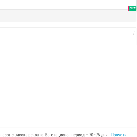
SALE
NEW
н сорт с висока реколта. Вегетационен период – 70–75 дни...
Прочети