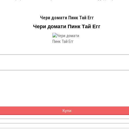
Чери домати Пинк Тай Егг
Чери домати Пинк Тай Егг
Купи