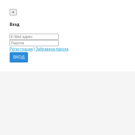
×
Вход
Регистрация
|
Забравена парола