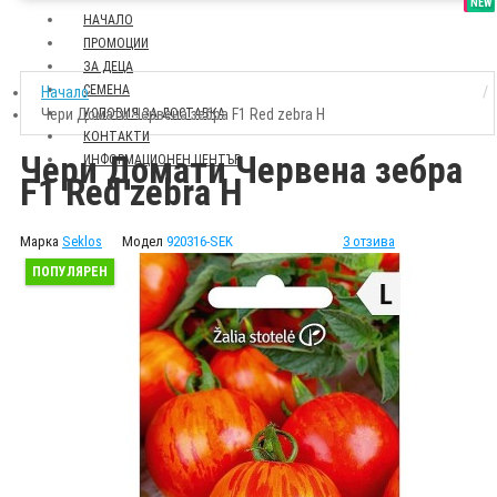
SALE
NEW
НАЧАЛО
ПРОМОЦИИ
ЗА ДЕЦА
СЕМЕНА
Начало
Чери Домати Червена зебра F1 Red zebra H
УСЛОВИЯ ЗА ДОСТАВКА
КОНТАКТИ
Чери Домати Червена зебра
ИНФОРМАЦИОНЕН ЦЕНТЪР
F1 Red zebra H
Марка
Seklos
Модел
920316-SEK
3 отзива
ПОПУЛЯРЕН