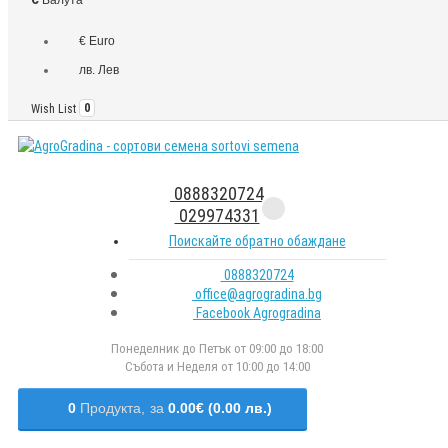
€ Euro
лв. Лев
Wish List
0
0888320724
029974331
Поискайте обратно обаждане
0888320724
office@agrogradina.bg
Facebook Agrogradina
Понеделник до Петък от 09:00 до 18:00
Събота и Неделя от 10:00 до 14:00
0
Продукта,
за
0.00€ (0.00 лв.)