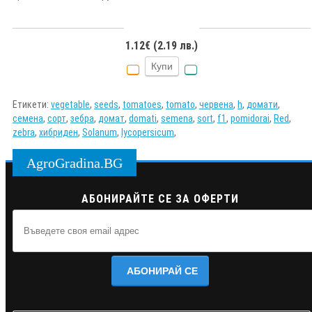
1.12€ (2.19 лв.)
Купи
Етикети:
vegetable
,
seeds
,
tomatoes
,
tomato
,
червена
,
h
,
домати
,
семена
,
сорт
,
зебра
,
домат
,
domati
,
semena
,
sort
,
f1
,
pomidorai
,
Red
,
zebra
,
хибриден
,
Solanum
,
lycopersicum
,
AgroGradina.BG
АБОНИРАЙТЕ СЕ ЗА ОФЕРТИ
АБОНИРАЙ СЕ