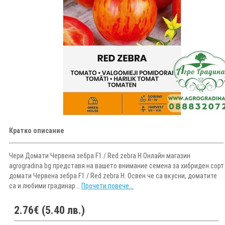
Кратко описание
Чери Домати Червена зебра F1 / Red zebra H Онлайн магазин
agrogradina.bg представя на вашето внимание семена за хибриден сорт
домати Червена зебра F1 / Red zebra H. Освен че са вкусни, доматите
са и любими градинар...
Прочети повече...
2.76€ (5.40 лв.)