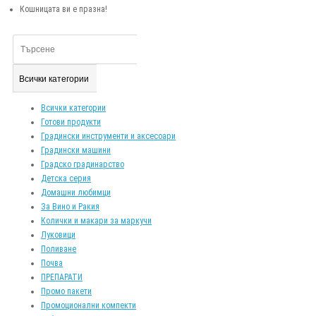
Кошницата ви е празна!
Всички категории
Всички категории
Готови продукти
Градински инструменти и аксесоари
Градински машини
Градско градинарство
Детска серия
Домашни любимци
За Вино и Ракия
Колички и макари за маркучи
Луковици
Поливане
Почва
ПРЕПАРАТИ
Промо пакети
Промоционални компекти