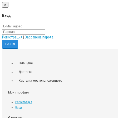
×
Вход
Регистрация
|
Забравена парола
Плащане
Доставка
Карта на местоположението
Моят профил
Регистрация
Вход
€
Валута