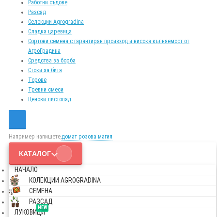
Работни съдове
Разсад
Селекции Agrogradina
Сладка царевица
Сортови семена с гарантиран произход и висока кълняемост от
АгроГрадина
Средства за борба
Стоки за бита
Торове
Тревни смеси
Ценови листопад
Например напишете,
домат розова магия
КАТАЛОГ
НАЧАЛО
КОЛЕКЦИИ AGROGRADINA
СЕМЕНА
РАЗСАД
NEW
ЛУКОВИЦИ