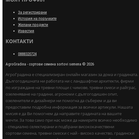
За регистрирани
История на поръчките
Желани продукти
Известия
КОНТАКТИ
0888320724
AgroGradina - сортови семена sortovi semena © 2026
АгроГрадина е специализиран онлайн магазин за дома и градината.
Дългогодишната ни работата ни с ландшафтни архитекти, фирми
по изграждане на тревни площи с чимове, тревни смеси и райграс,
озеленяване на градини, агрономи с дългогодишен опит,
озеленители и дизайнери ни помогна да съберем и да ви
предоставим подробна информация за всички артикули. Нашата
мисия е да Ви помогнем да направите градината на вашите
мечти. За това само при нас може да намерите всичко необходимо
- специално селектирани и подбрани висококачествени
сортови семена, тревни смески с най - високо качество, градински