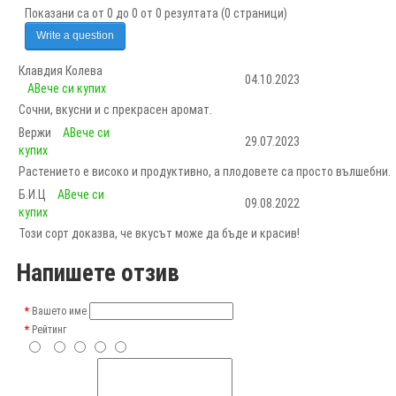
Показани са от 0 до 0 от 0 резултата (0 страници)
Write a question
Клавдия Колева
04.10.2023
AВече си купих
Сочни, вкусни и с прекрасен аромат.
Вержи
AВече си
29.07.2023
купих
Растението е високо и продуктивно, а плодовете са просто вълшебни.
Б.И.Ц
AВече си
09.08.2022
купих
Този сорт доказва, че вкусът може да бъде и красив!
Напишете отзив
Вашето име
Рейтинг