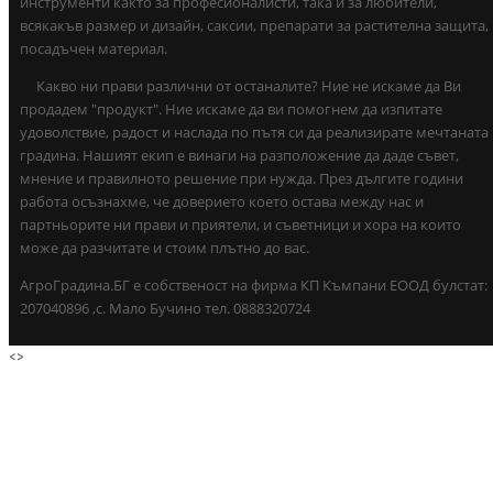
инструменти както за професионалисти, така и за любители,
всякакъв размер и дизайн, саксии, препарати за растителна защита,
посадъчен материал.
Какво ни прави различни от останалите? Ние не искаме да Ви
продадем "продукт". Ние искаме да ви помогнем да изпитате
удоволствие, радост и наслада по пътя си да реализирате мечтаната
градина. Нашият екип е винаги на разположение да даде съвет,
мнение и правилното решение при нужда. През дългите години
работа осъзнахме, че доверието което остава между нас и
партньорите ни прави и приятели, и съветници и хора на които
може да разчитате и стоим плътно до вас.
АгроГрадина.БГ е собственост на фирма КП Къмпани ЕООД булстат:
207040896 ,с. Мало Бучино тел. 0888320724
<
>