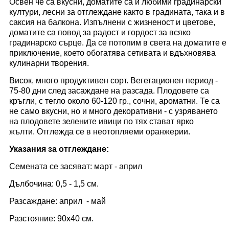
Освен че са вкусни, доматите са и любими градинарски
култури, лесни за отглеждане както в градината, така и в
саксия на балкона. Изпълнени с жизненост и цветове,
доматите са повод за радост и гордост за всяко
градинарско сърце. Да се потопим в света на доматите е
приключение, което обогатява сетивата и вдъхновява
кулинарни творения.
Висок, много продуктивен сорт. Вегетационен период -
75-80 дни след засаждане на разсада. Плодовете са
кръгли, с тегло около 60-120 гр., сочни, ароматни. Те са
не само вкусни, но и много декоративни - с узряването
на плодовете зелените ивици по тях стават ярко
жълти. Отглежда се в неотопляеми оранжерии.
Указания за отглеждане:
Семената се засяват: март - април
Дълбочина: 0,5 - 1,5 см.
Разсаждане: април - май
Разстояние: 90х40 cм.