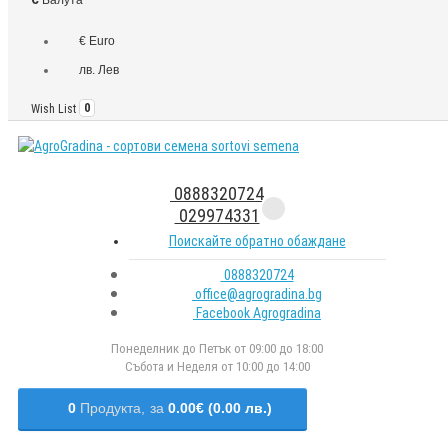
€ Euro
лв. Лев
Wish List
0
0888320724
029974331
Поискайте обратно обаждане
0888320724
office@agrogradina.bg
Facebook Agrogradina
Понеделник до Петък от 09:00 до 18:00
Събота и Неделя от 10:00 до 14:00
0
Продукта,
за
0.00€ (0.00 лв.)