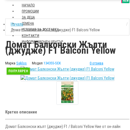
SALE
NEW
НАЧАЛО
ПРОМОЦИИ
ЗА ДЕЦА
СЕМЕНА
Начало
Домат Балконски Жълти (джудже) F1 Balconi Yellow
УСЛОВИЯ ЗА ДОСТАВКА
КОНТАКТИ
Домат Балконски Жълти
ИНФОРМАЦИОНЕН ЦЕНТЪР
(джудже) F1 Balconi Yellow
Марка
Seklos
Модел
134355-SEK
0 отзива
ПОПУЛЯРЕН
Кратко описание
Домат Балконски жълт (джудже) F1 / Balconi Yellow Ние от он-лайн