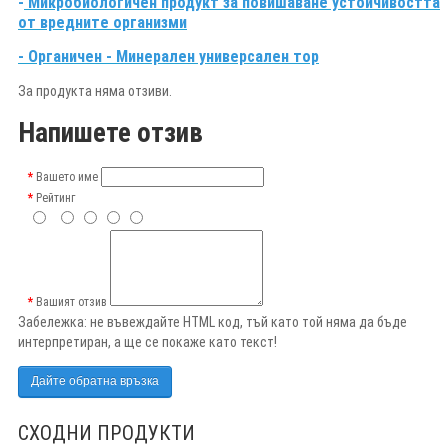
-
Микробиологичен продукт за повишаване устойчивостта
от вредните организми
- Органичен - Минерален универсален тор
За продукта няма отзиви.
Напишете отзив
Вашето име
Рейтинг
Вашият отзив
Забележка:
не въвеждайте HTML код, тъй като той няма да бъде
интерпретиран, а ще се покаже като текст!
Дайте обратна връзка
СХОДНИ ПРОДУКТИ