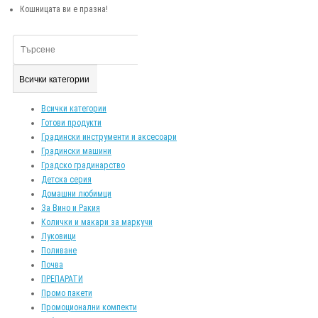
Кошницата ви е празна!
Всички категории
Всички категории
Готови продукти
Градински инструменти и аксесоари
Градински машини
Градско градинарство
Детска серия
Домашни любимци
За Вино и Ракия
Колички и макари за маркучи
Луковици
Поливане
Почва
ПРЕПАРАТИ
Промо пакети
Промоционални компекти