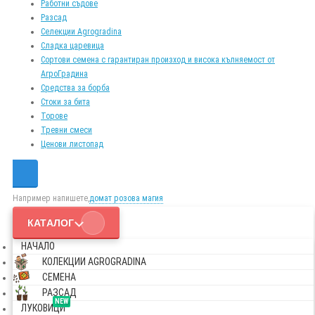
Работни съдове
Разсад
Селекции Agrogradina
Сладка царевица
Сортови семена с гарантиран произход и висока кълняемост от
АгроГрадина
Средства за борба
Стоки за бита
Торове
Тревни смеси
Ценови листопад
Например напишете,
домат розова магия
КАТАЛОГ
НАЧАЛО
КОЛЕКЦИИ AGROGRADINA
СЕМЕНА
РАЗСАД
NEW
ЛУКОВИЦИ