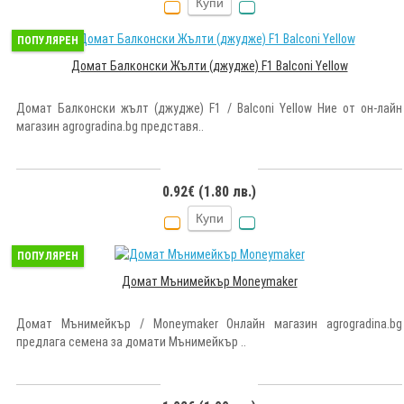
Купи
ПОПУЛЯРЕН
Домат Балконски Жълти (джудже) F1 Balconi Yellow
Домат Балконски жълт (джудже) F1 / Balconi Yellow Ние от он-лайн
магазин agrogradina.bg представя..
0.92€ (1.80 лв.)
Купи
ПОПУЛЯРЕН
Домат Мънимейкър Moneymaker
Домат Мънимейкър / Moneymaker Онлайн магазин agrogradina.bg
предлага семена за домати Мънимейкър ..