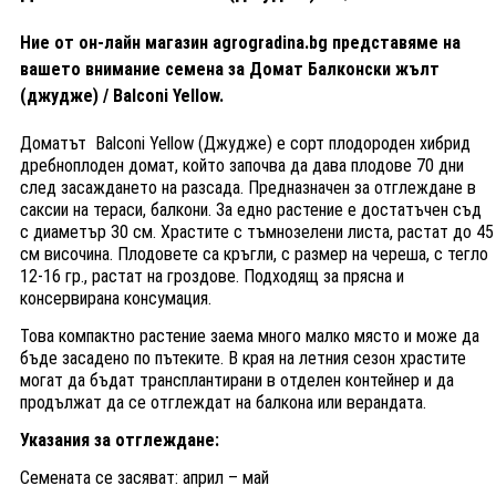
Ние от он-лайн магазин agrogradina.bg представяме на
вашето внимание семена за Домат Балконски жълт
(джудже) / Balconi Yellow.
Доматът Balconi Yellow (Джудже) е сорт плодороден хибрид
дребноплоден домат, който започва да дава плодове 70 дни
след засаждането на разсада. Предназначен за отглеждане в
саксии на тераси, балкони. За едно растение е достатъчен съд
с диаметър 30 ​​см. Храстите с тъмнозелени листа, растат до 45
см височина. Плодовете са кръгли, с размер на череша, с тегло
12-16 гр., растат на гроздове. Подходящ за прясна и
консервирана консумация.
Това компактно растение заема много малко място и може да
бъде засадено по пътеките. В края на летния сезон храстите
могат да бъдат трансплантирани в отделен контейнер и да
продължат да се отглеждат на балкона или верандата.
Указания за отглеждане:
Семената се засяват: април – май