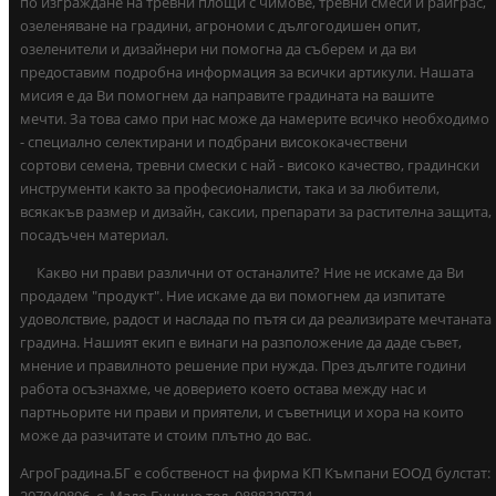
по изграждане на тревни площи с чимове, тревни смеси и райграс,
озеленяване на градини, агрономи с дългогодишен опит,
озеленители и дизайнери ни помогна да съберем и да ви
предоставим подробна информация за всички артикули. Нашата
мисия е да Ви помогнем да направите градината на вашите
мечти. За това само при нас може да намерите всичко необходимо
- специално селектирани и подбрани висококачествени
сортови семена, тревни смески с най - високо качество, градински
инструменти както за професионалисти, така и за любители,
всякакъв размер и дизайн, саксии, препарати за растителна защита,
посадъчен материал.
Какво ни прави различни от останалите? Ние не искаме да Ви
продадем "продукт". Ние искаме да ви помогнем да изпитате
удоволствие, радост и наслада по пътя си да реализирате мечтаната
градина. Нашият екип е винаги на разположение да даде съвет,
мнение и правилното решение при нужда. През дългите години
работа осъзнахме, че доверието което остава между нас и
партньорите ни прави и приятели, и съветници и хора на които
може да разчитате и стоим плътно до вас.
АгроГрадина.БГ е собственост на фирма КП Къмпани ЕООД булстат:
207040896 ,с. Мало Бучино тел. 0888320724