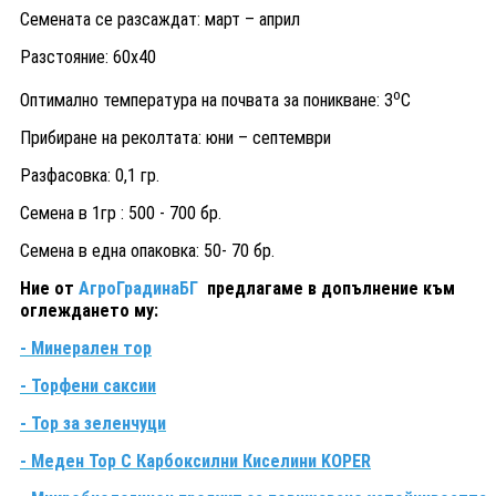
Семената се разсаждат: март – април
Разстояние: 60х40
о
Оптимално температура на почвата за поникване: 3
С
Прибиране на реколтата: юни – септември
Разфасовка: 0,1 гр.
Семена в 1гр : 500 - 700 бр.
Семена в една опаковка: 50- 70 бр.
Ние от
АгроГрадинаБГ
предлагаме в допълнение към
оглеждането му:
- Минерален тор
- Торфени саксии
- Тор за зеленчуци
- Меден Тор С Карбоксилни Киселини KOPER