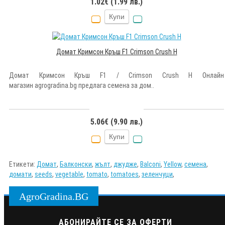
1.02€ (1.99 лв.)
Купи
Домат Кримсон Кръш F1 Crimson Crush H
Домат Кримсон Кръш F1 / Crimson Crush H Онлайн
магазин agrogradina.bg предлага семена за дом..
5.06€ (9.90 лв.)
Купи
Етикети:
Домат
,
Балконски
,
жълт
,
джудже
,
Balconi
,
Yellow
,
семена
,
домати
,
seeds
,
vegetable
,
tomato
,
tomatoes
,
зеленчуци
,
AgroGradina.BG
АБОНИРАЙТЕ СЕ ЗА ОФЕРТИ