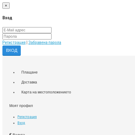
×
Вход
Регистрация
|
Забравена парола
Плащане
Доставка
Карта на местоположението
Моят профил
Регистрация
Вход
€
Валута