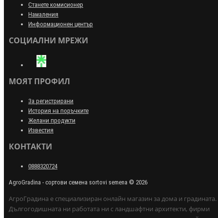
Станете комисионер
Намаления
Информационен център
СОЦИАЛНИ МРЕЖИ
МОЯТ ПРОФИЛ
За регистрирани
История на поръчките
Желани продукти
Известия
КОНТАКТИ
0888320724
AgroGradina - сортови семена sortovi semena © 2026
АгроГрадина е специализиран онлайн магазин за дома и градината.
Дългогодишната ни работата ни с ландшафтни архитекти, фирми