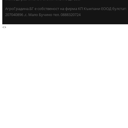
АгроГрадина.БГ е собственост на фирма КП Къмпани ЕООД булстат:
207040896 ,с. Мало Бучино тел. 0888320724
<
>