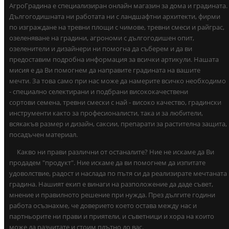
АгроГрадина е специализиран онлайн магазин за дома и градината.
Дългогодишната ни работата ни с ландшафтни архитекти, фирми
по изграждане на тревни площи с чимове, тревни смеси и райграс,
озеленяване на градини, агрономи с дългогодишен опит,
озеленители и дизайнери ни помогна да съберем и да ви
предоставим подробна информация за всички артикули. Нашата
мисия е да Ви помогнем да направите градината на вашите
мечти. За това само при нас може да намерите всичко необходимо
- специално селектирани и подбрани висококачествени
сортови семена, тревни смески с най - високо качество, градински
инструменти както за професионалисти, така и за любители,
всякакъв размер и дизайн, саксии, препарати за растителна защита,
посадъчен материал.
Какво ни прави различни от останалите? Ние не искаме да Ви
продадем "продукт". Ние искаме да ви помогнем да изпитате
удоволствие, радост и наслада по пътя си да реализирате мечтаната
градина. Нашият екип е винаги на разположение да даде съвет,
мнение и правилното решение при нужда. През дългите години
работа осъзнахме, че доверието което остава между нас и
партньорите ни прави и приятели, и съветници и хора на които
може да разчитате и стоим плътно до вас.