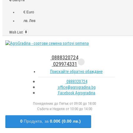
€ Euro
лв. Лев
Wish List
0
0888320724
029974331
Поискайте обратно обаждане
0888320724
office@agrogradina.bg
Facebook Agrogradina
Понеделник до Петък от 09:00 до 18:00
Събота и Неделя от 10:00 до 14:00
0
Продукта,
за
0.00€ (0.00 лв.)