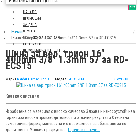
ИНФОРМАЦИОНЕН ЦЕНТЪР
SALE
NEW
НАЧАЛО
ПРОМОЦИИ
ЗА ДЕЦА
СЕМЕНА
Начало
Шина за вер. трион 16" 400mm 3/8" 1.3mm 57 за RD-ECS15
УСЛОВИЯ ЗА ДОСТАВКА
КОНТАКТИ
Шина за вер. трион 16"
ИНФОРМАЦИОНЕН ЦЕНТЪР
400mm 3/8" 1.3mm 57 за RD-
ECS15
Марка
Raider Garden Tools
Модел
141305-EM
0 отзива
Кратко описание
Изработена от материал с високо качество Здрава и износоустойчива,
гарантира висока производителност и отлични резултати Стеснена
симетрична форма, маневрена и с възможност за обръщане за по-
дълъг живот Малкият радиус на...
Прочети повече...