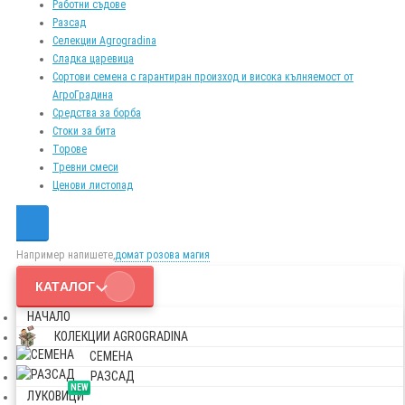
Работни съдове
Разсад
Селекции Agrogradina
Сладка царевица
Сортови семена с гарантиран произход и висока кълняемост от
АгроГрадина
Средства за борба
Стоки за бита
Торове
Тревни смеси
Ценови листопад
Например напишете,
домат розова магия
КАТАЛОГ
НАЧАЛО
КОЛЕКЦИИ AGROGRADINA
СЕМЕНА
РАЗСАД
NEW
ЛУКОВИЦИ