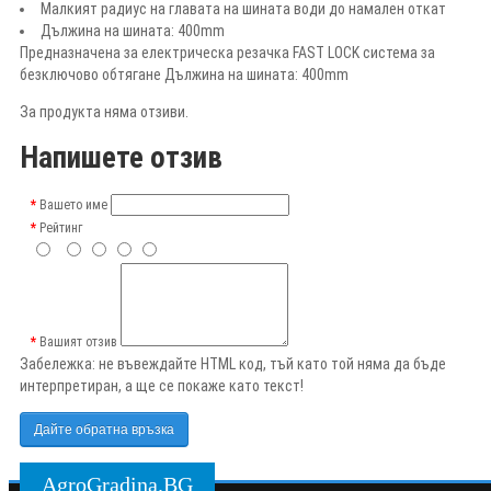
Малкият радиус на главата на шината води до намален откат
Дължина на шината: 400mm
Предназначена за електрическа резачка FAST LOCK система за
безключово обтягане Дължина на шината: 400mm
За продукта няма отзиви.
Напишете отзив
Вашето име
Рейтинг
Вашият отзив
Забележка:
не въвеждайте HTML код, тъй като той няма да бъде
интерпретиран, а ще се покаже като текст!
Дайте обратна връзка
AgroGradina.BG