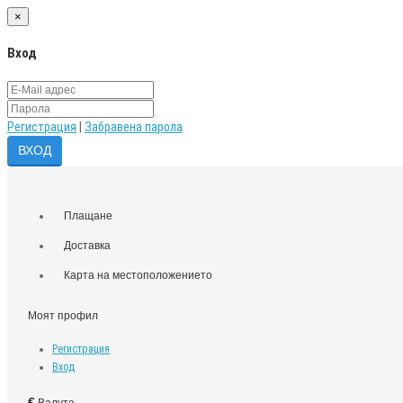
×
Вход
Регистрация
|
Забравена парола
Плащане
Доставка
Карта на местоположението
Моят профил
Регистрация
Вход
€
Валута