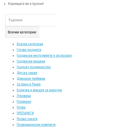
Кошницата ви е празна!
Всички категории
Всички категории
Готови продукти
Градински инструменти и аксесоари
Градински машини
Градско градинарство
Детска серия
Домашни любимци
За Вино и Ракия
Колички и макари за маркучи
Луковици
Поливане
Почва
ПРЕПАРАТИ
Промо пакети
Промоционални компекти