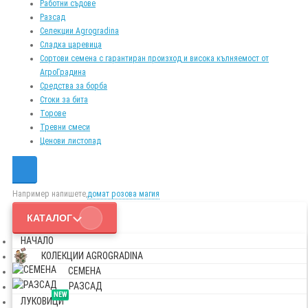
Работни съдове
Разсад
Селекции Agrogradina
Сладка царевица
Сортови семена с гарантиран произход и висока кълняемост от
АгроГрадина
Средства за борба
Стоки за бита
Торове
Тревни смеси
Ценови листопад
Например напишете,
домат розова магия
КАТАЛОГ
НАЧАЛО
КОЛЕКЦИИ AGROGRADINA
СЕМЕНА
РАЗСАД
NEW
ЛУКОВИЦИ