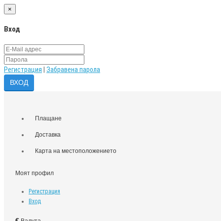
×
Вход
Регистрация
|
Забравена парола
Плащане
Доставка
Карта на местоположението
Моят профил
Регистрация
Вход
€
Валута