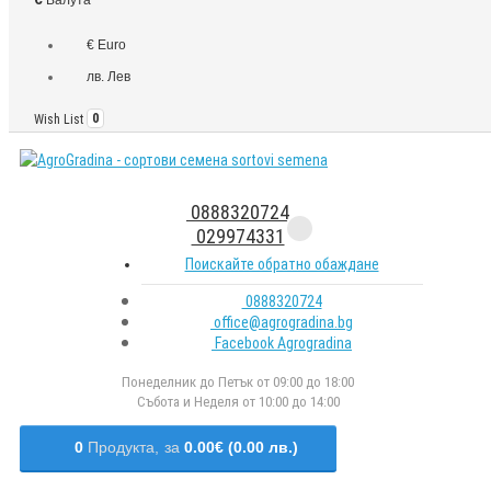
€ Euro
лв. Лев
Wish List
0
0888320724
029974331
Поискайте обратно обаждане
0888320724
office@agrogradina.bg
Facebook Agrogradina
Понеделник до Петък от 09:00 до 18:00
Събота и Неделя от 10:00 до 14:00
0
Продукта,
за
0.00€ (0.00 лв.)