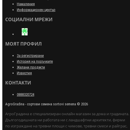
Намаления
Информационен център
СОЦИАЛНИ МРЕЖИ
МОЯТ ПРОФИЛ
За регистрирани
История на поръчките
Желани продукти
Известия
КОНТАКТИ
0888320724
AgroGradina - сортови семена sortovi semena © 2026
АгроГрадина е специализиран онлайн магазин за дома и градината.
Дългогодишната ни работата ни с ландшафтни архитекти, фирми
по изграждане на тревни площи с чимове, тревни смеси и райграс,