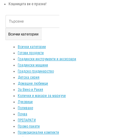
Кошницата ви е празна!
Всички категории
Всички категории
Готови продукти
Градински инструменти и аксесоари
Градински машини
Градско градинарство
Детска серия
Домашни любимци
За Вино и Ракия
Колички и макари за маркучи
Луковици
Поливане
Почва
ПРЕПАРАТИ
Промо пакети
Промоционални компекти