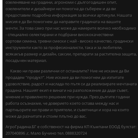
озеленяване на градини, агрономи с дългогодишен опит,
озеленители и дизайнери ни помогна да съберем и да ви
предоставим подробна информация за всички артикули. Нашата
мисия е да Ви помогнем да направите градината на вашите
мечти. За това само при нас може да намерите всичко необходимо
- специално селектирани и подбрани висококачествени
сортови семена, тревни смески с най - високо качество, градински
инструменти както за професионалисти, така и за любители,
всякакъв размер и дизайн, саксии, препарати за растителна защита,
посадъчен материал.
Какво ни прави различни от останалите? Ние не искаме да Ви
продадем "продукт". Ние искаме да ви помогнем да изпитате
удоволствие, радост и наслада по пътя си да реализирате мечтаната
градина. Нашият екип е винаги на разположение да даде съвет,
мнение и правилното решение при нужда. През дългите години
работа осъзнахме, че доверието което остава между нас и
партньорите ни прави и приятели, и съветници и хора на които
може да разчитате и стоим плътно до вас.
АгроГрадина.БГ е собственост на фирма КП Къмпани ЕООД булстат:
207040896 ,с. Мало Бучино тел. 0888320724