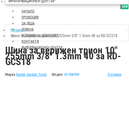
ИНФОРМАЦИОНЕН ЦЕНТЪР
SALE
NEW
НАЧАЛО
ПРОМОЦИИ
ЗА ДЕЦА
СЕМЕНА
Начало
Шина за верижен трион 10" 255mm 3/8" 1.3mm 40 за RD-GCS18
УСЛОВИЯ ЗА ДОСТАВКА
КОНТАКТИ
Шина за верижен трион 10"
ИНФОРМАЦИОНЕН ЦЕНТЪР
255mm 3/8" 1.3mm 40 за RD-
GCS18
Марка
Raider Garden Tools
Модел
141308-EM
0 отзива