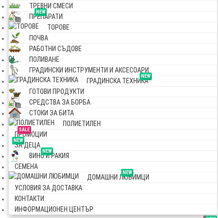
ТРЕВНИ СМЕСИ
NEW
ПРЕПАРАТИ
ТОРОВЕ
ПОЧВА
РАБОТНИ СЪДОВЕ
ПОЛИВАНЕ
ГРАДИНСКИ ИНСТРУМЕНТИ И АКСЕСОАРИ
NEW
ГРАДИНСКА ТЕХНИКА
ГОТОВИ ПРОДУКТИ
СРЕДСТВА ЗА БОРБА
СТОКИ ЗА БИТА
ПОЛИЕТИЛЕН
SALE
ПРОМОЦИИ
NEW
ЗА ДЕЦА
NEW
ВИНО И РАКИЯ
СЕМЕНА
NEW
ДОМАШНИ ЛЮБИМЦИ
УСЛОВИЯ ЗА ДОСТАВКА
КОНТАКТИ
ИНФОРМАЦИОНЕН ЦЕНТЪР