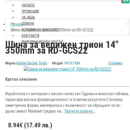
SALE
NEW
НАЧАЛО
ПРОМОЦИИ
ЗА ДЕЦА
СЕМЕНА
Начало
Шина за верижен трион 14" 350mm за RD-GCS22
УСЛОВИЯ ЗА ДОСТАВКА
КОНТАКТИ
Шина за верижен трион 14"
ИНФОРМАЦИОНЕН ЦЕНТЪР
350mm за RD-GCS22
Марка
Raider Garden Tools
Модел
141311-EM
0 отзива
Кратко описание
Изработена от материал с високо качество Здрава и износоустойчива,
гарантира висока производителност и отлични резултати Стеснена
симетрична форма, маневрена и с възможност за обръщане за по-
дълъг живот Малкият радиус на...
Прочети повече...
8.94€ (17.49 лв.)