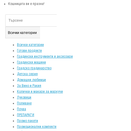
Кошницата ви е празна!
Всички категории
Всички категории
Готови продукти
Градински инструменти и аксесоари
Градински машини
Градско градинарство
Детска серия
Домашни любимци
За Вино и Ракия
Колички и макари за маркучи
Луковици
Поливане
Почва
ПРЕПАРАТИ
Промо пакети
Промоционални компекти