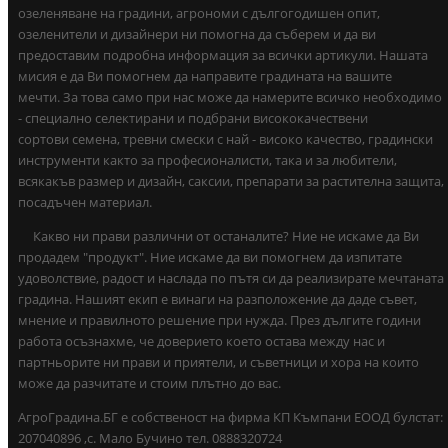
озеленяване на градини, агрономи с дългогодишен опит,
озеленители и дизайнери ни помогна да съберем и да ви
предоставим подробна информация за всички артикули. Нашата
мисия е да Ви помогнем да направите градината на вашите
мечти. За това само при нас може да намерите всичко необходимо
- специално селектирани и подбрани висококачествени
сортови семена, тревни смески с най - високо качество, градински
инструменти както за професионалисти, така и за любители,
всякакъв размер и дизайн, саксии, препарати за растителна защита,
посадъчен материал.
Какво ни прави различни от останалите? Ние не искаме да Ви
продадем "продукт". Ние искаме да ви помогнем да изпитате
удоволствие, радост и наслада по пътя си да реализирате мечтаната
градина. Нашият екип е винаги на разположение да даде съвет,
мнение и правилното решение при нужда. През дългите години
работа осъзнахме, че доверието което остава между нас и
партньорите ни прави и приятели, и съветници и хора на които
може да разчитате и стоим плътно до вас.
АгроГрадина.БГ е собственост на фирма КП Къмпани ЕООД булстат:
207040896 ,с. Мало Бучино тел. 0888320724