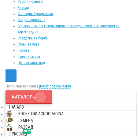
Работни съдове
Разсад
Селекции Agrogradina
Сладка царевица
Сортови семена с гарантиран произход и висока кълняемост от
АгроГрадина
Средства за борба
Стоки за бита
Торове
Тревни смеси
Ценови листопад
Например напишете,
домат розова магия
КАТАЛОГ
НАЧАЛО
КОЛЕКЦИИ AGROGRADINA
СЕМЕНА
РАЗСАД
NEW
ЛУКОВИЦИ