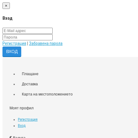
×
Вход
Регистрация
|
Забравена парола
Плащане
Доставка
Карта на местоположението
Моят профил
Регистрация
Вход
€
Валута