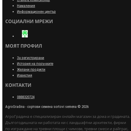
Намаления
Информационен център
СОЦИАЛНИ МРЕЖИ
МОЯТ ПРОФИЛ
За регистрирани
История на поръчките
Желани продукти
Известия
КОНТАКТИ
0888320724
AgroGradina - сортови семена sortovi semena © 2026
АгроГрадина е специализиран онлайн магазин за дома и градината.
Дългогодишната ни работата ни с ландшафтни архитекти, фирми
по изграждане на тревни площи с чимове, тревни смеси и райграс,