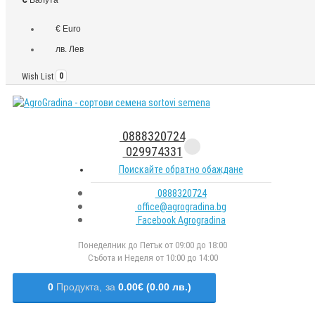
€ Euro
лв. Лев
Wish List
0
0888320724
029974331
Поискайте обратно обаждане
0888320724
office@agrogradina.bg
Facebook Agrogradina
Понеделник до Петък от 09:00 до 18:00
Събота и Неделя от 10:00 до 14:00
0
Продукта,
за
0.00€ (0.00 лв.)