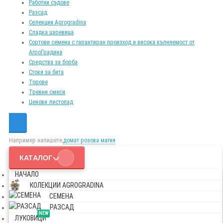
Работни съдове
Разсад
Селекции Agrogradina
Сладка царевица
Сортови семена с гарантиран произход и висока кълняемост от
АгроГрадина
Средства за борба
Стоки за бита
Торове
Тревни смеси
Ценови листопад
Например напишете,
домат розова магия
КАТАЛОГ
НАЧАЛО
КОЛЕКЦИИ AGROGRADINA
СЕМЕНА
РАЗСАД
NEW
ЛУКОВИЦИ