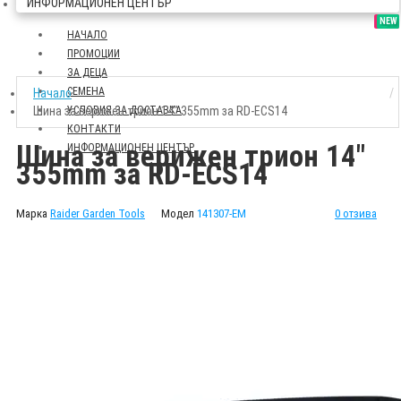
ИНФОРМАЦИОНЕН ЦЕНТЪР
SALE
NEW
НАЧАЛО
ПРОМОЦИИ
ЗА ДЕЦА
СЕМЕНА
Начало
Шина за верижен трион 14" 355mm за RD-ECS14
УСЛОВИЯ ЗА ДОСТАВКА
КОНТАКТИ
Шина за верижен трион 14"
ИНФОРМАЦИОНЕН ЦЕНТЪР
355mm за RD-ECS14
Марка
Raider Garden Tools
Модел
141307-EM
0 отзива