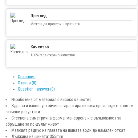
Преглед
Можеш да провериш пратката
Качество
100% гарантирано качество
Описание
Отзиви (0)
Question - answer (0)
Изработена от материал с високо качество
Здрава и износоустойчива, гарантира висока производителност и
отлични резултати
Стеснена симетрична форма, маневрена и с възможност за
обръщане за по-дълъг живот
Малкият радиус на главата на шината води до намален откат
Дължина на шината: 355mm