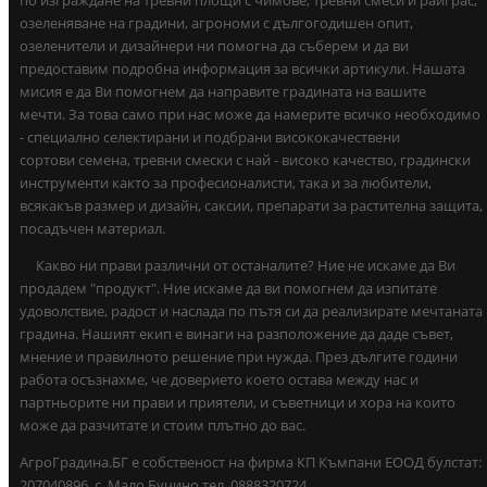
по изграждане на тревни площи с чимове, тревни смеси и райграс,
озеленяване на градини, агрономи с дългогодишен опит,
озеленители и дизайнери ни помогна да съберем и да ви
предоставим подробна информация за всички артикули. Нашата
мисия е да Ви помогнем да направите градината на вашите
мечти. За това само при нас може да намерите всичко необходимо
- специално селектирани и подбрани висококачествени
сортови семена, тревни смески с най - високо качество, градински
инструменти както за професионалисти, така и за любители,
всякакъв размер и дизайн, саксии, препарати за растителна защита,
посадъчен материал.
Какво ни прави различни от останалите? Ние не искаме да Ви
продадем "продукт". Ние искаме да ви помогнем да изпитате
удоволствие, радост и наслада по пътя си да реализирате мечтаната
градина. Нашият екип е винаги на разположение да даде съвет,
мнение и правилното решение при нужда. През дългите години
работа осъзнахме, че доверието което остава между нас и
партньорите ни прави и приятели, и съветници и хора на които
може да разчитате и стоим плътно до вас.
АгроГрадина.БГ е собственост на фирма КП Къмпани ЕООД булстат:
207040896 ,с. Мало Бучино тел. 0888320724