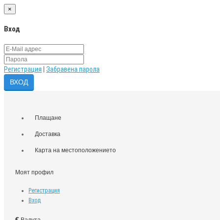
×
Вход
Регистрация
|
Забравена парола
Плащане
Доставка
Карта на местоположението
Моят профил
Регистрация
Вход
€
Валута