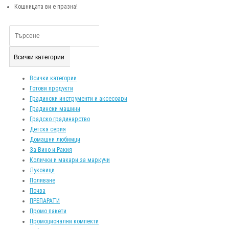
Кошницата ви е празна!
Всички категории
Всички категории
Готови продукти
Градински инструменти и аксесоари
Градински машини
Градско градинарство
Детска серия
Домашни любимци
За Вино и Ракия
Колички и макари за маркучи
Луковици
Поливане
Почва
ПРЕПАРАТИ
Промо пакети
Промоционални компекти