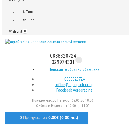
€ Euro
лв. Лев
Wish List
0
0888320724
029974331
Поискайте обратно обаждане
0888320724
office@agrogradina.bg
Facebook Agrogradina
Понеделник до Петък от 09:00 до 18:00
Събота и Неделя от 10:00 до 14:00
0
Продукта,
за
0.00€ (0.00 лв.)