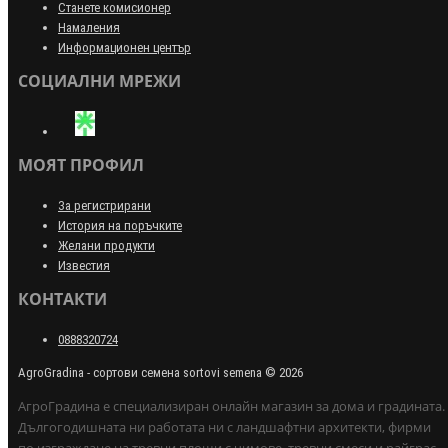
Станете комисионер
Намаления
Информационен център
СОЦИАЛНИ МРЕЖИ
МОЯТ ПРОФИЛ
За регистрирани
История на поръчките
Желани продукти
Известия
КОНТАКТИ
0888320724
AgroGradina - сортови семена sortovi semena © 2026
АгроГрадина е специализиран онлайн магазин за дома и градината.
Дългогодишната ни работата ни с ландшафтни архитекти, фирми