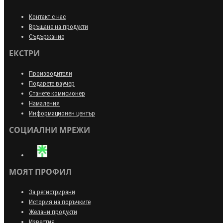
Контакт с нас
Връщане на продукти
Съдържание
ЕКСТРИ
Производители
Подарете ваучер
Станете комисионер
Намаления
Информационен център
СОЦИАЛНИ МРЕЖИ
МОЯТ ПРОФИЛ
За регистрирани
История на поръчките
Желани продукти
Известия