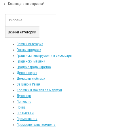
Кошницата ви е празна!
Всички категории
Всички категории
Готови продукти
Градински инструменти и аксесоари
Градински машини
Градско градинарство
Детска серия
Домашни любимци
За Вино и Ракия
Колички и макари за маркучи
Луковици
Поливане
Почва
ПРЕПАРАТИ
Промо пакети
Промоционални компекти