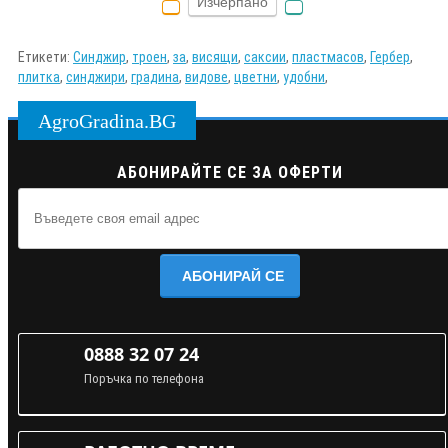
Изчерпано
Етикети:
Синджир
,
троен
,
за
,
висящи
,
саксии
,
пластмасов
,
Гербер
,
плитка
,
синджири
,
градина
,
видове
,
цветни
,
удобни
,
AgroGradina.BG
АБОНИРАЙТЕ СЕ ЗА ОФЕРТИ
АБОНИРАЙ СЕ
0888 32 07 24
Поръчка по телефона