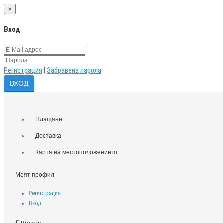
×
Вход
Регистрация
|
Забравена парола
Плащане
Доставка
Карта на местоположението
Моят профил
Регистрация
Вход
€
Валута