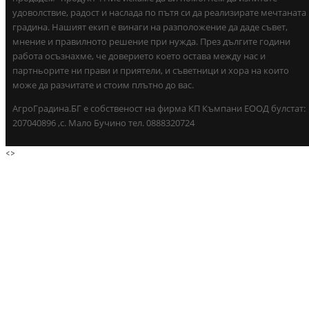
удоволствие, радост и наслада по пътя си да реализирате мечтаната
градина. Нашият екип е винаги на разположение да даде съвет,
мнение и правилното решение при нужда. През дългите години
работа осъзнахме, че доверието което остава между нас и
партньорите ни прави и приятели, и съветници и хора на които
може да разчитате и стоим плътно до вас.
АгроГрадина.БГ е собственост на фирма КП Къмпани ЕООД булстат:
207040896 ,с. Мало Бучино тел. 0888320724
<
>