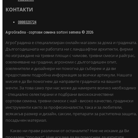
КОНТАКТИ
0888320724
AgroGradina - сортови семена sortovi semena © 2026
АгроГрадина е специализиран онлайн магазин за дома и градината.
Дългогодишната ни работата ни с ландшафтни архитекти, фирми
по изграждане на тревни площи с чимове, тревни смеси и райграс,
озеленяване на градини, агрономи с дългогодишен опит,
озеленители и дизайнери ни помогна да съберем и да ви
предоставим подробна информация за всички артикули. Нашата
мисия е да Ви помогнем да направите градината на вашите
мечти. За това само при нас може да намерите всичко необходимо
- специално селектирани и подбрани висококачествени
сортови семена, тревни смески с най - високо качество, градински
инструменти както за професионалисти, така и за любители,
всякакъв размер и дизайн, саксии, препарати за растителна защита,
посадъчен материал.
Какво ни прави различни от останалите? Ние не искаме да Ви
продадем "продукт". Ние искаме да ви помогнем да изпитате