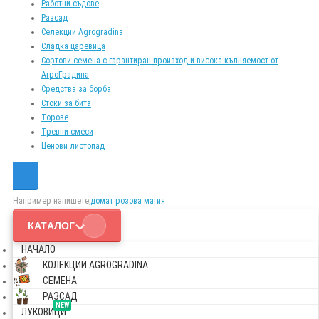
Работни съдове
Разсад
Селекции Agrogradina
Сладка царевица
Сортови семена с гарантиран произход и висока кълняемост от
АгроГрадина
Средства за борба
Стоки за бита
Торове
Тревни смеси
Ценови листопад
Например напишете,
домат розова магия
КАТАЛОГ
НАЧАЛО
КОЛЕКЦИИ AGROGRADINA
СЕМЕНА
РАЗСАД
NEW
ЛУКОВИЦИ