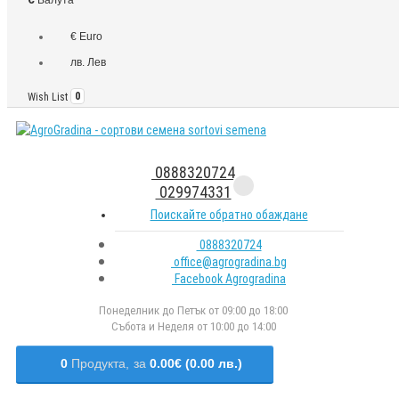
€ Euro
лв. Лев
Wish List
0
0888320724
029974331
Поискайте обратно обаждане
0888320724
office@agrogradina.bg
Facebook Agrogradina
Понеделник до Петък от 09:00 до 18:00
Събота и Неделя от 10:00 до 14:00
0
Продукта,
за
0.00€ (0.00 лв.)