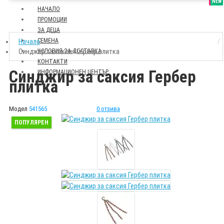
SALE
NEW
НАЧАЛО
ПРОМОЦИИ
ЗА ДЕЦА
СЕМЕНА
Начало
Синджир за саксия Гербер плитка
УСЛОВИЯ ЗА ДОСТАВКА
КОНТАКТИ
Синджир за саксия Гербер
ИНФОРМАЦИОНЕН ЦЕНТЪР
плитка
Модел
541565
0 отзива
ПОПУЛЯРЕН