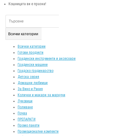
Кошницата ви е празна!
Всички категории
Всички категории
Готови продукти
Градински инструменти и аксесоари
Градински машини
Градско градинарство
Детска серия
Домашни любимци
За Вино и Ракия
Колички и макари за маркучи
Луковици
Поливане
Почва
ПРЕПАРАТИ
Промо пакети
Промоционални компекти