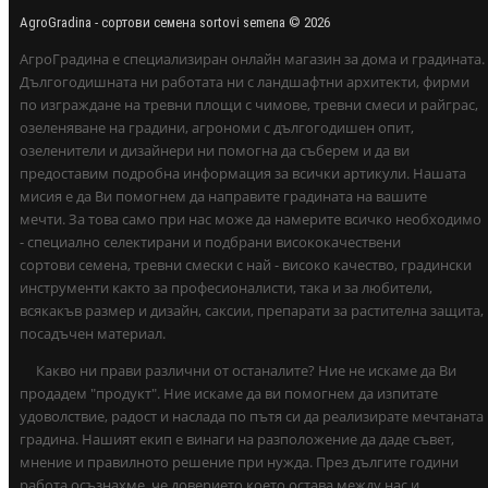
AgroGradina - сортови семена sortovi semena © 2026
АгроГрадина е специализиран онлайн магазин за дома и градината.
Дългогодишната ни работата ни с ландшафтни архитекти, фирми
по изграждане на тревни площи с чимове, тревни смеси и райграс,
озеленяване на градини, агрономи с дългогодишен опит,
озеленители и дизайнери ни помогна да съберем и да ви
предоставим подробна информация за всички артикули. Нашата
мисия е да Ви помогнем да направите градината на вашите
мечти. За това само при нас може да намерите всичко необходимо
- специално селектирани и подбрани висококачествени
сортови семена, тревни смески с най - високо качество, градински
инструменти както за професионалисти, така и за любители,
всякакъв размер и дизайн, саксии, препарати за растителна защита,
посадъчен материал.
Какво ни прави различни от останалите? Ние не искаме да Ви
продадем "продукт". Ние искаме да ви помогнем да изпитате
удоволствие, радост и наслада по пътя си да реализирате мечтаната
градина. Нашият екип е винаги на разположение да даде съвет,
мнение и правилното решение при нужда. През дългите години
работа осъзнахме, че доверието което остава между нас и