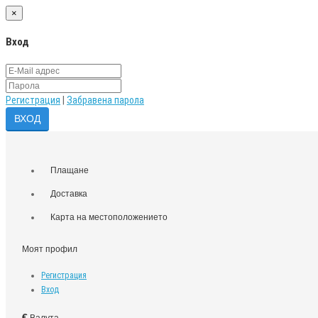
×
Вход
Регистрация
|
Забравена парола
Плащане
Доставка
Карта на местоположението
Моят профил
Регистрация
Вход
€
Валута