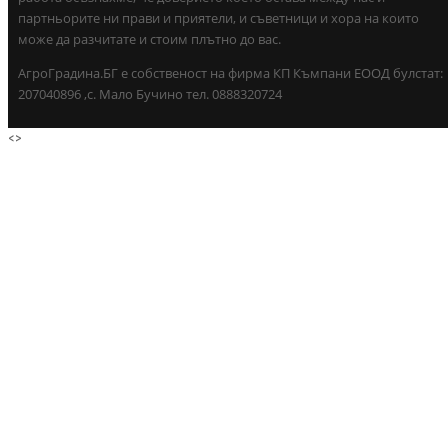
партньорите ни прави и приятели, и съветници и хора на които
може да разчитате и стоим плътно до вас.
АгроГрадина.БГ е собственост на фирма КП Къмпани ЕООД булстат:
207040896 ,с. Мало Бучино тел. 0888320724
<
>