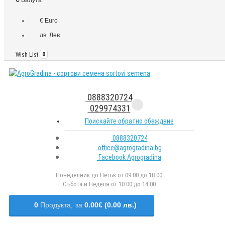
€ Euro
лв. Лев
Wish List
0
0888320724
029974331
Поискайте обратно обаждане
0888320724
office@agrogradina.bg
Facebook Agrogradina
Понеделник до Петък от 09:00 до 18:00
Събота и Неделя от 10:00 до 14:00
0
Продукта,
за
0.00€ (0.00 лв.)