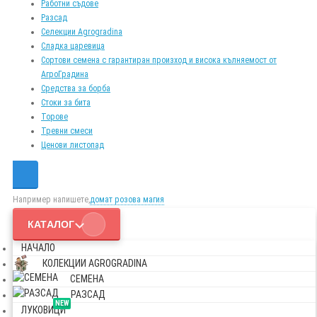
Работни съдове
Разсад
Селекции Agrogradina
Сладка царевица
Сортови семена с гарантиран произход и висока кълняемост от
АгроГрадина
Средства за борба
Стоки за бита
Торове
Тревни смеси
Ценови листопад
Например напишете,
домат розова магия
КАТАЛОГ
НАЧАЛО
КОЛЕКЦИИ AGROGRADINA
СЕМЕНА
РАЗСАД
NEW
ЛУКОВИЦИ